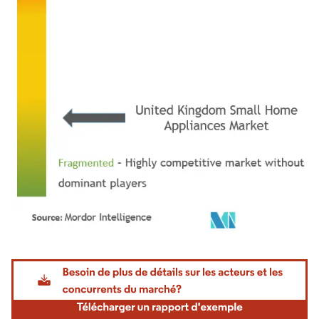
Image © Mordor Intelligence. La réutilisation nécessite une attribution sous CC BY 4.