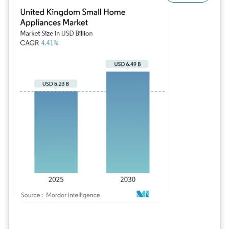
Image © Mordor Intelligence. La réutilisation nécessite une attribution sous CC BY