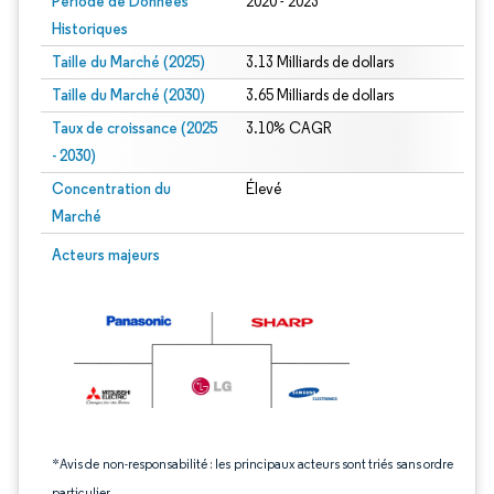
Période de Données
2020 - 2023
Historiques
Taille du Marché (2025)
3.13 Milliards de dollars
Taille du Marché (2030)
3.65 Milliards de dollars
Taux de croissance (2025
3.10% CAGR
- 2030)
Concentration du
Élevé
Marché
Image © Mordor Intelligence. La réutilisation nécessite une attribution sous CC 
Acteurs majeurs
*Avis de non-responsabilité : les principaux acteurs sont triés sans ordre
particulier