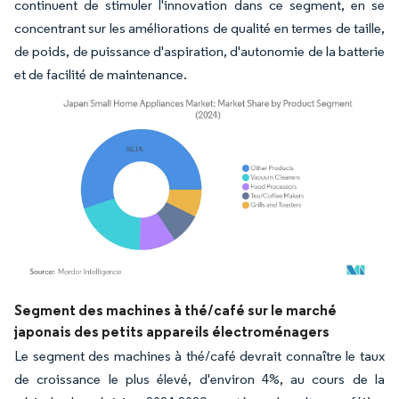
continuent de stimuler l'innovation dans ce segment, en se
concentrant sur les améliorations de qualité en termes de taille,
de poids, de puissance d'aspiration, d'autonomie de la batterie
et de facilité de maintenance.
Image © Mordor Intelligence. La réutilisation nécessite une attribution sous CC BY 4.
Segment des machines à thé/café sur le marché
japonais des petits appareils électroménagers
Le segment des machines à thé/café devrait connaître le taux
de croissance le plus élevé, d'environ 4%, au cours de la