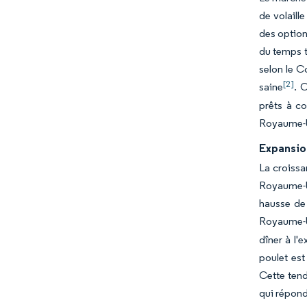
de volaill
des option
du temps t
selon le C
[2]
saine
. 
prêts à c
Royaume-Un
Expansion
La croissa
Royaume-Un
hausse de 
Royaume-Un
dîner à l'e
poulet est
Cette tend
qui répond