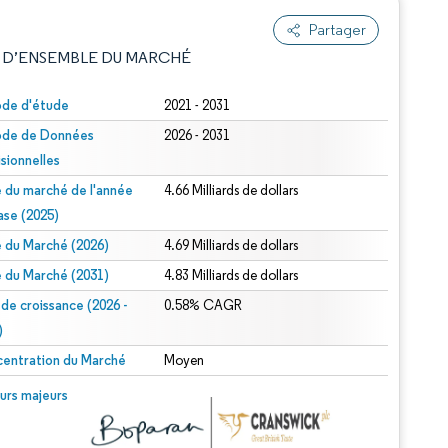
Partager
 D’ENSEMBLE DU MARCHÉ
ode d'étude
2021 - 2031
ode de Données
2026 - 2031
isionnelles
le du marché de l'année
4.66 Milliards de dollars
ase (2025)
le du Marché (2026)
4.69 Milliards de dollars
e attribution sous CC BY 4.0.
le du Marché (2031)
4.83 Milliards de dollars
 de croissance (2026 -
0.58% CAGR
)
entration du Marché
Moyen
© Mordor Intelligence. La réutilisation nécessite une attribution sous CC BY 4.0.
urs majeurs