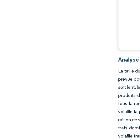
Analyse
La taille 
prévue pou
soit lent,
produits d
tous la re
volaille 
raison de 
frais domi
volaille t