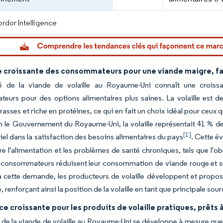
rdor Intelligence
croissante des consommateurs pour une viande maigre, faib
 de la viande de volaille au Royaume-Uni connaît une croissa
urs pour des options alimentaires plus saines. La volaille est de 
rasses et riche en protéines, ce qui en fait un choix idéal pour ceux 
n le Gouvernement du Royaume-Uni, la volaille représentait 41 % de
[1]
tiel dans la satisfaction des besoins alimentaires du pays
. Cette é
tre l'alimentation et les problèmes de santé chroniques, tels que l'
onsommateurs réduisent leur consommation de viande rouge et se to
 cette demande, les producteurs de volaille développent et propos
é, renforçant ainsi la position de la volaille en tant que principale 
e croissante pour les produits de volaille pratiques, prêt
de la viande de volaille au Royaume-Uni se développe à mesure que