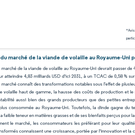
*Avis
partic
 du marché de la viande de volaille au Royaume-Uni p
du marché de la viande de volaille au Royaume-Uni devrait passer de 
r atteindre 4,83 milliards USD d'ici 2031, à un TCAC de 0,58 % sur
 le marché connaît des transformations notables sous l'effet de plusi
e volaille haut de gamme, la hausse des coûts de production et le
ntabilité aussi bien des grands producteurs que des petites entrep
la plus consommée au Royaume-Uni. Toutefois, la dinde gagne du t
sa faible teneur en matières grasses et de ses bienfaits perçus pour la
nent le marché, les consommateurs les préférant pour leur qualit
ransformés connaissent une croissance, portée par l'innovation et 