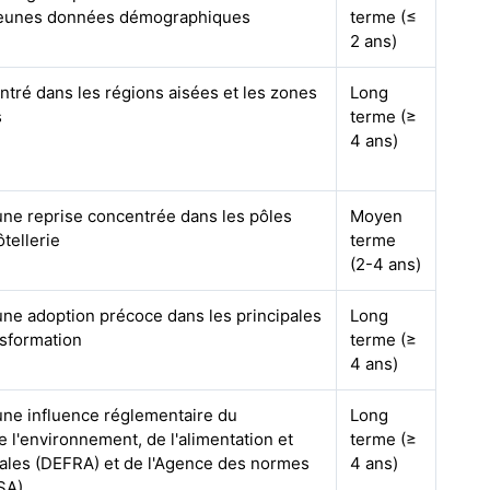
 jeunes données démographiques
terme (≤
2 ans)
ntré dans les régions aisées et les zones
Long
s
terme (≥
4 ans)
une reprise concentrée dans les pôles
Moyen
ôtellerie
terme
(2-4 ans)
une adoption précoce dans les principales
Long
nsformation
terme (≥
4 ans)
une influence réglementaire du
Long
l'environnement, de l'alimentation et
terme (≥
rales (DEFRA) et de l'Agence des normes
4 ans)
SA)