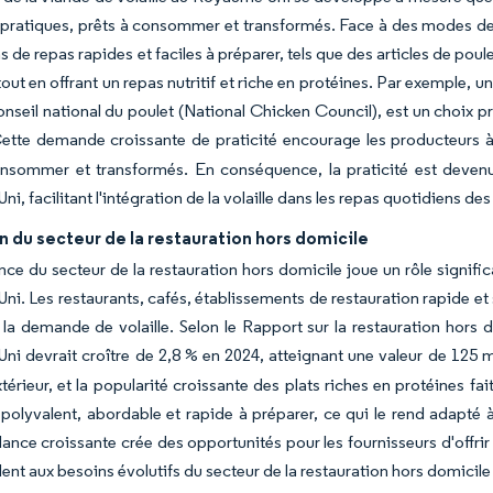
e pratiques, prêts à consommer et transformés. Face à des modes de
s de repas rapides et faciles à préparer, tels que des articles de po
out en offrant un repas nutritif et riche en protéines. Par exemple, u
onseil national du poulet (National Chicken Council), est un choix 
Cette demande croissante de praticité encourage les producteurs à
onsommer et transformés. En conséquence, la praticité est devenu
i, facilitant l'intégration de la volaille dans les repas quotidiens 
 du secteur de la restauration hors domicile
nce du secteur de la restauration hors domicile joue un rôle signific
i. Les restaurants, cafés, établissements de restauration rapide et 
la demande de volaille. Selon le Rapport sur la restauration hors 
i devrait croître de 2,8 % en 2024, atteignant une valeur de 125 m
xtérieur, et la popularité croissante des plats riches en protéines fait 
 polyvalent, abordable et rapide à préparer, ce qui le rend adapt
ance croissante crée des opportunités pour les fournisseurs d'offrir d
ent aux besoins évolutifs du secteur de la restauration hors domici