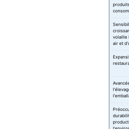
produits
consom
Sensibi
croissa
volaille
air et d
Expansi
restaur
Avancée
l'élevag
l'emball
Préoccu
durabil
product
l'envir