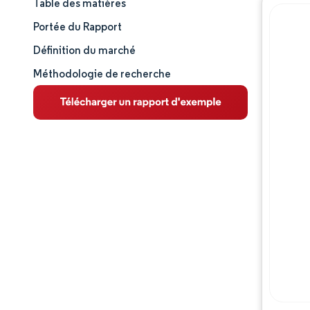
Table des matières
Taille et part de marché
Portée du Rapport
Analyse du marché
Définition du marché
Méthodologie de recherche
Tendances et perspectives
Analyse des segments
Analyse géographique
Paysage concurrentiel
Acteurs majeurs
Évolutions de l'industrie