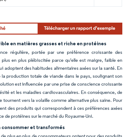
le en matières grasses et riche en protéines
nce régulière, portée par une préférence croissante des
plus en plus plébiscitée parce qu'elle est maigre, faible en
qui adoptent des habitudes alimentaires axées sur la santé. En
 la production totale de viande dans le pays, soulignant son
volution est influencée par une prise de conscience croissante
obésité et les maladies cardiovasculaires. En conséquence, de
urnent vers la volaille comme alternative plus saine. Pour
ent des produits qui correspondent à ces préférences axées
source de protéines sur le marché du Royaume-Uni.
s à consommer et transformés
 de plus en plus de consommateurs optent pour des produits