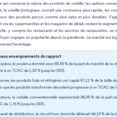
ce qui concerne la nature des produits de volaille, les options conv
 la volaille biologique connaît une croissance plus rapide, les c
ur des produits perçus comme plus sains et plus durables. S'agis
via les supermarchés et les magasins de détail, restent le segment l
ile, y compris les restaurants et les services de restauration, se
foyer regagne en popularité depuis la pandémie. Le marché est éga
prenant l'avantage.
paux enseignements du rapport
espèce, le poulet a dominé avec 85,45 % de la part du marché de la vi
tre à un TCAC de 1,53 % jusqu'en 2031.
forme, les produits frais et réfrigérés ont capté 47,12 % de la taille
is que les produits transformés devraient progresser à un TCAC de 1
nature, la volaille conventionnelle représentait 86,95 % de la part e
 de 1,76 % jusqu'en 2031.
canal de distribution, le circuit hors domicile détenait 66,10 % de la