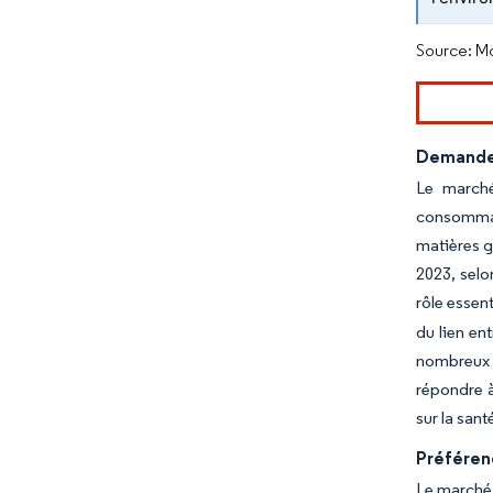
Source: Mo
Demande 
Le marché
consommate
matières g
2023, selo
rôle essen
du lien en
nombreux c
répondre à
sur la sant
Préférenc
Le marché 