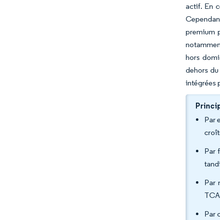
actif. En 
Cependant,
premium po
notamment 
hors domic
dehors du 
intégrées 
Princi
Par 
croî
Par 
tand
Par 
TCAC
Par 