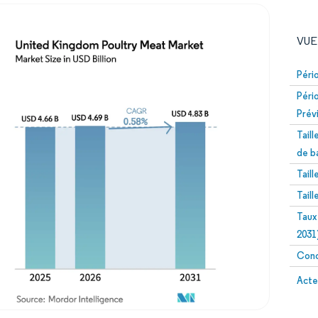
VUE
Péri
Péri
Prév
Tail
de b
Tail
Image © Mordor Intelligence. La réutilisation nécessite un
Tail
Taux
2031
Conc
Image 
Acte