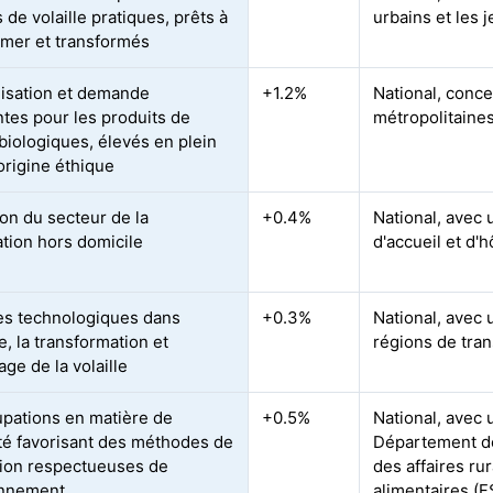
 de volaille pratiques, prêts à
urbains et les
mer et transformés
lisation et demande
+1.2%
National, conce
ntes pour les produits de
métropolitaine
 biologiques, élevés en plein
'origine éthique
on du secteur de la
+0.4%
National, avec 
ation hors domicile
d'accueil et d'h
s technologiques dans
+0.3%
National, avec 
e, la transformation et
régions de tra
age de la volaille
pations en matière de
+0.5%
National, avec 
ité favorisant des méthodes de
Département de 
ion respectueuses de
des affaires ru
onnement
alimentaires (F