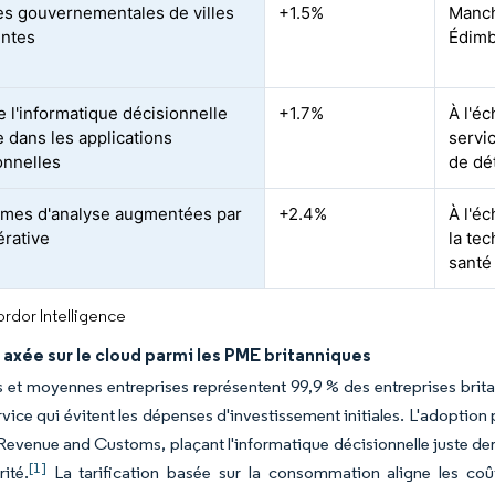
ives gouvernementales de villes
+1.5%
Manch
entes
Édim
e l'informatique décisionnelle
+1.7%
À l'éc
e dans les applications
servi
onnelles
de dét
rmes d'analyse augmentées par
+2.4%
À l'é
érative
la tec
santé
rdor Intelligence
 axée sur le cloud parmi les PME britanniques
s et moyennes entreprises représentent 99,9 % des entreprises brit
ervice qui évitent les dépenses d'investissement initiales. L'adopti
evenue and Customs, plaçant l'informatique décisionnelle juste derr
[1]
ité.
La tarification basée sur la consommation aligne les coût