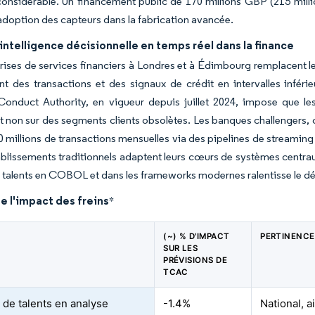
considérable. Un financement public de 170 millions GBP (215 millio
'adoption des capteurs dans la fabrication avancée.
intelligence décisionnelle en temps réel dans la finance
rises de services financiers à Londres et à Édimbourg remplacent le
nt des transactions et des signaux de crédit en intervalles infé
 Conduct Authority, en vigueur depuis juillet 2024, impose que 
et non sur des segments clients obsolètes. Les banques challengers, co
0 millions de transactions mensuelles via des pipelines de streaming
blissements traditionnels adaptent leurs cœurs de systèmes centra
 talents en COBOL et dans les frameworks modernes ralentisse le d
e l'impact des freins
*
(~) % D'IMPACT
PERTINENCE
SUR LES
PRÉVISIONS DE
TCAC
 de talents en analyse
-1.4%
National, 