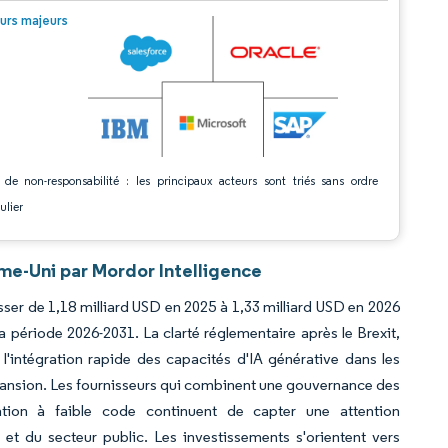
© Mordor Intelligence. La réutilisation nécessite une attribution sous CC BY 4.0.
urs majeurs
 de non-responsabilité : les principaux acteurs sont triés sans ordre
ulier
me-Uni par Mordor Intelligence
sser de 1,18 milliard USD en 2025 à 1,33 milliard USD en 2026
a période 2026-2031. La clarté réglementaire après le Brexit,
l'intégration rapide des capacités d'IA générative dans les
expansion. Les fournisseurs qui combinent une gouvernance des
tion à faible code continuent de capter une attention
et du secteur public. Les investissements s'orientent vers