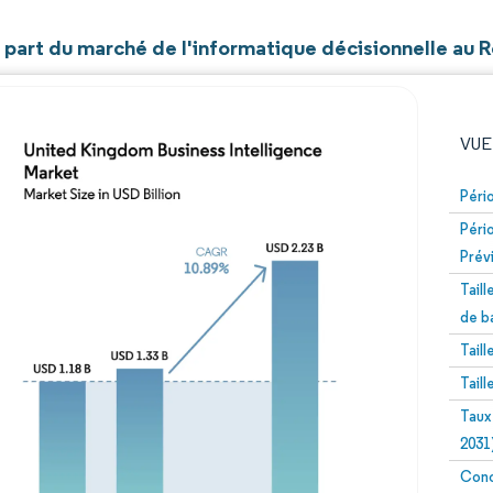
t part du marché de l'informatique décisionnelle au
VUE
Péri
Péri
Prév
Tail
de b
Tail
Image © Mordor Intelligence. La réutilisation nécessite un
Tail
Taux
2031
Conc