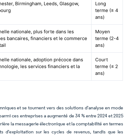
ester, Birmingham, Leeds, Glasgow,
Long
bourg
terme (≥ 4
ans)
helle nationale, plus forte dans les
Moyen
ces bancaires, financiers et le commerce
terme (2-4
ail
ans)
chelle nationale, adoption précoce dans
Court
hnologie, les services financiers et la
terme (≤ 2
ans)
anniques et se tournent vers des solutions d'analyse en mode
on parmi ces entreprises a augmenté de 34 % entre 2024 et 2025
ière la messagerie électronique et la comptabilité en termes
s d'exploitation sur les cycles de revenus, tandis que les