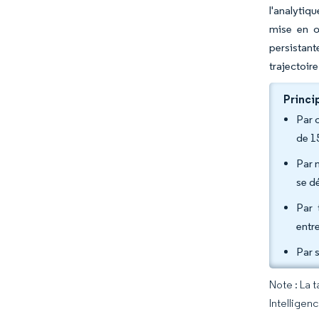
l'analytiq
mise en œ
persistant
trajectoir
Princi
Par 
de 1
Par 
se d
Par 
entr
Par s
Note : La 
Intelligen