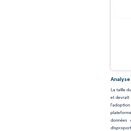
Acteurs majeurs
Opportunités et perspectives
Évolutions de l'industrie
Analyse
La taille 
et devrait
l'adoption
plateforme
données c
disproport