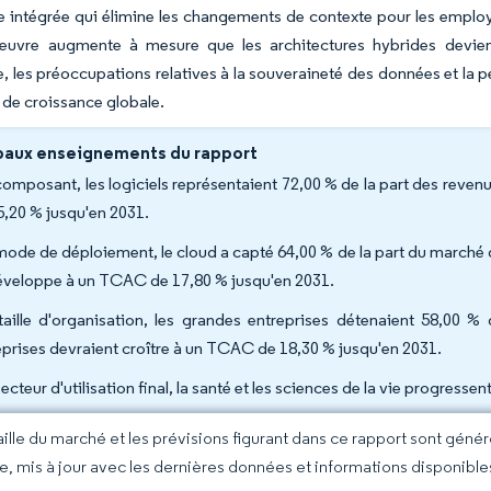
ue intégrée qui élimine les changements de contexte pour les emplo
uvre augmente à mesure que les architectures hybrides devie
e, les préoccupations relatives à la souveraineté des données et la
e de croissance globale.
paux enseignements du rapport
composant, les logiciels représentaient 72,00 % de la part des reve
5,20 % jusqu'en 2031.
mode de déploiement, le cloud a capté 64,00 % de la part du marché 
éveloppe à un TCAC de 17,80 % jusqu'en 2031.
taille d'organisation, les grandes entreprises détenaient 58,00 %
eprises devraient croître à un TCAC de 18,30 % jusqu'en 2031.
ecteur d'utilisation final, la santé et les sciences de la vie progress
taille du marché et les prévisions figurant dans ce rapport sont géné
ce, mis à jour avec les dernières données et informations disponible