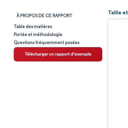
Taille e
À PROPOS DE CE RAPPORT
Table des matières
Taille et part de marché
Portée et méthodologie
Questions fréquemment posées
Analyse du marché
Tendances et perspectives
Analyse des segments
Analyse géographique
Paysage réglementaire
Analyse de la chaîne de valeur
Paysage concurrentiel