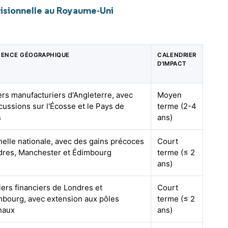
isionnelle au Royaume-Uni
NENCE GÉOGRAPHIQUE
CALENDRIER
D'IMPACT
ers manufacturiers d'Angleterre, avec
Moyen
cussions sur l'Écosse et le Pays de
terme (2-4
s
ans)
chelle nationale, avec des gains précoces
Court
dres, Manchester et Édimbourg
terme (≤ 2
ans)
iers financiers de Londres et
Court
mbourg, avec extension aux pôles
terme (≤ 2
naux
ans)