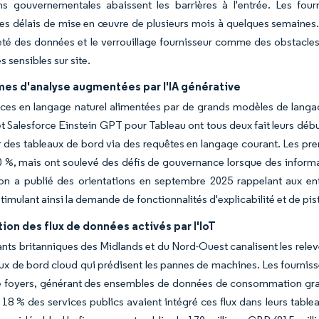
ns gouvernementales abaissent les barrières à l'entrée. Les fou
les délais de mise en œuvre de plusieurs mois à quelques semaines
té des données et le verrouillage fournisseur comme des obstacles,
es sensibles sur site.
mes d'analyse augmentées par l'IA générative
aces en langage naturel alimentées par de grands modèles de langag
t Salesforce Einstein GPT pour Tableau ont tous deux fait leurs déb
 des tableaux de bord via des requêtes en langage courant. Les prem
 %, mais ont soulevé des défis de gouvernance lorsque des informa
ion a publié des orientations en septembre 2025 rappelant aux en
timulant ainsi la demande de fonctionnalités d'explicabilité et de pist
tion des flux de données activés par l'IoT
ants britanniques des Midlands et du Nord-Ouest canalisent les relev
ux de bord cloud qui prédisent les pannes de machines. Les fournisse
e foyers, générant des ensembles de données de consommation granu
18 % des services publics avaient intégré ces flux dans leurs tablea