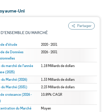
 Royaume-Uni
Partager
 D’ENSEMBLE DU MARCHÉ
ode d'étude
2020 - 2031
ode de Données
2026 - 2031
isionnelles
le du marché de l'année
1.18 Milliards de dollars
ase (2025)
le du Marché (2026)
1.33 Milliards de dollars
e attribution sous CC BY 4.0.
le du Marché (2031)
2.23 Milliards de dollars
 de croissance (2026 -
10.89% CAGR
)
entration du Marché
Moyen