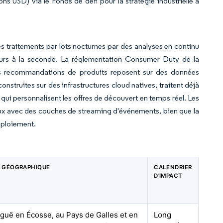
ns USD) via le Fonds de défi pour la stratégie industrielle a
s traitements par lots nocturnes par des analyses en continu
rieurs à la seconde. La réglementation Consumer Duty de la
les recommandations de produits reposent sur des données
nstruites sur des infrastructures cloud natives, traitent déjà
 qui personnalisent les offres de découvert en temps réel. Les
ux avec des couches de streaming d'événements, bien que la
éploiement.
 GÉOGRAPHIQUE
CALENDRIER
D'IMPACT
aiguë en Écosse, au Pays de Galles et en
Long