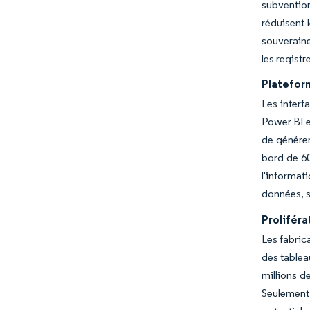
subventio
réduisent 
souveraine
les registr
Platefor
Les interf
Power BI e
de générer
bord de 60
l'informat
données, s
Proliféra
Les fabric
des tablea
millions d
Seulement 