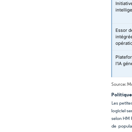
Initiat
intellig
Essor d
intégré
opérati
Platefo
l'IA gén
Source: Mo
Politique
Les petite
logiciel-s
selon HM R
de popular