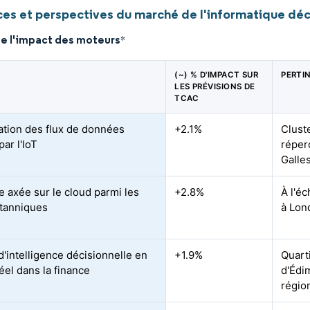
es et perspectives du marché de l'informatique déc
de l'impact des moteurs
*
(~) % D'IMPACT SUR
PERTI
LES PRÉVISIONS DE
TCAC
ration des flux de données
+2.1%
Clust
par l'IoT
réper
Galle
e axée sur le cloud parmi les
+2.8%
À l'é
tanniques
à Lon
d'intelligence décisionnelle en
+1.9%
Quart
éel dans la finance
d'Édi
régio