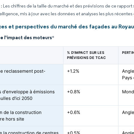
 Les chiffres de la taille du marché et des prévisions de ce rapport
elligence, mis à jour avec les données et analyses les plus récentes
es et perspectives du marché des façades au Roya
de l'impact des moteurs
*
% D'IMPACT SUR LES
PERTI
PRÉVISIONS DE TCAC
e reclassement post-
+1.2%
Angle
l
Pays 
 d'enveloppe à émissions
+0.8%
Mond
ulles d'ici 2050
n de la construction
+0.6%
Angle
re hors site
 la construction de centres
+0.5%
Angle