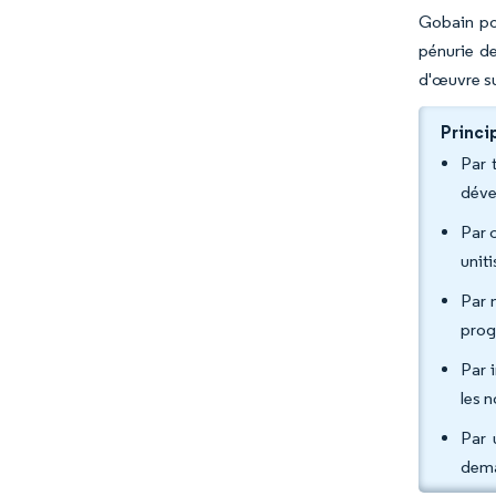
Gobain pou
pénurie de
d'œuvre su
Princi
Par 
déve
Par 
unit
Par 
prog
Par 
les 
Par 
dema