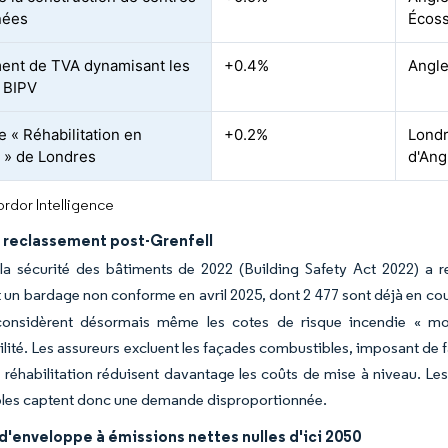
nées
Écos
ent de TVA dynamisant les
+0.4%
Angle
 BIPV
e « Réhabilitation en
+0.2%
Londr
 » de Londres
d'Ang
rdor Intelligence
 reclassement post-Grenfell
r la sécurité des bâtiments de 2022 (Building Safety Act 2022) a
 un bardage non conforme en avril 2025, dont 2 477 sont déjà en cou
considèrent désormais même les cotes de risque incendie « moy
lité. Les assureurs excluent les façades combustibles, imposant de 
 réhabilitation réduisent davantage les coûts de mise à niveau. Les 
les captent donc une demande disproportionnée.
'enveloppe à émissions nettes nulles d'ici 2050