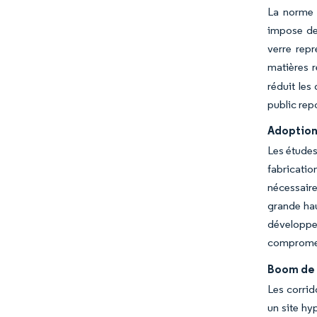
La norme 
impose des
verre rep
matières r
réduit les
public rep
Adoption 
Les études
fabricatio
nécessair
grande hau
développeu
compromet
Boom de 
Les corrid
un site hy