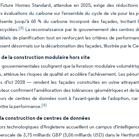
Future Homes Standard, attendue en 2025, exige des réductions 
 évaluations du carbone sur l'ensemble du cycle de vie pour les p
résente jusqu'à 60 % du carbone incorporé des façades, incitant 
[3]
ecyclées.
La reconnaissance par le gouvernement des centres de 
 délais de planification tout en renforçant les critères de perform
osent désormais sur la décarbonation des façades, illustrée par le Ce
de la construction modulaire hors site
 gouvernementales soulignent que la livraison modulaire volumétriq
n, atténue les risques de qualité et accélère l'achèvement. Les pén
es d'ici 2028 — rendent les façades construites en usine attraya
teur confirment l'amélioration des tolérances géométriques et de l
rs de centres de données sont à l'avant-garde de l'adoption, car
[4]
tre la performance.
la construction de centres de données
ors technologiques d'Angleterre accueillent un campus d'intelligence 
perscale de 3,75 milliards GBP (5,06 milliards USD) dans le Hertfo