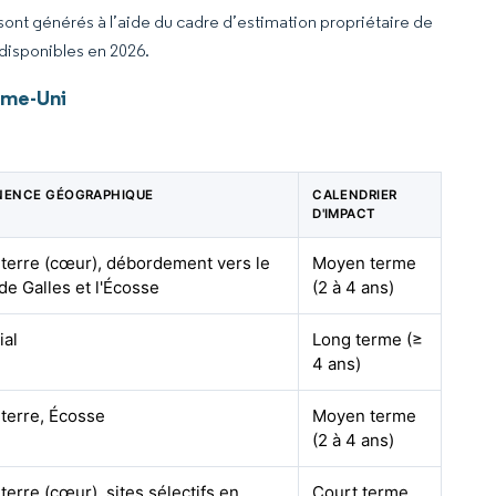
 sont générés à l’aide du cadre d’estimation propriétaire de
 disponibles en 2026.
ume-Uni
NENCE GÉOGRAPHIQUE
CALENDRIER
D'IMPACT
terre (cœur), débordement vers le
Moyen terme
de Galles et l'Écosse
(2 à 4 ans)
ial
Long terme (≥
4 ans)
terre, Écosse
Moyen terme
(2 à 4 ans)
terre (cœur), sites sélectifs en
Court terme