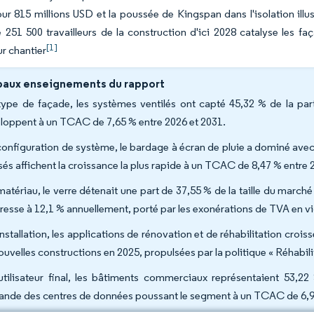
r 815 millions USD et la poussée de Kingspan dans l'isolation illust
 251 500 travailleurs de la construction d'ici 2028 catalyse les fa
[1]
r chantier
paux enseignements du rapport
type de façade, les systèmes ventilés ont capté 45,32 % de la p
loppent à un TCAC de 7,65 % entre 2026 et 2031.
configuration de système, le bardage à écran de pluie a dominé avec
isés affichent la croissance la plus rapide à un TCAC de 8,47 % entre 
matériau, le verre détenait une part de 37,55 % de la taille du mar
resse à 12,1 % annuellement, porté par les exonérations de TVA en v
installation, les applications de rénovation et de réhabilitation cro
nouvelles constructions en 2025, propulsées par la politique « Réhabil
utilisateur final, les bâtiments commerciaux représentaient 53
nde des centres de données poussant le segment à un TCAC de 6,98