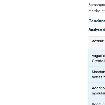
Remarque :
Mordor Int
Tendanc
Analyse 
MOTEUR
Vague d
Grenfel
Mandats
nettes n
Adoptio
modulai
Boom de