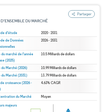
Partager
 D’ENSEMBLE DU MARCHÉ
ode d'étude
2020 - 2031
ode de Données
2026 - 2031
isionnelles
le du marché de l'année
10.5 Milliards de dollars
ase (2025)
le du Marché (2026)
10.99 Milliards de dollars
e attribution sous CC BY 4.0.
le du Marché (2031)
13.79 Milliards de dollars
 de croissance (2026 -
4.63% CAGR
)
entration du Marché
Moyen
© Mordor Intelligence. La réutilisation nécessite une attribution sous CC BY 4.0.
urs majeurs