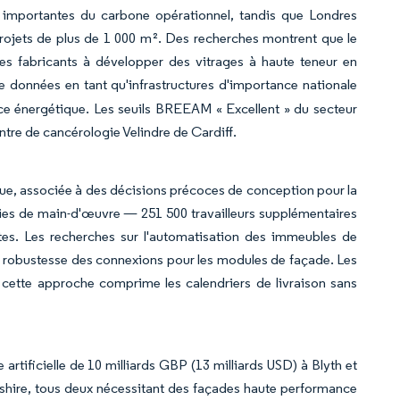
importantes du carbone opérationnel, tandis que Londres
rojets de plus de 1 000 m². Des recherches montrent que le
les fabricants à développer des vitrages à haute teneur en
données en tant qu'infrastructures d'importance nationale
ance énergétique. Les seuils BREEAM « Excellent » du secteur
ntre de cancérologie Velindre de Cardiff.
ue, associée à des décisions précoces de conception pour la
uries de main-d'œuvre — 251 500 travailleurs supplémentaires
ntes. Les recherches sur l'automatisation des immeubles de
a robustesse des connexions pour les modules de façade. Les
 cette approche comprime les calendriers de livraison sans
artificielle de 10 milliards GBP (13 milliards USD) à Blyth et
rdshire, tous deux nécessitant des façades haute performance