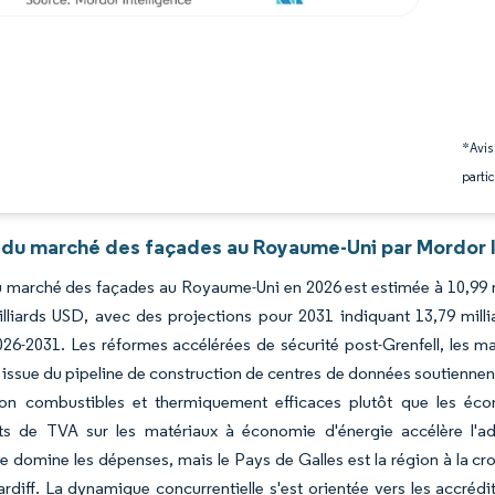
*Avis
partic
 du marché des façades au Royaume-Uni par Mordor I
du marché des façades au Royaume-Uni en 2026 est estimée à 10,99 m
illiards USD, avec des projections pour 2031 indiquant 13,79 mil
26-2031. Les réformes accélérées de sécurité post-Grenfell, les m
 issue du pipeline de construction de centres de données soutiennen
on combustibles et thermiquement efficaces plutôt que les écon
ts de TVA sur les matériaux à économie d'énergie accélère l'ad
re domine les dépenses, mais le Pays de Galles est la région à la cr
rdiff. La dynamique concurrentielle s'est orientée vers les accréd