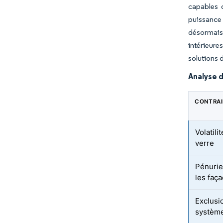
capables 
puissance
désormais
intérieure
solutions 
Analyse d
CONTRA
Volatili
verre
Pénurie
les faç
Exclusi
système