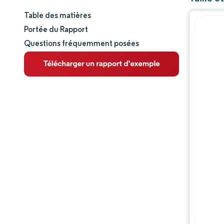
Table des matières
Taille et part de marché
Portée du Rapport
Questions fréquemment posées
Analyse du marché
Tendances et perspectives
Analyse des segments
Analyse géographique
Paysage concurrentiel
Acteurs majeurs
Évolutions de l'industrie