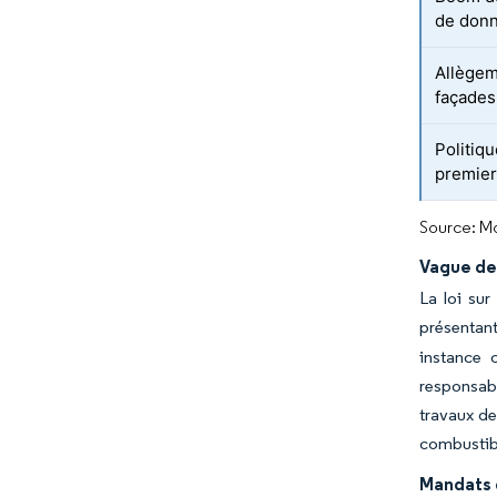
de don
Allègem
façades
Politiqu
premier
Source: Mo
Vague de
La loi su
présentant
instance 
responsabi
travaux de
combustib
Mandats d