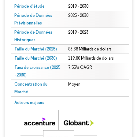
Période d'étude
2019 - 2030
Période de Données
2025 - 2030
Prévisionnelles
Période de Données
2019 - 2023
Historiques
Taille du Marché (2025)
83.38 Milliards de dollars
Taille du Marché (2030)
119.80 Milliards de dollars
Taux de croissance (2025
7.55% CAGR
- 2030)
Concentration du
Moyen
Marché
Image © Mordor Intelligence. La réutilisation nécessite une attribution sous CC 
Acteurs majeurs