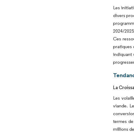
Les initia
divers pro
programme
2024/2025 
Ces ressou
pratiques 
indiquant
progresser
Tendanc
La Croiss
Les volail
viande. Le
conversion
termes de
millions d