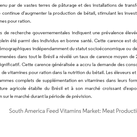
tenu par de vastes terres de pâturage et des installations de tr
e continue d'augmenter la production de bétail, stimulant les inves
nes pour ration.
s de recherche gouvernementales indiquent une prévalence élevée
ein été parmi des individus en bonne santé. Cette carence est do
émographiques indépendamment du statut socioéconomique ou de l
 menées dans tout le Brésil a révélé un taux de carence moyen de
ignificatif. Cette carence généralisée a accru la demande des cons
ion de vitamines pour ration dans la nutrition du bétail. Les éleveur
ammes complets de supplémentation en vitamines dans leurs formul
ucture agricole établie du Brésil et à son marché croissant d'exp
 sur le marché durant la période de prévision.