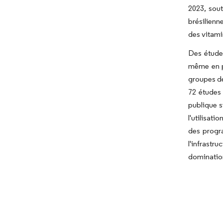
2023, sou
brésilienn
des vitami
Des étude
même en pl
groupes d
72 études
publique s
l'utilisat
des progr
l'infrastr
domination