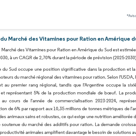
Image © Mordor Intelligence. La réutilisation nécessite une attribution sous CC BY 4.0
*Avis 
 du Marché des Vitamines pour Ration en Amérique du
du Marché des Vitamines pour Ration en Amérique du Sud est estimée à
2030, à un CAGR de 2,70% durant la période de prévision (2025-2030)
 du Sud occupe une position significative dans la production et la
moteurs du marché régional des vitamines pour ration. Selon l'USDA,
t au premier rang régional, tandis que l'Argentine occupe la six
 et représentant 5% de la production mondiale de bœuf. La produc
 au cours de l'année de commercialisation 2023-2024, représ
on de 6% par rapport aux 10,35 millions de tonnes métriques de l'
des animaux sains et robustes, ce qui exige une nutrition améliorée 
 soutenue du marché des additifs pour ration. La demande croissant
a productivité animales amplifient davantage le besoin de solutions a