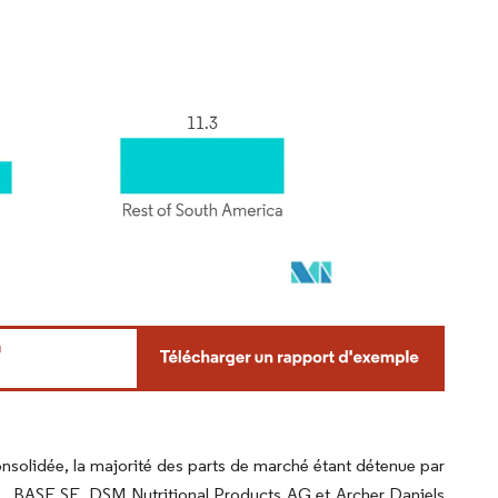
solidée, la majorité des parts de marché étant détenue par
Inc., BASF SE, DSM Nutritional Products AG et Archer Daniels