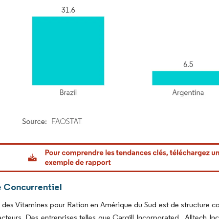
or Intelligence. La réutilisation nécessite une attribution sous CC BY 4.0.
 Concurrentiel
des Vitamines pour Ration en Amérique du Sud est de structure con
cteurs. Des entreprises telles que Cargill Incorporated., Alltech 