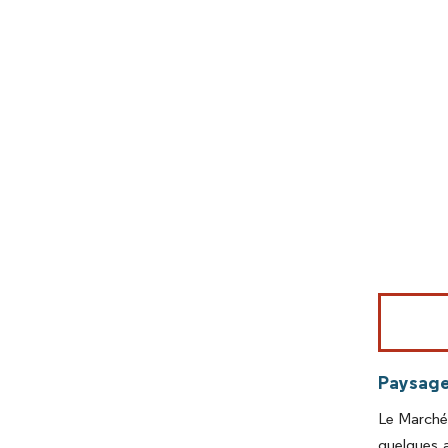
Image © Mord
Paysage
Le Marché 
quelques a