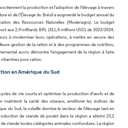
soutiennent la production et l'adoption de l'élevage à travers
lture et de l'Élevage du Brésil a augmenté le budget annuel du
vation des Ressources Naturelles (Moderagro). Le budget
port aux 2,9 milliards BRL (511,4 millions USD) de 2023/2024.
lteurs à moderniser leurs opérations, à mettre en œuvre des
lleure gestion de la ration et à des programmes de nutrition,
rnemental accru démontre l'engagement de la région à faire
 vitamines pour ration.
ation en Amérique du Sud
 cycles de vie courts et optimiser la production d'œufs et de
r maintenir la santé des oiseaux, améliorer les indices de
e du Sud, la volaille domine le secteur de l'élevage tant en
oduction de viande de poulet dans la région a atteint 23,2
e de viande toutes catégories animales confondues. La région