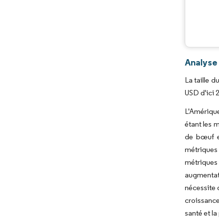
Analyse
La taille 
USD d'ici 
L'Amérique
étant les 
de bœuf e
métriques
métriques
augmentati
nécessite 
croissance
santé et l