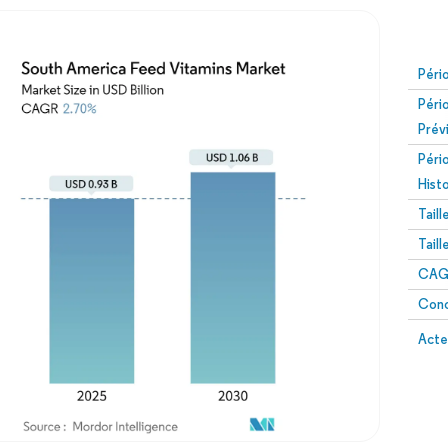
Péri
Péri
Prév
Péri
Hist
Tail
Tail
CAGR
Conc
Acte