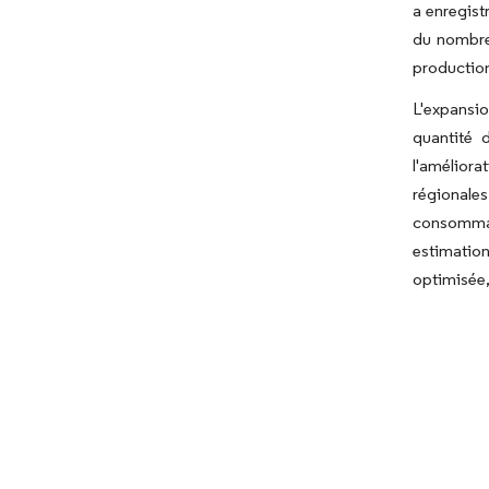
a enregist
du nombre
production
L'expansio
quantité 
l'amélior
régionale
consommat
estimation
optimisée,