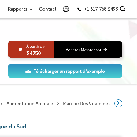
Rapports
Contact
+1 617-765-2493
4750
ur L'Alimentation Animale
Marché Des Vitamines Pour Ratio
que du Sud