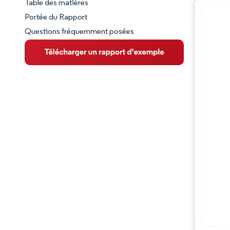
Table des matières
Aperçu du marché
Portée du Rapport
Questions fréquemment posées
VUE D’ENSEMBLE DU MARCHÉ
Principales tendances du marché
Paysage concurrentiel
Évolutions de l'industrie