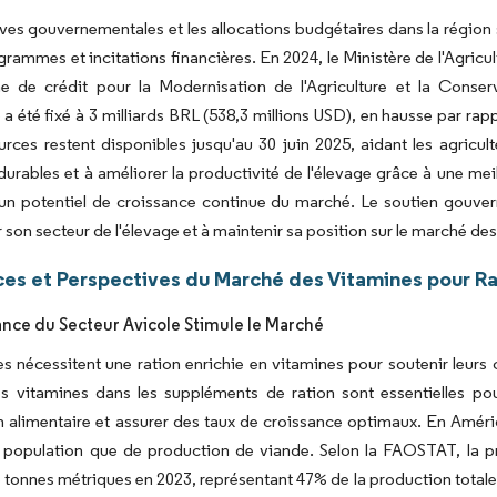
tives gouvernementales et les allocations budgétaires dans la région 
grammes et incitations financières. En 2024, le Ministère de l'Agricu
 de crédit pour la Modernisation de l'Agriculture et la Conser
a été fixé à 3 milliards BRL (538,3 millions USD), en hausse par rap
rces restent disponibles jusqu'au 30 juin 2025, aidant les agricu
durables et à améliorer la productivité de l'élevage grâce à une mei
 un potentiel de croissance continue du marché. Le soutien gouve
 son secteur de l'élevage et à maintenir sa position sur le marché des
es et Perspectives du Marché des Vitamines pour R
ance du Secteur Avicole Stimule le Marché
les nécessitent une ration enrichie en vitamines pour soutenir leurs
s vitamines dans les suppléments de ration sont essentielles pou
 alimentaire et assurer des taux de croissance optimaux. En Amériqu
 population que de production de viande. Selon la FAOSTAT, la pr
e tonnes métriques en 2023, représentant 47% de la production total