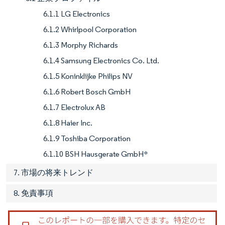
6.1.1 LG Electronics
6.1.2 Whirlpool Corporation
6.1.3 Morphy Richards
6.1.4 Samsung Electronics Co. Ltd.
6.1.5 Koninklijke Philips NV
6.1.6 Robert Bosch GmbH
6.1.7 Electrolux AB
6.1.8 Haier Inc.
6.1.9 Toshiba Corporation
6.1.10 BSH Hausgerate GmbH*
7. 市場の将来トレンド
8. 免責事項