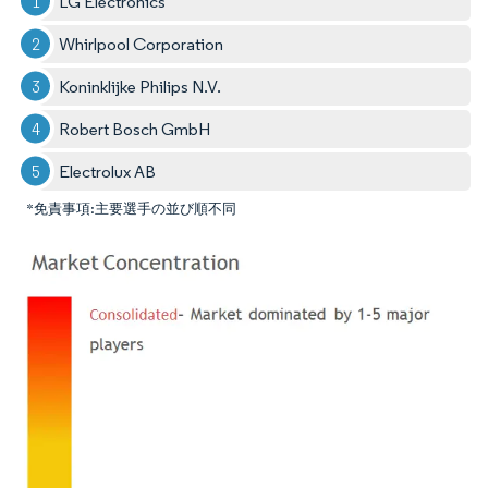
LG Electronics
Whirlpool Corporation
Koninklijke Philips N.V.
Robert Bosch GmbH
Electrolux AB
*免責事項:主要選手の並び順不同