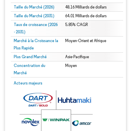
Taille du Marché (2026)
48.16 Milliards de dollars
Taille du Marché (2031)
64.01 Milliards de dollars
Taux de croissance (2026
5.85% CAGR
- 2031)
Marché à la Croissance la
Moyen-Orient et Afrique
Plus Rapide
Plus Grand Marché
Asie-Pacifique
Concentration du
Moyen
Marché
Image © Mordor Intelligence. La réutilisation nécessite une attribution sous CC 
Acteurs majeurs