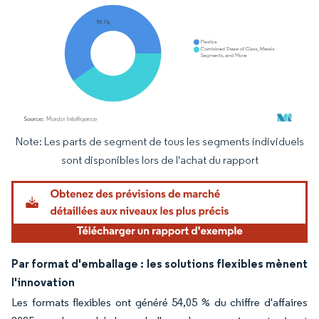
Note: Les parts de segment de tous les segments individuels
Image © Mordor Intelligence. La réutilisation nécessite une attribution sous CC BY 4.
sont disponibles lors de l'achat du rapport
Par format d'emballage : les solutions flexibles mènent
l'innovation
Les formats flexibles ont généré 54,05 % du chiffre d'affaires