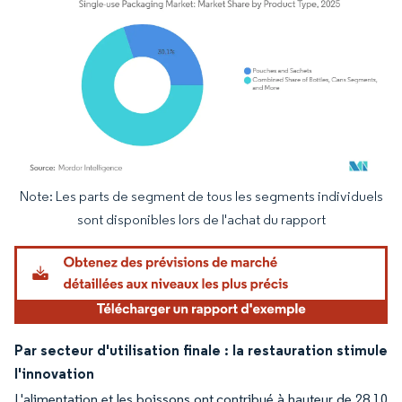
Note: Les parts de segment de tous les segments individuels
Image © Mordor Intelligence. La réutilisation nécessite une attribution sous CC BY 4.
sont disponibles lors de l'achat du rapport
Par secteur d'utilisation finale : la restauration stimule
l'innovation
L'alimentation et les boissons ont contribué à hauteur de 28,10