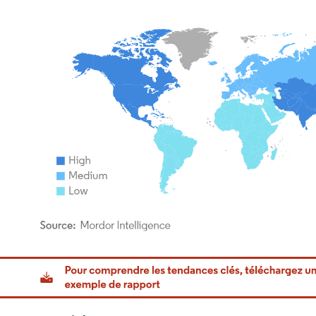
or Intelligence. La réutilisation nécessite une attribution sous CC BY 4.0.