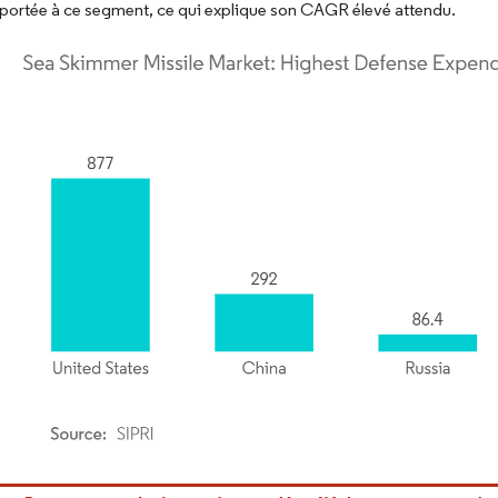
n portée à ce segment, ce qui explique son CAGR élevé attendu.
or Intelligence. La réutilisation nécessite une attribution sous CC BY 4.0.