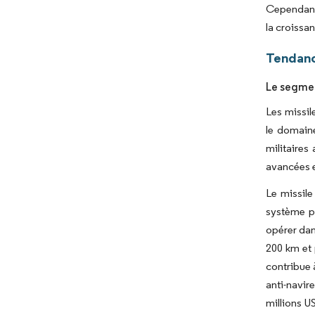
Cependant,
la croissa
Tendanc
Le segment
Les missil
le domain
militaire
avancées e
Le missile
système p
opérer dan
200 km et 
contribue 
anti-navir
millions U