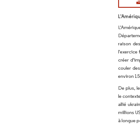
L'Amériqu
L'Amérique
Départeme
raison de
l'exercice
créer d'im
couler des
environ 150
De plus, le
le context
allié ukra
millions U
à longue p