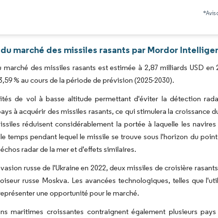
Image © Mordor Intelligence. La réutilisation nécessite une attribution sous CC BY 4.0
*Avis 
 du marché des missiles rasants par Mordor Intellige
du marché des missiles rasants est estimée à 2,87 milliards USD en 2
59 % au cours de la période de prévision (2025-2030).
tés de vol à basse altitude permettant d'éviter la détection rada
pays à acquérir des missiles rasants, ce qui stimulera la croissance d
issiles réduisent considérablement la portée à laquelle les navires
e temps pendant lequel le missile se trouve sous l'horizon du point d
échos radar de la mer et d'effets similaires.
invasion russe de l'Ukraine en 2022, deux missiles de croisière rasan
roiseur russe Moskva. Les avancées technologiques, telles que l'utilis
représenter une opportunité pour le marché.
ons maritimes croissantes contraignent également plusieurs pays