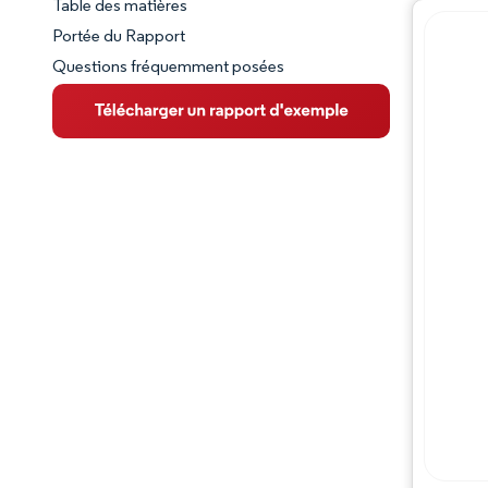
Table des matières
Aperçu du marché
Portée du Rapport
Questions fréquemment posées
VUE D’ENSEMBLE DU MARCHÉ
Principales tendances du marché
Paysage concurrentiel
Évolutions de l'industrie