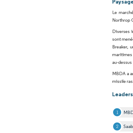
Paysage
Le marché
Northrop G
Diverses i
sont menée
Breaker, 
maritimes e
au-dessus 
MBDA a ann
missile ra
Leaders
MB
Saa