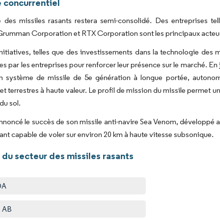
 concurrentiel
 des missiles rasants restera semi-consolidé. Des entreprises te
rumman Corporation et RTX Corporation sont les principaux acteurs
nitiatives, telles que des investissements dans la technologie des m
s par les entreprises pour renforcer leur présence sur le marché. E
un système de missile de 5e génération à longue portée, autonom
t terrestres à haute valeur. Le profil de mission du missile permet un 
du sol.
oncé le succès de son missile anti-navire Sea Venom, développé a
sant capable de voler sur environ 20 km à haute vitesse subsonique.
 du secteur des missiles rasants
DA
b AB