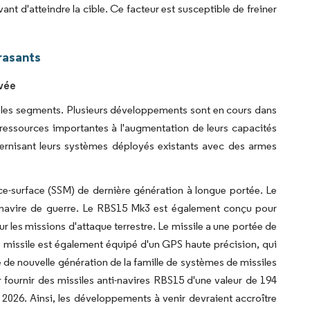
ant d'atteindre la cible. Ce facteur est susceptible de freiner
rasants
evée
ous les segments. Plusieurs développements sont en cours dans
ressources importantes à l'augmentation de leurs capacités
ernisant leurs systèmes déployés existants avec des armes
ce-surface (SSM) de dernière génération à longue portée. Le
t navire de guerre. Le RBS15 Mk3 est également conçu pour
r les missions d'attaque terrestre. Le missile a une portée de
e missile est également équipé d'un GPS haute précision, qui
e de nouvelle génération de la famille de systèmes de missiles
fournir des missiles anti-navires RBS15 d'une valeur de 194
 2026. Ainsi, les développements à venir devraient accroître