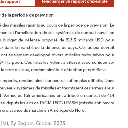
 de la période de prévision
é des missiles rasants au cours de la période de prévision. Le
ent et l'amélioration de ses systèmes de combat naval, en
n budget de défense proposé de 813,3 milliards USD pour
taux dans le marché de la défense du pays. Ce facteur devrait
s ont également développé divers missiles redoutables pour
G-84 Harpoon. Ces missiles volent à vitesse supersonique sur
terre ou l'eau, rendant ainsi leur détection plus difficile.
 repérés, rendant ainsi leur neutralisation plus difficile. Dans
e nouveaux systèmes de missiles et fournissent ces armes à leur
et l'Armée de l'air américaines ont attribué un contrat de 414
cée depuis les airs de l'AGM-158C LRASM (missile anti-navire
 la croissance du marché en Amérique du Nord.