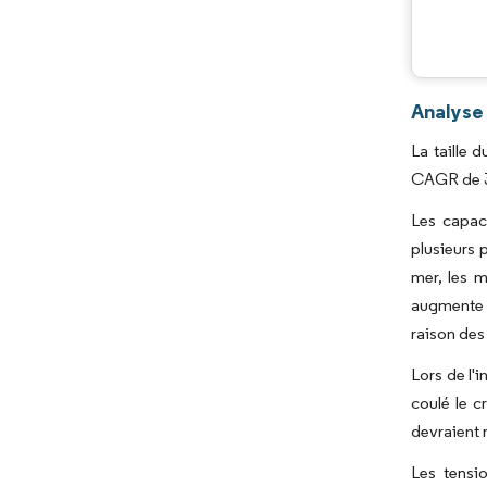
Analyse
La taille 
CAGR de 3,
Les capaci
plusieurs 
mer, les m
augmente l
raison des 
Lors de l'
coulé le c
devraient 
Les tensi