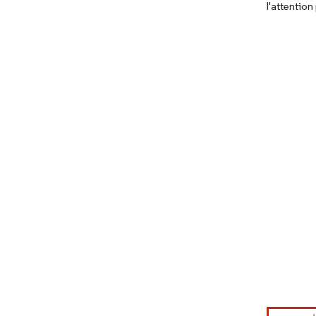
l'attentio
Image © Mord