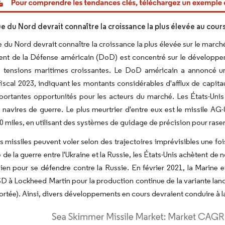
e du Nord devrait connaître la croissance la plus élevée au cours
 du Nord devrait connaître la croissance la plus élevée sur le march
nt de la Défense américain (DoD) est concentré sur le développem
s tensions maritimes croissantes. Le DoD américain a annoncé u
 fiscal 2023, indiquant les montants considérables d'afflux de capi
portantes opportunités pour les acteurs du marché. Les États-Uni
 navires de guerre. Le plus meurtrier d'entre eux est le missile A
 miles, en utilisant des systèmes de guidage de précision pour raser la 
s missiles peuvent voler selon des trajectoires imprévisibles une fois
e de la guerre entre l'Ukraine et la Russie, les États-Unis achètent d
inien pour se défendre contre la Russie. En février 2021, la Marine 
SD à Lockheed Martin pour la production continue de la variante lan
ortée). Ainsi, divers développements en cours devraient conduire à