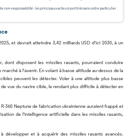
.
de non-responsabilité : les principaux acteurs sont triés sans ordre particulier
nce
025, et devrait atteindre 3,42 milliards USD d'ici 2030, à un
r, dont disposent les missiles rasants, pourraient conduire
u marché à l'avenir. En volant à basse altitude au-dessus de la
 cibles peuvent les détecter. Voler à une altitude plus basse
e vue du navire cible, le rendant plus difficile à détecter en
ts R-360 Neptune de fabrication ukrainienne auraient frappé et
ation de l'intelligence artificielle dans les missiles rasants,
 à développer et à acquérir des missiles rasants avancés.