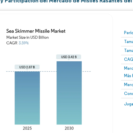
y Participación del Mercado de Misiles Rasantes del
Perí
Tama
Tama
CAGR
Merc
Más 
Merc
Conc
Juga