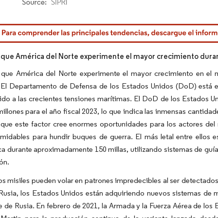
rdor Intelligence. El uso requiere atribución según CC BY 4.0.
 que América del Norte experimente el mayor crecimiento duran
 que América del Norte experimente el mayor crecimiento en el m
. El Departamento de Defensa de los Estados Unidos (DoD) está e
bido a las crecientes tensiones marítimas. El DoD de los Estados
millones para el año fiscal 2023, lo que indica las inmensas cantida
 que este factor cree enormes oportunidades para los actores del
rmidables para hundir buques de guerra. El más letal entre ellos 
a durante aproximadamente 150 millas, utilizando sistemas de guía d
ón.
s misiles pueden volar en patrones impredecibles al ser detectados, 
Rusia, los Estados Unidos están adquiriendo nuevos sistemas de mi
 de Rusia. En febrero de 2021, la Armada y la Fuerza Aérea de los