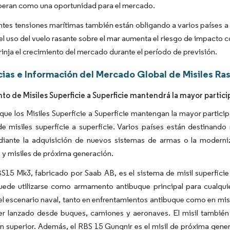
speran como una oportunidad para el mercado.
ntes tensiones marítimas también están obligando a varios países a d
l uso del vuelo rasante sobre el mar aumenta el riesgo de impacto co
trinja el crecimiento del mercado durante el período de previsión.
ias e Información del Mercado Global de Misiles Ra
to de Misiles Superficie a Superficie mantendrá la mayor partici
que los Misiles Superficie a Superficie mantengan la mayor partici
e misiles superficie a superficie. Varios países están destinando
diante la adquisición de nuevos sistemas de armas o la moderni
y misiles de próxima generación.
BS15 Mk3, fabricado por Saab AB, es el sistema de misil superficie
uede utilizarse como armamento antibuque principal para cualqu
el escenario naval, tanto en enfrentamientos antibuque como en misi
er lanzado desde buques, camiones y aeronaves. El misil también 
 superior. Además, el RBS 15 Gungnir es el misil de próxima gener