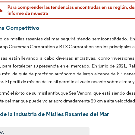
rdor Intelligence. El uso requiere atribución según CC BY 4.0.
ma Competitivo
o de misiles rasantes del mar seguirá siendo semiconsolidado. 
throp Grumman Corporation y RTX Corporation son los principales ac
sas están llevando a cabo diversas iniciativas, como inversiones
 para fortalecer su presencia en el mercado. En junio de 2021, R
 misil de guía de precisión autónomo de largo alcance de 5.ª gener
or. El perfil de misión del misil permite el vuelo rasante sobre el mar 
mó el éxito de su misil antibuque Sea Venom, que está siendo desa
nte del mar que puede volar aproximadamente 20 km a alta velocida
de la Industria de Misiles Rasantes del Mar
DA