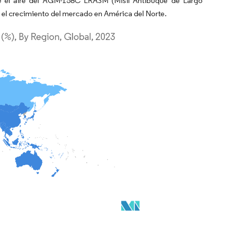
de el aire del AGM-158C LRASM (Misil Antibuque de Largo
en el crecimiento del mercado en América del Norte.