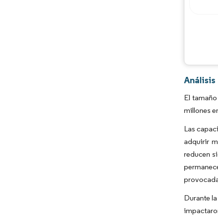
Análisis
El tamaño 
millones e
Las capaci
adquirir m
reducen si
permanece 
provocada 
Durante la
impactaron