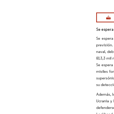
Imagen © Mo
Se espera
Se espera
previsión
naval, de
813,3 mil 
Se espera
misiles fo
supersónic
su detecci
Además, lo
Ucrania y 
defenderse