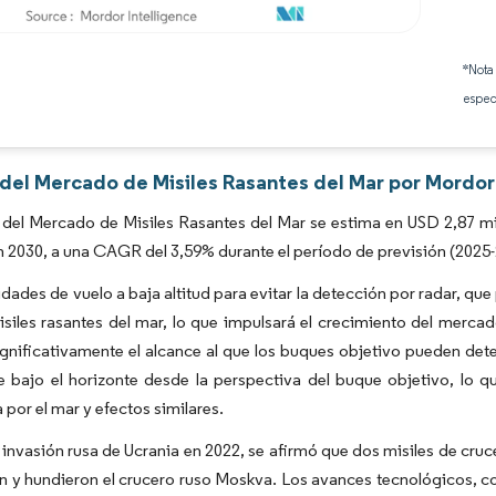
Imagen © Mordor Intelligence. El uso requiere atribución según CC BY 4.0.
*Nota
espec
 del Mercado de Misiles Rasantes del Mar por Mordor
del Mercado de Misiles Rasantes del Mar se estima en USD 2,87 mil
n 2030, a una CAGR del 3,59% durante el período de previsión (2025-
dades de vuelo a baja altitud para evitar la detección por radar, que 
isiles rasantes del mar, lo que impulsará el crecimiento del mercado 
gnificativamente el alcance al que los buques objetivo pueden detec
bajo el horizonte desde la perspectiva del buque objetivo, lo que
por el mar y efectos similares.
 invasión rusa de Ucrania en 2022, se afirmó que dos misiles de cru
 y hundieron el crucero ruso Moskva. Los avances tecnológicos, como 