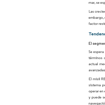
mar, se e
Las crecie
embargo, e
factor res
Tendenc
El segmen
Se espera 
términos d
actual me
avanzadas 
El misil R
sistema p
operar en 
y puede s
navegación