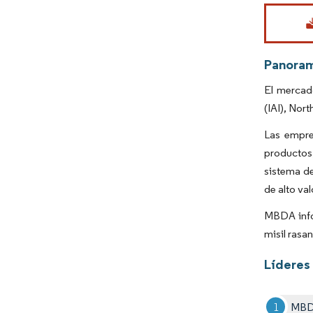
Imagen © Mo
Panora
El mercad
(IAI), Nor
Las empre
productos,
sistema de
de alto val
MBDA infor
misil rasa
Líderes 
MB