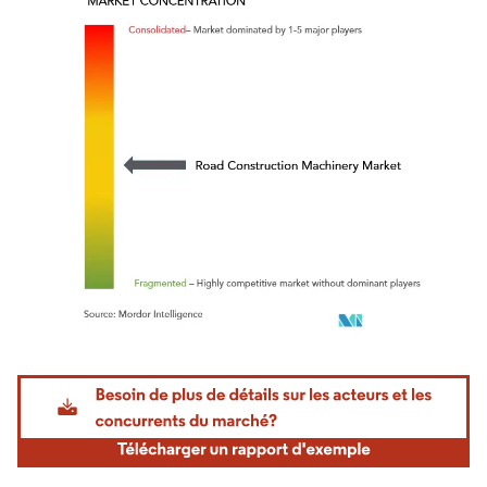
Image © Mordor Intelligence. La réutilisation nécessite une attribution sous CC BY 4.