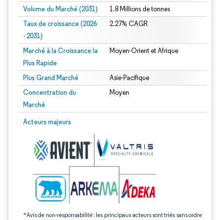
Volume du Marché (2031)
1.8 Millions de tonnes
Taux de croissance (2026
2.27% CAGR
- 2031)
Marché à la Croissance la
Moyen-Orient et Afrique
Plus Rapide
Plus Grand Marché
Asie-Pacifique
Concentration du
Moyen
Marché
Image © Mordor Intelligence. La réutilisation nécessite une attribution sous CC 
Acteurs majeurs
*Avis de non-responsabilité : les principaux acteurs sont triés sans ordre