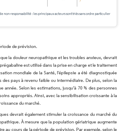
.
de non-responsabilité : les principaux acteurs sont triés sans ordre particulier
riode de prévision.
 que la douleur neuropathique et les troubles anxieux, devrait
égabaline est utilisé dans la prise en charge et le traitement
isation mondiale de la Santé, l'épilepsie a été diagnostiquée
des pays à revenu faible ou intermédiaire. De plus, selon la
e année. Selon les estimations, jusqu'à 70 % des personnes
soins appropriés. Ainsi, avec la sensibilisation croissante à la
croissance du marché.
iques devrait également stimuler la croissance du marché du
europathique. À mesure que la population gériatrique augmente
re au cours de la période de prévision. Par exemple, selon le