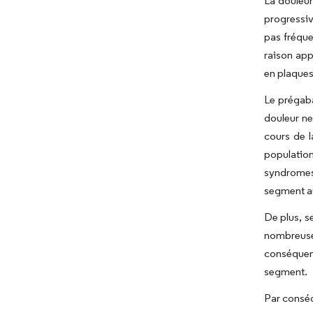
La douleur
progressiv
pas fréque
raison app
en plaques
Le prégaba
douleur ne
cours de l
population
syndromes 
segment au
De plus, s
nombreuses
conséquent
segment.
Par conséq