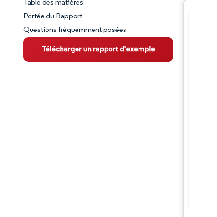
Table des matières
Aperçu du marché
Portée du Rapport
Questions fréquemment posées
VUE D’ENSEMBLE DU MARCHÉ
Principales tendances du marché
Paysage concurrentiel
Évolutions de l'industrie