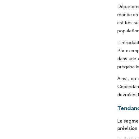
Départemen
monde en 2
est très s
population
L'introduc
Par exemp
dans une 
prégabalin
Ainsi, en
Cependant, 
devraient 
Tendanc
Le segmen
prévision