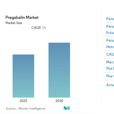
Péri
Péri
Prév
Péri
Hist
CAG
Marc
Plus
Plus
Acte