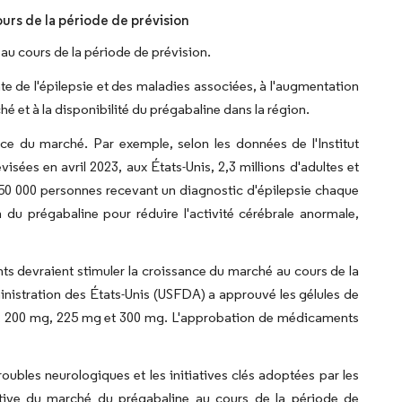
urs de la période de prévision
au cours de la période de prévision.
nte de l'épilepsie et des maladies associées, à l'augmentation
é et à la disponibilité du prégabaline dans la région.
ance du marché. Par exemple, selon les données de l'Institut
isées en avril 2023, aux États-Unis, 2,3 millions d'adultes et
 150 000 personnes recevant un diagnostic d'épilepsie chaque
n du prégabaline pour réduire l'activité cérébrale anormale,
nts devraient stimuler la croissance du marché au cours de la
istration des États-Unis (USFDA) a approuvé les gélules de
, 200 mg, 225 mg et 300 mg. L'approbation de médicaments
oubles neurologiques et les initiatives clés adoptées par les
ative du marché du prégabaline au cours de la période de