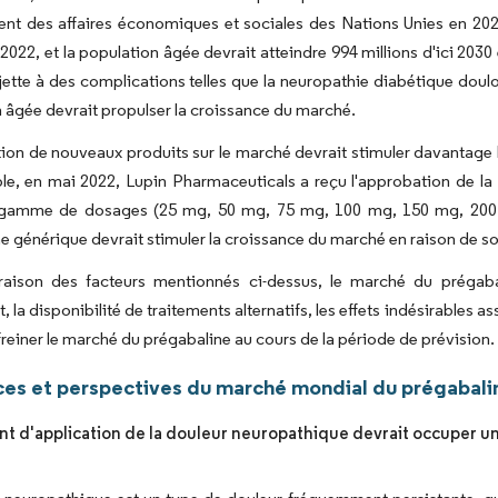
t des affaires économiques et sociales des Nations Unies en 2022
022, et la population âgée devrait atteindre 994 millions d'ici 2030 
ujette à des complications telles que la neuropathie diabétique doul
 âgée devrait propulser la croissance du marché.
tion de nouveaux produits sur le marché devrait stimuler davantage 
le, en mai 2022, Lupin Pharmaceuticals a reçu l'approbation de l
gamme de dosages (25 mg, 50 mg, 75 mg, 100 mg, 150 mg, 200 
e générique devrait stimuler la croissance du marché en raison de son
 raison des facteurs mentionnés ci-dessus, le marché du prégaba
la disponibilité de traitements alternatifs, les effets indésirables a
freiner le marché du prégabaline au cours de la période de prévision.
es et perspectives du marché mondial du prégabali
t d'application de la douleur neuropathique devrait occuper une