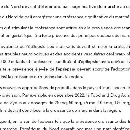
e du Nord devrait détenir une part significative du marché au co
 du Nord devrait enregistrer une croissance significative du marché 
rs qui stimulent la croissance sont attribués à la prévalence croissa
lation gériatrique, à la forte présence des principaux acteurs du march
révalence de l'épilepsie aux États-Unis devrait stimuler la croiss
es troubles neurologiques et des accidents vasculaires cérébraux rév
0 000 enfants et adolescents souffraient d'épilepsie, avec environ
 telle prévalence élevée de l'épilepsie devrait accroître l'adoptio
ainsi la croissance du marché dans la région.
es nouvelles approbations de produits dans le pays et leurs lanceme
 prévision. Par exemple, en décembre 2022, la Food and Drug Admin
ne de Zydus aux dosages de 25 mg, 50 mg, 75 mg, 100 mg, 150 mg
Unis devrait contribuer à la croissance du marché dans la région.
uent, en raison de facteurs tels que la prévalence croissante des tr
u marché, l'Amérique du Nord devrait occuper une part signific