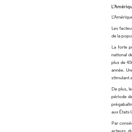
L'Amériqu
L'Amérique
Les facteu
de la popu
La forte p
national d
plus de 45
année. Une
stimulant 
De plus, l
période de
prégabali
aux États-
Par conséq
acteurs d