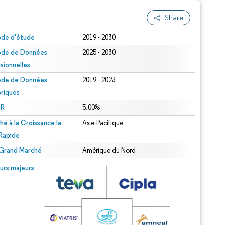
Share
ode d'étude
2019 - 2030
ode de Données
2025 - 2030
isionnelles
ode de Données
2019 - 2023
oriques
R
5.00%
hé à la Croissance la
Asie-Pacifique
 Rapide
 Grand Marché
Amérique du Nord
urs majeurs