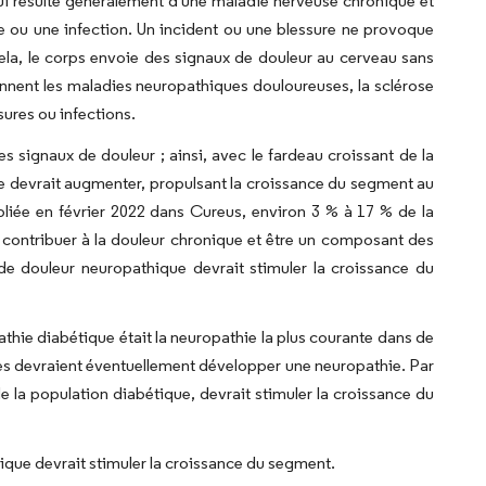
i résulte généralement d'une maladie nerveuse chronique et
 ou une infection. Un incident ou une blessure ne provoque
ela, le corps envoie des signaux de douleur au cerveau sans
nnent les maladies neuropathiques douloureuses, la sclérose
sures ou infections.
es signaux de douleur ; ainsi, avec le fardeau croissant de la
e devrait augmenter, propulsant la croissance du segment au
liée en février 2022 dans Cureus, environ 3 % à 17 % de la
 contribuer à la douleur chronique et être un composant des
de douleur neuropathique devrait stimuler la croissance du
thie diabétique était la neuropathie la plus courante dans de
s devraient éventuellement développer une neuropathie. Par
e la population diabétique, devrait stimuler la croissance du
ique devrait stimuler la croissance du segment.