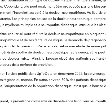
 neuropathique est un type de douleur fréquemment persistante, qu
e. Cependant, elle peut également être provoquée par une blessure
mment l'inconfort associé à la douleur neuropathique. Au lieu de c
arente. Les principales causes de la douleur neuropathique compre
, le myélome multiple et la neuropathie diabétique, ainsi que les bles
line est utilisé pour réduire la douleur neuropathique en bloquant l
uropathique et de ses facteurs de risque, la demande de prégabalin
a période de prévision. Par exemple, selon une étude de revue pub
 générale souffre de douleur neuropathique, et la neuropathie peut
de douleur mixte. Ainsi, le fardeau élevé des patients souffrant 
 cours de la période de prévision.
elon l'article publié dans UpToDate en décembre 2022, la polyneuropa
 régions du monde. En outre, environ 50 % des patients diabétique
, l'augmentation de la population diabétique, ainsi que la hausse d
uent, la prévalence croissante du diabète et de la douleur neuropath