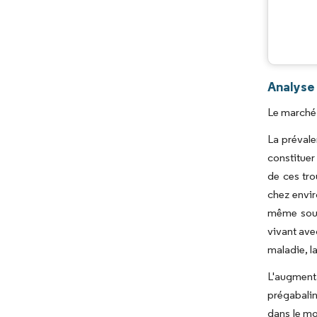
Analyse
Le marché 
La prévale
constituer
de ces tro
chez envir
même sourc
vivant avec
maladie, l
L'augmenta
prégabalin
dans le mo