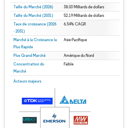
Taille du Marché (2026)
38.03 Milliards de dollars
Taille du Marché (2031)
52.19 Milliards de dollars
Taux de croissance (2026
6.54% CAGR
- 2031)
Marché à la Croissance la
Asie-Pacifique
Plus Rapide
Plus Grand Marché
Amérique du Nord
Concentration du
Faible
Marché
Image © Mordor Intelligence. La réutilisation nécessite une attribution sous CC 
Acteurs majeurs