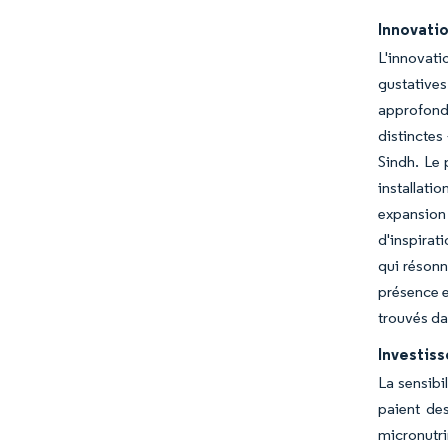
Innovatio
L'innovat
gustatives
approfondi
distinctes
Sindh. Le 
installat
expansion
d'inspirat
qui résonn
présence e
trouvés da
Investiss
La sensibi
paient des
micronutri