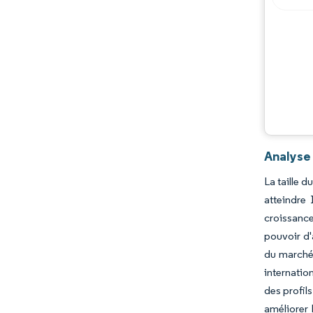
Évolutions de l'industrie
Analyse
La taille 
atteindre
croissance
pouvoir d'
du marché
internatio
des profil
améliorer 