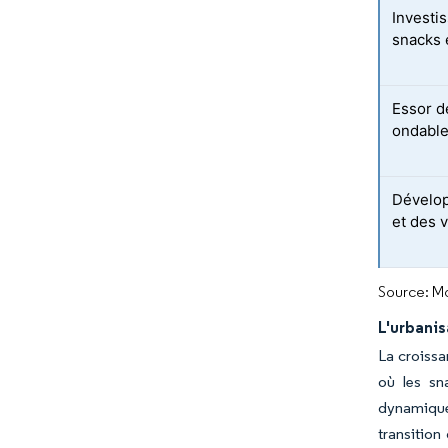
Investi
snacks 
Essor d
ondable
Dévelo
et des 
Source: Mo
L'urbanis
La croiss
où les sn
dynamique 
transition