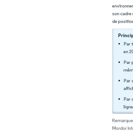
environnem
son cadre 
de positio
Princi
Par 
en 2
Par 
même
Par 
affi
Par 
lign
Remarque :
Mordor Int