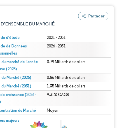
Partager
 D’ENSEMBLE DU MARCHÉ
ode d'étude
2021 - 2031
ode de Données
2026 - 2031
isionnelles
le du marché de l'année
0.79 Milliards de dollars
ase (2025)
le du Marché (2026)
0.86 Milliards de dollars
e attribution sous CC BY 4.0.
le du Marché (2031)
1.35 Milliards de dollars
 de croissance (2026 -
9.31% CAGR
)
entration du Marché
Moyen
© Mordor Intelligence. La réutilisation nécessite une attribution sous CC BY 4.0.
urs majeurs