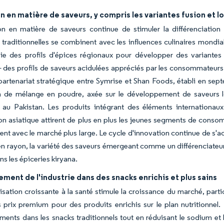
n en matière de saveurs, y compris les variantes fusion et l
ion en matière de saveurs continue de stimuler la différenciatio
 traditionnelles se combinent avec les influences culinaires mondia
e des profils d'épices régionaux pour développer des variantes d
 - des profils de saveurs acidulées appréciés par les consommateur
partenariat stratégique entre Symrise et Shan Foods, établi en sept
ion de mélange en poudre, axée sur le développement de saveurs 
 au Pakistan. Les produits intégrant des éléments internationau
ion asiatique attirent de plus en plus les jeunes segments de cons
ent avec le marché plus large. Le cycle d'innovation continue de s'
n rayon, la variété des saveurs émergeant comme un différenciateu
ns les épiceries kiryana.
ement de l'industrie dans des snacks enrichis et plus sains
lisation croissante à la santé stimule la croissance du marché, pa
 prix premium pour des produits enrichis sur le plan nutritionnel.
ments dans les snacks traditionnels tout en réduisant le sodium et