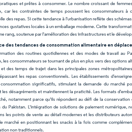
 pratiques et prêtes à consommer. Le nombre croissant de femmes 
e, car les contraintes de temps poussent les consommateurs à cho
elle des repas. Si cette tendance à l'urbanisation reflète des sché
ences gustatives locales à un emballage moderne. Cette transformatio
e rang, soutenue par l'amélioration des infrastructures et le déve
ce des tendances de consommation alimentaire en déplac
ormation des routines quotidiennes et des modes de travail au 
, les consommateurs se tournant de plus en plus vers des options al
et des temps de trajet dans les principales zones métropolitaines
dépassant les repas conventionnels. Les établissements d'enseign
 consommation significatifs, stimulant la demande du marché pou
 les désagréments et maintiennent la praticité. Les formats d'embal
ché, notamment parce qu'ils répondent au défi de la conservation d
 du Pakistan. L'intégration de solutions de paiement numérique, 
ns les points de vente au détail modernes et les distributeurs auto
i le marché en positionnant les snacks à la fois comme complém
ion non traditionnels.