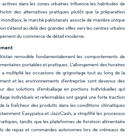
actives dans les zones urbaines influence les habitudes de
isir des alternatives pratiques plutôt que la préparation
mas mondiaux, le marché pakistanais associe de manière unique
n s'étend au-delà des grandes villes vers les centres urbains
loppement du commerce de détail moderne.
ement
Pakistan remodèle fondamentalement les comportements de
imentaires portables et pratiques. L'allongement des horaires
 a multiplié les occasions de grignotage tout au long de la
ement et les environnements d'entreprise sont devenus des
r des solutions d'emballage en portions individuelles qui
lage individuels et refermables ont gagné une forte traction
e la fraîcheur des produits dans les conditions climatiques
notamment Easypaisa et JazzCash, a simplifié les processus
matiques, tandis que les plateformes de livraison alimentaire
ents de repas et commandes autonomes lors de créneaux de