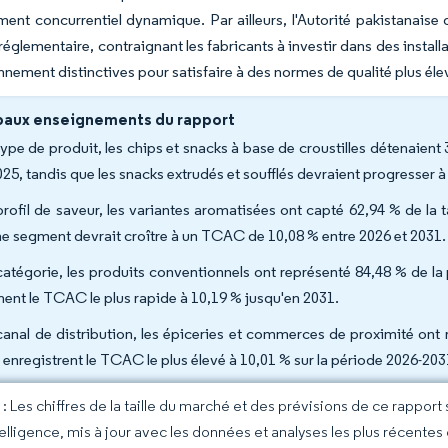
ent concurrentiel dynamique. Par ailleurs, l'Autorité pakistanaise
réglementaire, contraignant les fabricants à investir dans des insta
nnement distinctives pour satisfaire à des normes de qualité plus él
paux enseignements du rapport
type de produit, les chips et snacks à base de croustilles détenaient
025, tandis que les snacks extrudés et soufflés devraient progresser
profil de saveur, les variantes aromatisées ont capté 62,94 % de la 
 segment devrait croître à un TCAC de 10,08 % entre 2026 et 2031.
catégorie, les produits conventionnels ont représenté 84,48 % de la
chent le TCAC le plus rapide à 10,19 % jusqu'en 2031.
canal de distribution, les épiceries et commerces de proximité ont 
e enregistrent le TCAC le plus élevé à 10,01 % sur la période 2026-203
 Les chiffres de la taille du marché et des prévisions de ce rapport
elligence, mis à jour avec les données et analyses les plus récentes