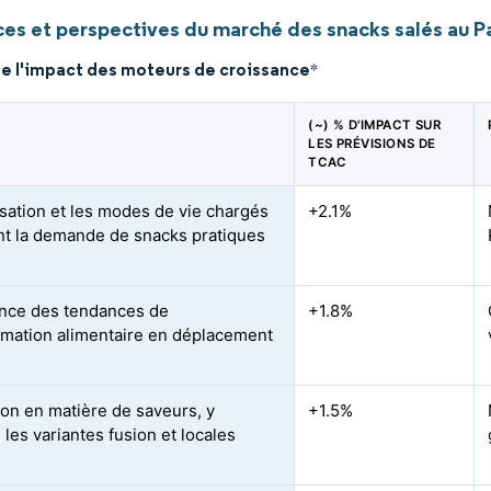
es et perspectives du marché des snacks salés au P
de l'impact des moteurs de croissance
*
(~) % D'IMPACT SUR
LES PRÉVISIONS DE
TCAC
isation et les modes de vie chargés
+2.1%
nt la demande de snacks pratiques
nce des tendances de
+1.8%
ation alimentaire en déplacement
ion en matière de saveurs, y
+1.5%
les variantes fusion et locales