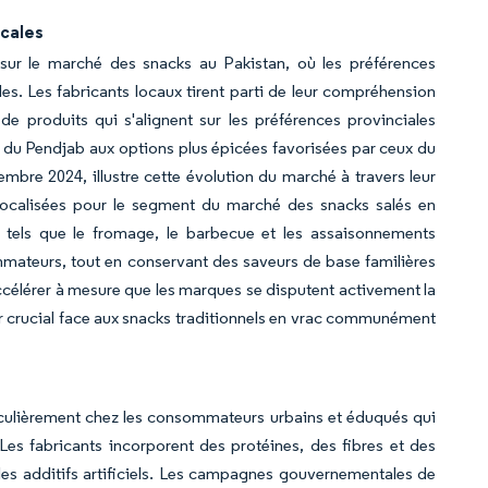
ocales
n sur le marché des snacks au Pakistan, où les préférences
les. Les fabricants locaux tirent parti de leur compréhension
e produits qui s'alignent sur les préférences provinciales
s du Pendjab aux options plus épicées favorisées par ceux du
embre 2024, illustre cette évolution du marché à travers leur
localisées pour le segment du marché des snacks salés en
x tels que le fromage, le barbecue et les assaisonnements
ommateurs, tout en conservant des saveurs de base familières
accélérer à mesure que les marques se disputent activement la
r crucial face aux snacks traditionnels en vrac communément
rticulièrement chez les consommateurs urbains et éduqués qui
 Les fabricants incorporent des protéines, des fibres et des
 les additifs artificiels. Les campagnes gouvernementales de