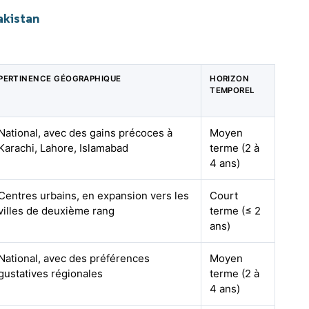
akistan
PERTINENCE GÉOGRAPHIQUE
HORIZON
TEMPOREL
National, avec des gains précoces à
Moyen
Karachi, Lahore, Islamabad
terme (2 à
4 ans)
Centres urbains, en expansion vers les
Court
villes de deuxième rang
terme (≤ 2
ans)
National, avec des préférences
Moyen
gustatives régionales
terme (2 à
4 ans)