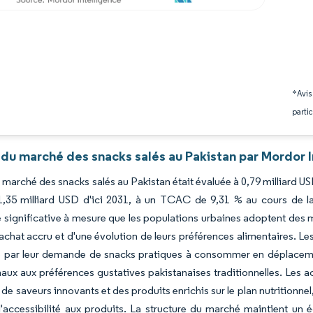
*Avis
partic
 du marché des snacks salés au Pakistan par Mordor I
du marché des snacks salés au Pakistan était évaluée à 0,79 milliard U
 1,35 milliard USD d'ici 2031, à un TCAC de 9,31 % au cours de l
 significative à mesure que les populations urbaines adoptent des
achat accru et d'une évolution de leurs préférences alimentaires. Le
 par leur demande de snacks pratiques à consommer en déplaceme
naux aux préférences gustatives pakistanaises traditionnelles. Les
s de saveurs innovants et des produits enrichis sur le plan nutritionn
l'accessibilité aux produits. La structure du marché maintient un é