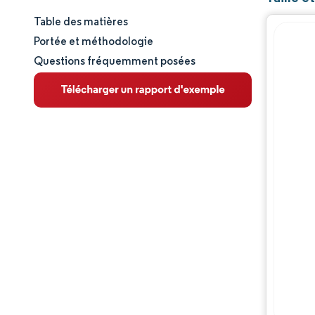
Table des matières
Taille et part de marché
Portée et méthodologie
Questions fréquemment posées
Analyse du marché
Tendances et perspectives
Analyse des segments
Analyse géographique
Paysage réglementaire
Paysage concurrentiel
Acteurs majeurs
Opportunités et perspectives