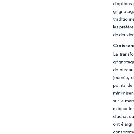
d'options
grignotag
traditionn
les préfér
de deuxièm
Croissan
La transf
grignotage
de bureau 
journée, 
points de
minimisent
sur le mar
exigeantes
d'achat da
ont élarg
consommat