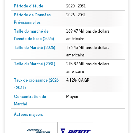
Période d'étude
2020 - 2031
Période de Données
2026 - 2031
Prévisionnelles
Taille du marché de
169.47 Millions de dollars
l'année de base (2025)
américains
Taille du Marché (2026)
176.45 Millions de dollars
américains
Taille du Marché (2031)
215.87 Millions de dollars
américains
Taux de croissance (2026
4.12% CAGR
- 2031)
Concentration du
Moyen
Marché
Image © Mordor Intelligence. La réutilisation nécessite une attribution sous CC 
Acteurs majeurs