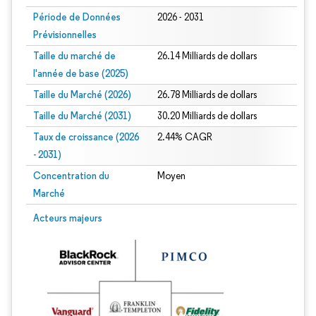
Période de Données
2026 - 2031
Prévisionnelles
Taille du marché de
26.14 Milliards de dollars
l'année de base (2025)
Taille du Marché (2026)
26.78 Milliards de dollars
Taille du Marché (2031)
30.20 Milliards de dollars
Taux de croissance (2026
2.44% CAGR
- 2031)
Concentration du
Moyen
Marché
Image © Mordor Intelligence. La réutilisation nécessite une attribution sous CC 
Acteurs majeurs