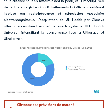
sous-cutanée tout en raffermissant la peau, et l'Emsculpt Neo
de BTL a enregistré 55 000 traitements brésiliens combinant
lipolyse par radiofréquence et stimulation musculaire
électromagnétique. L'acquisition de JL Health par Classys
offre un accès direct au marché pour le système HIFU Shurink
Universe, intensifiant la concurrence face à Ultherapy et
Ultraformer.
Image © Mordor Intelligence. La réutilisation nécessite une attribution sous CC BY 4.