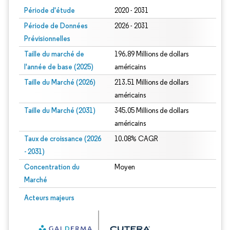
Période d'étude
2020 - 2031
Période de Données
2026 - 2031
Prévisionnelles
Taille du marché de
196.89 Millions de dollars
l'année de base (2025)
américains
Taille du Marché (2026)
213.51 Millions de dollars
américains
Taille du Marché (2031)
345.05 Millions de dollars
américains
Taux de croissance (2026
10.08% CAGR
- 2031)
Concentration du
Moyen
Marché
Image © Mordor Intelligence. La réutilisation nécessite une attribution sous CC 
Acteurs majeurs