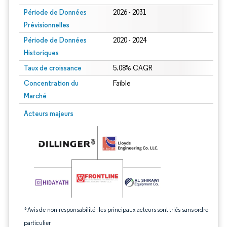
Période de Données
2026 - 2031
Prévisionnelles
Période de Données
2020 - 2024
Historiques
Taux de croissance
5.08% CAGR
Concentration du
Faible
Marché
Image © Mordor Intelligence. La réutilisation nécessite une attribution sous CC 
Acteurs majeurs
*Avis de non-responsabilité : les principaux acteurs sont triés sans ordre
particulier