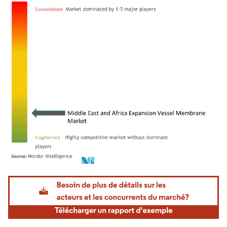
Image © Mordor Intelligence. La réutilisation nécessite une attribution sous CC BY 4.