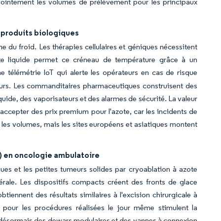
njointement les volumes de prélèvement pour les principaux
s produits biologiques
du froid. Les thérapies cellulaires et géniques nécessitent
ote liquide permet ce créneau de température grâce à un
e télémétrie IoT qui alerte les opérateurs en cas de risque
reurs. Les commanditaires pharmaceutiques construisent des
uide, des vaporisateurs et des alarmes de sécurité. La valeur
 accepter des prix premium pour l'azote, car les incidents de
les volumes, mais les sites européens et asiatiques montent
2) en oncologie ambulatoire
ues et les petites tumeurs solides par cryoablation à azote
générale. Les dispositifs compacts créent des fronts de glace
btiennent des résultats similaires à l'excision chirurgicale à
pour les procédures réalisées le jour même stimulent la
 désormais des dewars modulaires et des vannes à connexion