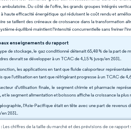
e ambulatoire. Du côté de l'offre, les grands groupes intégrés vert
à haute efficacité énergétique qui réduisent le coût rendu et améliore
ire se taillent des créneaux de croissance dans la transformation alime
stème équilibré maintient l'intensité concurrentielle sans freiner l'i
paux enseignements du rapport
type de stockage, le gaz conditionné détenait 65,48 % de la part de m
ndres devrait se développer à un TCAC de 4,15 % jusqu'en 2031.
onction, les applications en tant que fluide caloporteur représentaien
is que l'utilisation en tant que réfrigérant progresse à un TCAC de 4,
secteur d'utilisation finale, le segment chimie et pharmacie représe
, et le segment alimentation et boissons affiche la croissance la pl
géographie, l'Asie-Pacifique était en tête avec une part de revenus
u'en 2031.
 Les chiffres de la taille du marché et des prévisions de ce rapport