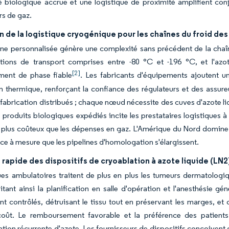
é biologique accrue et une logistique de proximité amplifient co
s de gaz.
 de la logistique cryogénique pour les chaînes du froid de
e personnalisée génère une complexité sans précédent de la chaîne 
tions de transport comprises entre -80 °C et -196 °C, et l'az
[2]
ent de phase fiable
. Les fabricants d'équipements ajoutent un
n thermique, renforçant la confiance des régulateurs et des assu
abrication distribués ; chaque nœud nécessite des cuves d'azote liq
 produits biologiques expédiés incite les prestataires logistiques à
 plus coûteux que les dépenses en gaz. L'Amérique du Nord domine 
ce à mesure que les pipelines d'homologation s'élargissent.
rapide des dispositifs de cryoablation à azote liquide (LN
ues ambulatoires traitent de plus en plus les tumeurs dermatologiq
vitant ainsi la planification en salle d'opération et l'anesthésie 
t contrôlés, détruisant le tissu tout en préservant les marges, et o
oût. Le remboursement favorable et la préférence des patients 
on récurrente d'azote. Les fournisseurs de dispositifs conçoivent