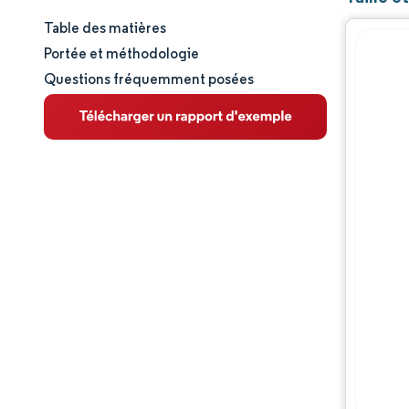
Table des matières
Taille et part de marché
Portée et méthodologie
Questions fréquemment posées
Analyse du marché
Tendances et perspectives
Analyse des segments
Analyse géographique
Paysage réglementaire
Analyse de la chaîne de valeur
Paysage concurrentiel
Acteurs majeurs