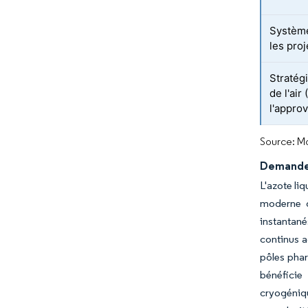
Système
les pro
Stratég
de l'air
l'appro
Source: Mo
Demande 
L'azote liq
moderne d
instantan
continus a
pôles phar
bénéficie
cryogéniq