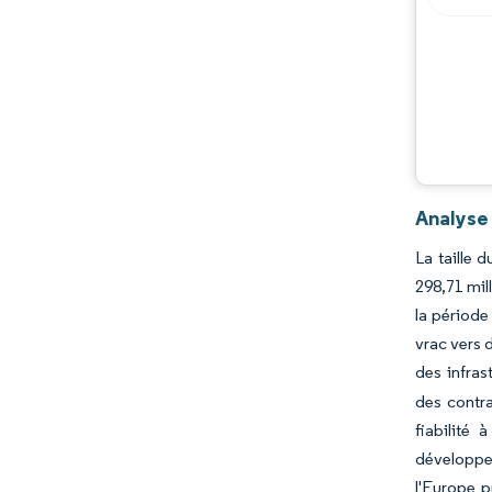
Opportunités et perspectives
Évolutions de l'industrie
Analyse 
La taille 
298,71 mil
la période
vrac vers 
des infras
des contra
fiabilité
développem
l'Europe p