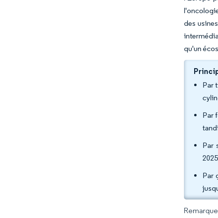
l'oncologi
des usines 
intermédia
qu'un écosy
Princi
Par 
cyli
Par f
tand
Par 
2025
Par 
jusq
Remarque :