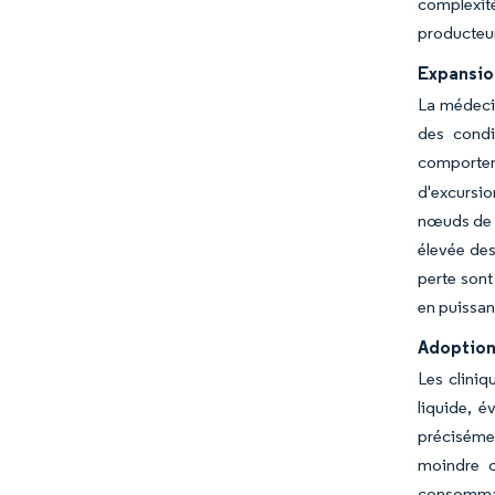
complexit
producteur
Expansion
La médecin
des condi
comportem
d'excursio
nœuds de f
élevée des
perte sont
en puissan
Adoption 
Les cliniq
liquide, é
précisémen
moindre c
consommati