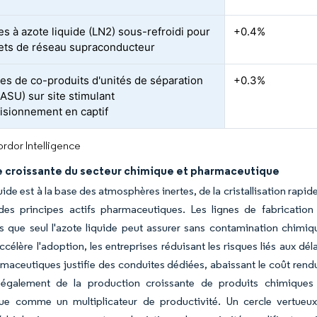
s à azote liquide (LN2) sous-refroidi pour
+0.4%
jets de réseau supraconducteur
ies de co-produits d'unités de séparation
+0.3%
 (ASU) sur site stimulant
visionnement en captif
rdor Intelligence
croissante du secteur chimique et pharmaceutique
uide est à la base des atmosphères inertes, de la cristallisation rapid
es principes actifs pharmaceutiques. Les lignes de fabricatio
és que seul l'azote liquide peut assurer sans contamination chim
ccélère l'adoption, les entreprises réduisant les risques liés aux d
maceutiques justifie des conduites dédiées, abaissant le coût rendu
 également de la production croissante de produits chimiques d
ue comme un multiplicateur de productivité. Un cercle vertueu