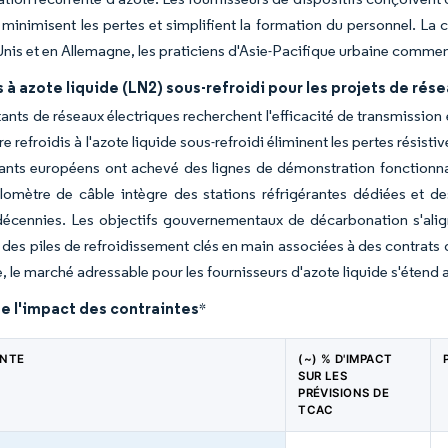
 minimisent les pertes et simplifient la formation du personnel. La 
Unis et en Allemagne, les praticiens d'Asie-Pacifique urbaine commen
à azote liquide (LN2) sous-refroidi pour les projets de ré
tants de réseaux électriques recherchent l'efficacité de transmission 
e refroidis à l'azote liquide sous-refroidi éliminent les pertes résis
tants européens ont achevé des lignes de démonstration fonctionnan
lomètre de câble intègre des stations réfrigérantes dédiées et d
décennies. Les objectifs gouvernementaux de décarbonation s'align
des piles de refroidissement clés en main associées à des contrats d
, le marché adressable pour les fournisseurs d'azote liquide s'étend a
e l'impact des contraintes
*
INTE
(~) % D'IMPACT
SUR LES
PRÉVISIONS DE
TCAC