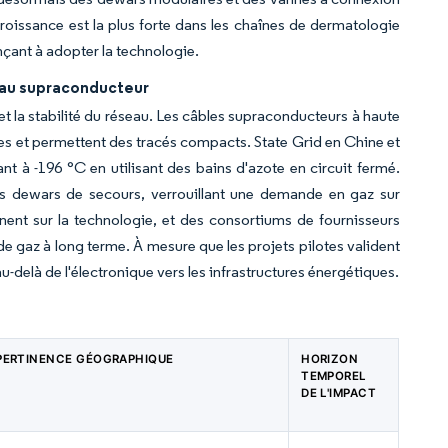
croissance est la plus forte dans les chaînes de dermatologie
çant à adopter la technologie.
seau supraconducteur
et la stabilité du réseau. Les câbles supraconducteurs à haute
tives et permettent des tracés compacts. State Grid en Chine et
t à -196 °C en utilisant des bains d'azote en circuit fermé.
es dewars de secours, verrouillant une demande en gaz sur
ent sur la technologie, et des consortiums de fournisseurs
e gaz à long terme. À mesure que les projets pilotes valident
u-delà de l'électronique vers les infrastructures énergétiques.
PERTINENCE GÉOGRAPHIQUE
HORIZON
TEMPOREL
DE L'IMPACT