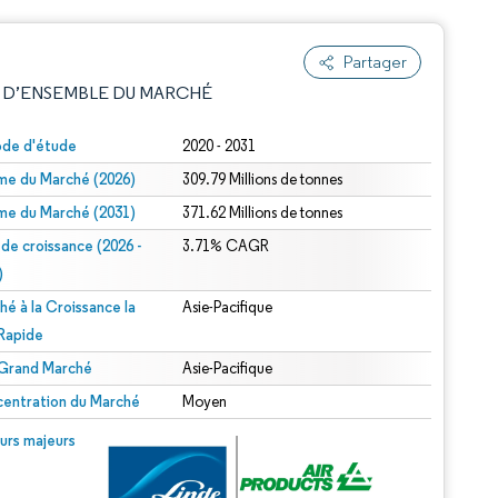
Partager
 D’ENSEMBLE DU MARCHÉ
ode d'étude
2020 - 2031
me du Marché (2026)
309.79 Millions de tonnes
me du Marché (2031)
371.62 Millions de tonnes
 de croissance (2026 -
3.71% CAGR
)
hé à la Croissance la
Asie-Pacifique
e attribution sous CC BY 4.0.
 Rapide
 Grand Marché
Asie-Pacifique
entration du Marché
Moyen
© Mordor Intelligence. La réutilisation nécessite une attribution sous CC BY 4.0.
urs majeurs