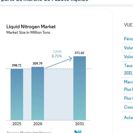
VUE
Péri
Volu
Volu
Taux
2031
Marc
Image © Mordor Intelligence. La réutilisation nécessite un
Plus
Plus
Conc
Image 
Acte