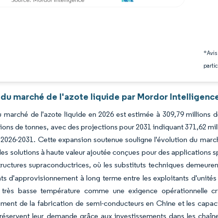
*Avis
partic
du marché de l'azote liquide par Mordor Intelligenc
du marché de l'azote liquide en 2026 est estimée à 309,79 millions 
lions de tonnes, avec des projections pour 2031 indiquant 371,62 mi
 2026-2031. Cette expansion soutenue souligne l'évolution du marché
des solutions à haute valeur ajoutée conçues pour des applications 
tructures supraconductrices, où les substituts techniques demeuren
ts d'approvisionnement à long terme entre les exploitants d'unités de
 à très basse température comme une exigence opérationnelle cri
ent de la fabrication de semi-conducteurs en Chine et les capacit
réservent leur demande grâce aux investissements dans les chaînes