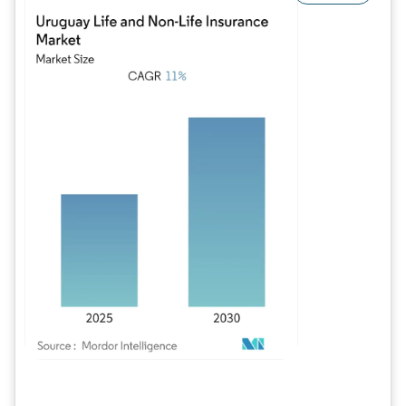
Image © Mordor Intelligence. La réutilisation nécessite une attribution sous CC BY