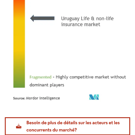
Image © Mordor Intelligence. La réutilisation nécessite une attribution sous CC BY 4.