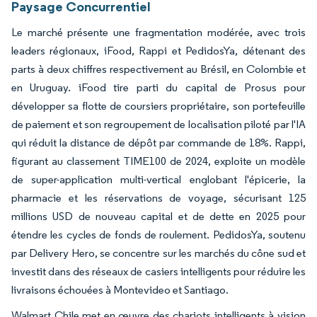
Paysage Concurrentiel
Le marché présente une fragmentation modérée, avec trois
leaders régionaux, iFood, Rappi et PedidosYa, détenant des
parts à deux chiffres respectivement au Brésil, en Colombie et
en Uruguay. iFood tire parti du capital de Prosus pour
développer sa flotte de coursiers propriétaire, son portefeuille
de paiement et son regroupement de localisation piloté par l'IA
qui réduit la distance de dépôt par commande de 18%. Rappi,
figurant au classement TIME100 de 2024, exploite un modèle
de super-application multi-vertical englobant l'épicerie, la
pharmacie et les réservations de voyage, sécurisant 125
millions USD de nouveau capital et de dette en 2025 pour
étendre les cycles de fonds de roulement. PedidosYa, soutenu
par Delivery Hero, se concentre sur les marchés du cône sud et
investit dans des réseaux de casiers intelligents pour réduire les
livraisons échouées à Montevideo et Santiago.
Walmart Chile met en œuvre des chariots intelligents à vision