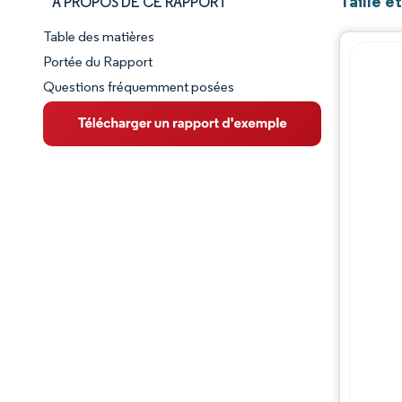
Taille 
À PROPOS DE CE RAPPORT
Table des matières
Aperçu du marché
Portée du Rapport
Questions fréquemment posées
VUE D’ENSEMBLE DU MARCHÉ
Principales tendances du marché
Paysage concurrentiel
Évolutions de l'industrie