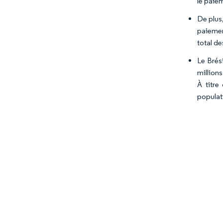
le paiem
De plus,
paiemen
total de
Le Brés
million
À titre
populati