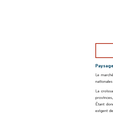
Image © Mord
Paysage
Le marché
nationales
La croiss
provinces,
Étant don
exigent de 