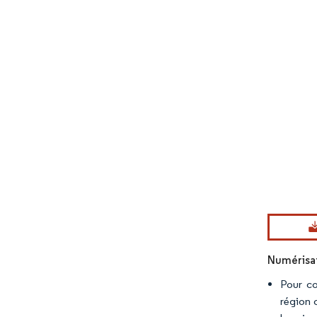
Image © Mord
Numérisati
Pour co
région 