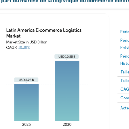
et part du marché de la logistique du commerce élect
Péri
Péri
Prév
Péri
Hist
Tail
Tail
CAGR
Conc
Acte