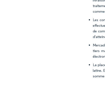
livrais
traitem
comme M
Les con
effectue
de comm
d'attein
Mercado
tiers 
électro
La plac
latine.
somme c