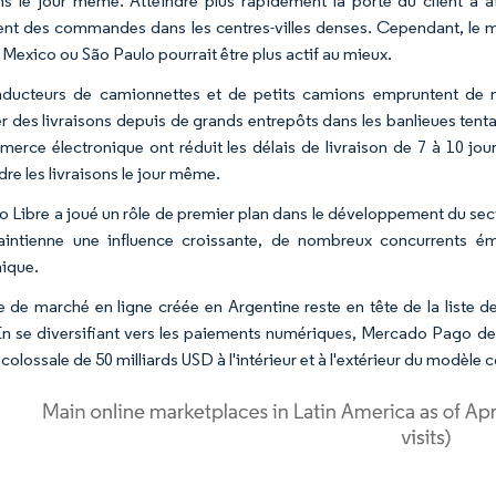
ons le jour même. Atteindre plus rapidement la porte du client a a
ent des commandes dans les centres-villes denses. Cependant, l
exico ou São Paulo pourrait être plus actif au mieux.
ducteurs de camionnettes et de petits camions empruntent de ma
r des livraisons depuis de grands entrepôts dans les banlieues tentac
erce électronique ont réduit les délais de livraison de 7 à 10 jour
dre les livraisons le jour même.
 Libre a joué un rôle de premier plan dans le développement du sect
maintienne une influence croissante, de nombreux concurrents 
nique.
e de marché en ligne créée en Argentine reste en tête de la liste
 En se diversifiant vers les paiements numériques, Mercado Pago de 
olossale de 50 milliards USD à l'intérieur et à l'extérieur du modèle