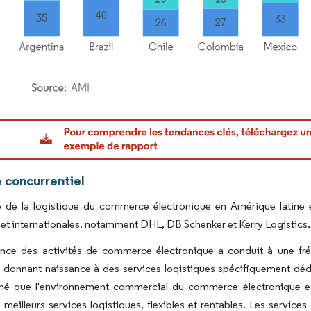
or Intelligence. La réutilisation nécessite une attribution sous CC BY 4.0.
 concurrentiel
 de la logistique du commerce électronique en Amérique latine e
 et internationales, notamment DHL, DB Schenker et Kerry Logistics.
ance des activités de commerce électronique a conduit à une fréq
 donnant naissance à des services logistiques spécifiquement déd
né que l'environnement commercial du commerce électronique est
meilleurs services logistiques, flexibles et rentables.​​ Les services