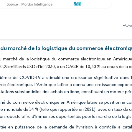
Image © Mordor Intelligence. La réutilisation nécessite une attribution sous CC BY 4.0
*Avis 
 du marché de la logistique du commerce électroniqu
du marché de la logistique du commerce électronique en Amérique l
10,25 milliards USD d'ici 2030, à un CAGR de 10,30 % au cours de la 
émie de COVID-19 a stimulé une croissance significative dans
e électronique. L'Amérique latine a connu une croissance exponent
ations substantielles des achats en ligne, constituant un moteur pri
hé du commerce électronique en Amérique latine se positionne com
 mondiale de 14 % (telle que rapportée en 2021), avec un taux de cr
on robuste offre d'immenses opportunités pour le marché de la logi
tée en puissance de la demande de livraison à domicile a cata