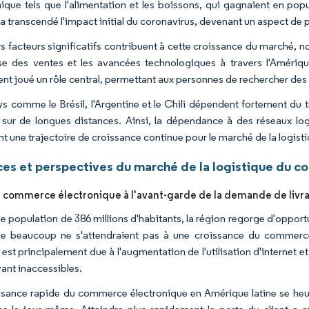
nique tels que l'alimentation et les boissons, qui gagnaient en po
 a transcendé l'impact initial du coronavirus, devenant un aspect de 
rs facteurs significatifs contribuent à cette croissance du marché,
se des ventes et les avancées technologiques à travers l'Amérique l
nt joué un rôle central, permettant aux personnes de rechercher des 
s comme le Brésil, l'Argentine et le Chili dépendent fortement du t
 sur de longues distances. Ainsi, la dépendance à des réseaux logi
nt une trajectoire de croissance continue pour le marché de la logis
es et perspectives du marché de la logistique du c
u commerce électronique à l'avant-garde de la demande de livra
e population de 386 millions d'habitants, la région regorge d'oppor
e beaucoup ne s'attendraient pas à une croissance du commerce
est principalement due à l'augmentation de l'utilisation d'internet e
ant inaccessibles.
ssance rapide du commerce électronique en Amérique latine se heurt