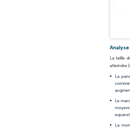
Analyse
La taille 
atteindre 
La pand
commerc
augment
Le marc
moyenne
expansi
La mon