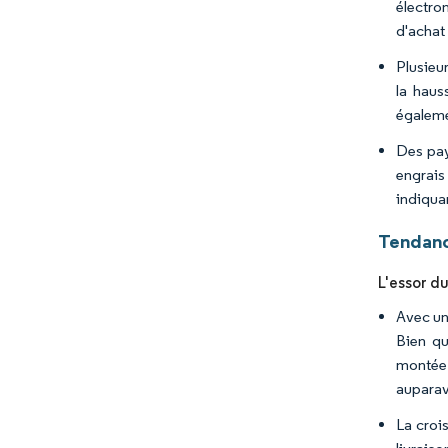
électro
d'achat
Plusieu
la haus
égaleme
Des pay
engrais
indiqua
Tendanc
L'essor d
Avec un
Bien qu
montée 
auparav
La croi