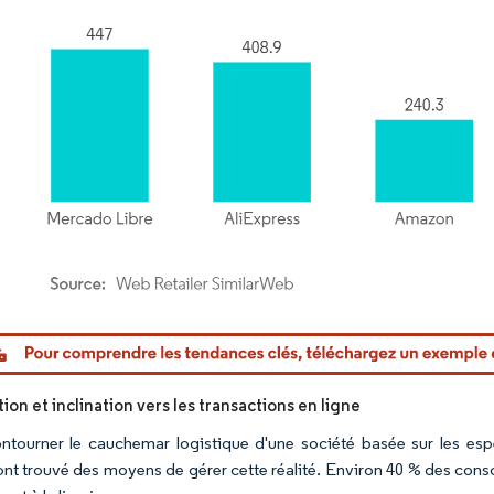
or Intelligence. La réutilisation nécessite une attribution sous CC BY 4.0.
on et inclination vers les transactions en ligne
ntourner le cauchemar logistique d'une société basée sur les esp
ont trouvé des moyens de gérer cette réalité. Environ 40 % des consom