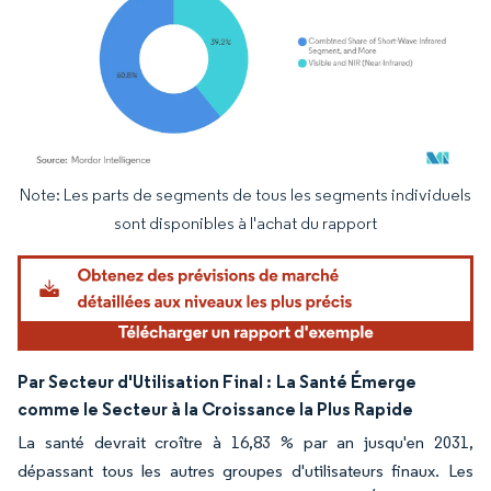
Note: Les parts de segments de tous les segments individuels
Image © Mordor Intelligence. La réutilisation nécessite une attribution sous CC BY 4.
sont disponibles à l'achat du rapport
Par Secteur d'Utilisation Final :
La Santé Émerge
comme le Secteur à la Croissance la Plus Rapide
La santé devrait croître à 16,83 % par an jusqu'en 2031,
dépassant tous les autres groupes d'utilisateurs finaux. Les