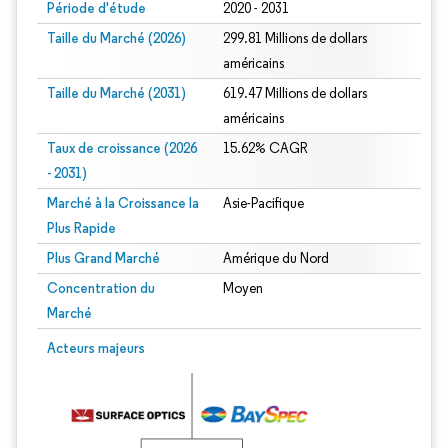
Période d'étude
2020 - 2031
Taille du Marché (2026)
299.81 Millions de dollars
américains
Taille du Marché (2031)
619.47 Millions de dollars
américains
Taux de croissance (2026
15.62% CAGR
- 2031)
Marché à la Croissance la
Asie-Pacifique
Plus Rapide
Plus Grand Marché
Amérique du Nord
Concentration du
Moyen
Marché
Image © Mordor Intelligence. La réutilisation nécessite une attribution sous CC 
Acteurs majeurs