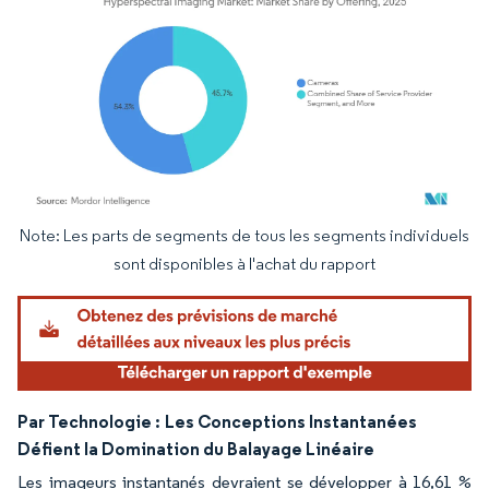
Note: Les parts de segments de tous les segments individuels
Image © Mordor Intelligence. La réutilisation nécessite une attribution sous CC BY 4.
sont disponibles à l'achat du rapport
Par Technologie :
Les Conceptions Instantanées
Défient la Domination du Balayage Linéaire
Les imageurs instantanés devraient se développer à 16,61 %