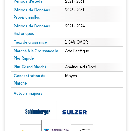
Période d'étude
2021 - 2031
Période de Données
2026 - 2031
Prévisionnelles
Période de Données
2021 - 2024
Historiques
Taux de croissance
1.04% CAGR
Marché à la Croissance la
Asie-Pacifique
Plus Rapide
Plus Grand Marché
Amérique du Nord
Concentration du
Moyen
Marché
Image © Mordor Intelligence. La réutilisation nécessite une attribution sous CC 
Acteurs majeurs