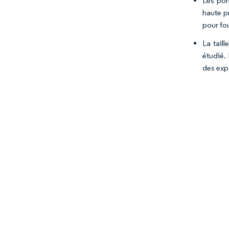
Les pom
haute p
pour fo
La tail
étudié. 
des expo