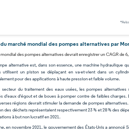
Image © Mordor Intelligence. La réutilisation nécessite une attribution sous CC BY 4.0
*Avis 
 du marché mondial des pompes alternatives par Mor
mondial des pompes alternatives devrait enregistrer un CAGR de 6,1
pe alternative est, dans son essence, une machine hydraulique qui
utilisent un piston se déplaçant en va-et-vient dans un cylind
alement pour des applications à haute pression et faible volume.
 secteur du traitement des eaux usées, les pompes alternatives so
és d'eaux d'égout et de boues à pomper contre de faibles charges. 
verses régions devrait stimuler la demande de pompes alternatives. 
ion des déchets représentaient respectivement 23 % et 28 % des dépe
tions à but non lucratif en 2021.
, en novembre 2021, le gouvernement des États-Unis a annoncé 550