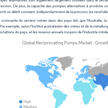
pes alternatives sont également largement utilisées dans le secte
ression. De plus, la capacité des pompes alternatives à produire u
urnir un débit constant, indépendamment de la pression, les rend idé
le croissante du secteur minier dans des pays tels que l'Australie, 
Par exemple, selon l'Institut australasien des mines et de la métallu
rtations du pays, et les revenus annuels moyens de l'industrie minièr