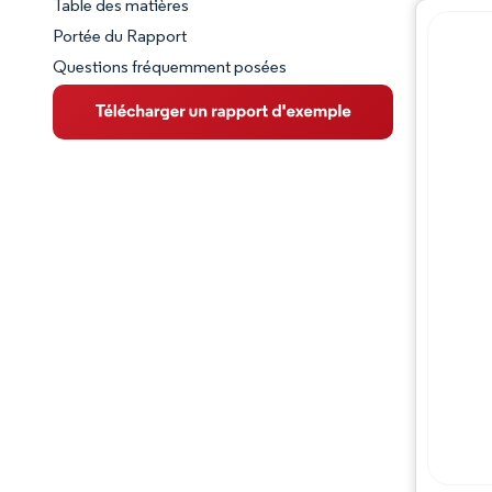
Table des matières
Aperçu du marché
Portée du Rapport
Questions fréquemment posées
VUE D’ENSEMBLE DU MARCHÉ
Principales tendances du marché
Paysage concurrentiel
Évolutions de l'industrie