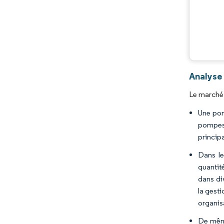
Analyse
Le marché 
Une pom
pompes 
princip
Dans le
quantit
dans di
la gest
organisa
De même