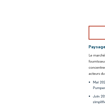
Image © Mord
Paysage
Le marché 
fournisse
concentren
acteurs d
Mai 202
Pumper,
Juin 20
simplif