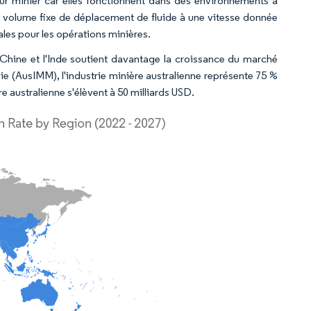
ur minier car elles fonctionnent dans des environnements à
n volume fixe de déplacement de fluide à une vitesse donnée
ales pour les opérations minières.
la Chine et l'Inde soutient davantage la croissance du marché
rgie (AusIMM), l'industrie minière australienne représente 75 %
e australienne s'élèvent à 50 milliards USD.