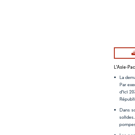
Image © Mord
L'Asie-Pac
La dema
Par exe
d'ici 2
Républi
Dans so
solides
pompes 