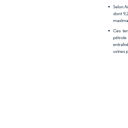
Selon A
dont 9,
maximal
Ces ten
pétrole
entraîn
usines 