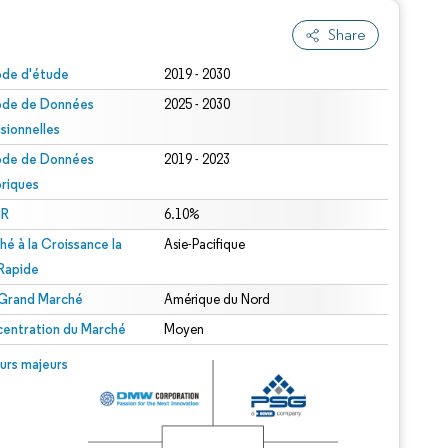
Share
ode d'étude
2019 - 2030
ode de Données
2025 - 2030
isionnelles
ode de Données
2019 - 2023
oriques
R
6.10%
hé à la Croissance la
Asie-Pacifique
 Rapide
 Grand Marché
Amérique du Nord
entration du Marché
Moyen
urs majeurs