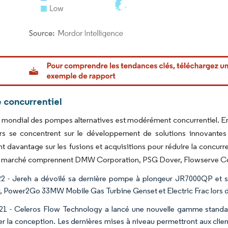
or Intelligence. La réutilisation nécessite une attribution sous CC BY 4.0.
 concurrentiel
mondial des pompes alternatives est modérément concurrentiel. En r
urs se concentrent sur le développement de solutions innovantes 
t davantage sur les fusions et acquisitions pour réduire la concurr
u marché comprennent DMW Corporation, PSG Dover, Flowserve Co
2 - Jereh a dévoilé sa dernière pompe à plongeur JR7000QP et ses
 Power2Go 33MW Mobile Gas Turbine Genset et Electric Frac lors 
21 - Celeros Flow Technology a lancé une nouvelle gamme standard
ier la conception. Les dernières mises à niveau permettront aux clie