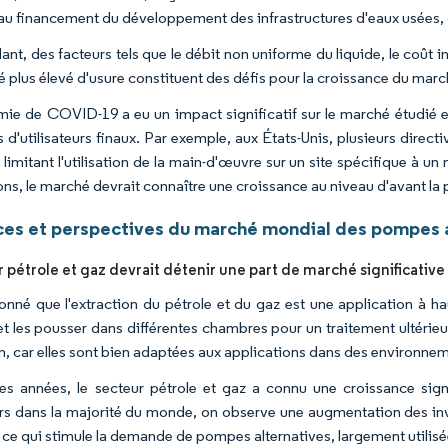
 au financement du développement des infrastructures d'eaux usées, d
nt, des facteurs tels que le débit non uniforme du liquide, le coût i
é plus élevé d'usure constituent des défis pour la croissance du marc
mie de COVID-19 a eu un impact significatif sur le marché étudié en
 d'utilisateurs finaux. Par exemple, aux États-Unis, plusieurs direct
 limitant l'utilisation de la main-d'œuvre sur un site spécifique à 
ons, le marché devrait connaître une croissance au niveau d'avant la
es et perspectives du marché mondial des pompes a
 pétrole et gaz devrait détenir une part de marché significative
onné que l'extraction du pétrole et du gaz est une application à ha
 et les pousser dans différentes chambres pour un traitement ultérie
on, car elles sont bien adaptées aux applications dans des environne
des années, le secteur pétrole et gaz a connu une croissance sig
ers dans la majorité du monde, on observe une augmentation des inv
, ce qui stimule la demande de pompes alternatives, largement utilisé