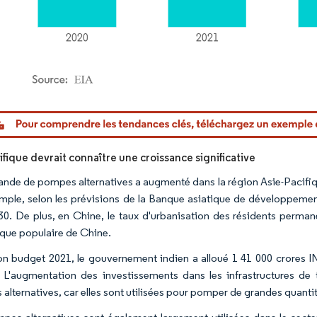
or Intelligence. La réutilisation nécessite une attribution sous CC BY 4.0.
ifique devrait connaître une croissance significative
nde de pompes alternatives a augmenté dans la région Asie-Pacifique e
mple, selon les prévisions de la Banque asiatique de développemen
030. De plus, en Chine, le taux d'urbanisation des résidents perman
que populaire de Chine.
n budget 2021, le gouvernement indien a alloué 1 41 000 crores IN
. L'augmentation des investissements dans les infrastructures de
alternatives, car elles sont utilisées pour pomper de grandes quantit