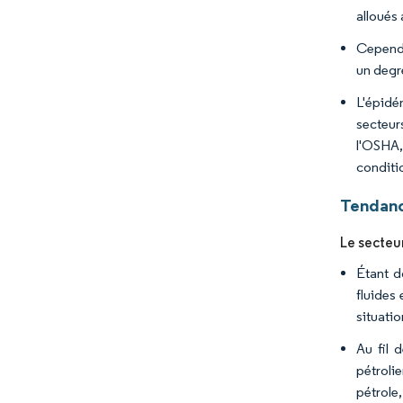
alloués
Cependa
un degr
L'épidé
secteurs
l'OSHA,
conditi
Tendanc
Le secteur
Étant d
fluides
situati
Au fil 
pétroli
pétrole