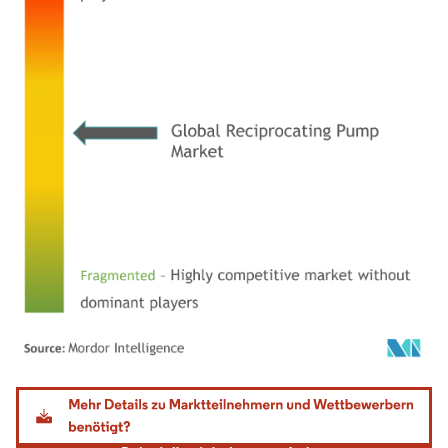
Bild © Mordor Intelligence. Wiederverwendung erfordert Namensnennung gemäß