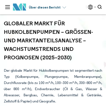
Über diesen Bericht
GLOBALER MARKT FÜR
HUBKOLBENPUMPEN – GRÖSSEN- U
ND MARKTANTEILSANALYSE – W
ACHSTUMSTRENDS UND P
ROGNOSEN (2025–2030)
Der globale Markt für Hubkolbenpumpen ist segmentiert nach
Typ (Kolbenpumpe, Plungerpumpe, Membranpumpe),
Durchflussrate (bis zu 100 m³/h, 100–300 m³/h, 300–800 m³/h,
über 800 m³/h), Endverbraucher (Öl & Gas, Wasser &
Abwasser, Bergbau, Chemie, Lebensmittel & Getränke,
Zellstoff & Papier) und Geografie.