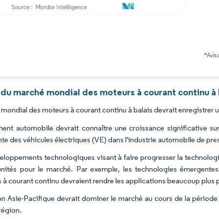
Image © Mordor Intelligence. La réutilisation nécessite une attribution sous CC BY 4.0
*Avis 
 du marché mondial des moteurs à courant continu à b
mondial des moteurs à courant continu à balais devrait enregistrer 
ent automobile devrait connaître une croissance significative sur
nte des véhicules électriques (VE) dans l'industrie automobile de pre
eloppements technologiques visant à faire progresser la technolog
nités pour le marché. Par exemple, les technologies émergentes
 à courant continu devraient rendre les applications beaucoup plus
on Asie-Pacifique devrait dominer le marché au cours de la période 
région.