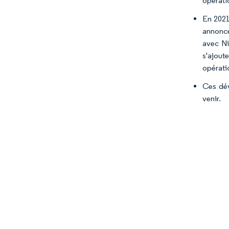
opératio
En 2021
annoncé
avec Ni
s'ajoute
opératio
Ces dév
venir.