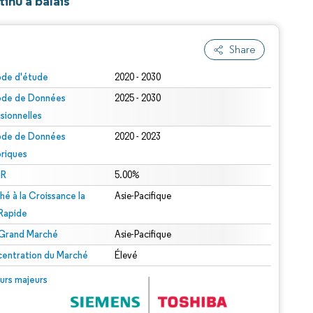
inu à balais
Share
ode d'étude
2020 - 2030
ode de Données
2025 - 2030
isionnelles
ode de Données
2020 - 2023
oriques
R
5.00%
hé à la Croissance la
Asie-Pacifique
 Rapide
 Grand Marché
Asie-Pacifique
entration du Marché
Élevé
urs majeurs