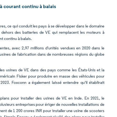
 courant continu à balais
es, ce qui conduit les pays à se développer dans le domaine
 en dehors des batteries de VE qui remplacent les moteurs à
t continu à balais.
entes, avec 2,97 millions d'unités vendues en 2020 dans le
usines de fabrication dans de nombreuses régions du globe
des usines de VE dans des pays comme les États-Unis et la
 américain Fisker pour produire en masse des véhicules pour
 2023. Foxconn a également laissé entendre qu'il établirait
 plans pour installer des usines de VE en Inde. En 2021, le
sieurs entreprises pour ériger de nouvelles installations de
ent de 1 200 crores INR pour installer une usine de scooters
nir, Simple Energy a également révélé des plans pour installer