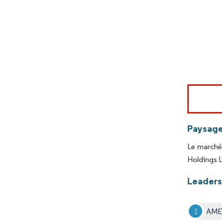
Image © Mord
Paysage
Le marché 
Holdings L
Leaders 
AMET