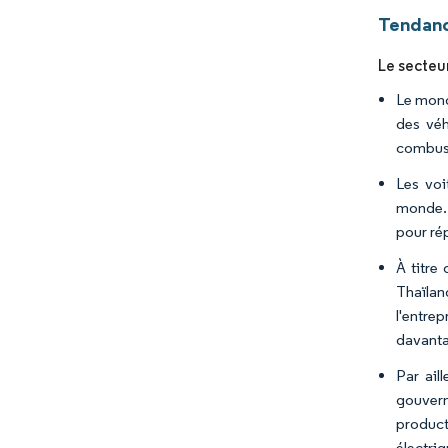
Tendanc
Le secteu
Le mond
des véh
combust
Les voi
monde. 
pour ré
À titre
Thaïlan
l'entre
davanta
Par ail
gouvern
product
électri