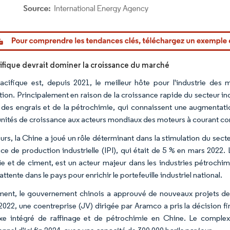
or Intelligence. La réutilisation nécessite une attribution sous CC BY 4.0.
cifique devrait dominer la croissance du marché
Pacifique est, depuis 2021, le meilleur hôte pour l'industrie des
ion. Principalement en raison de la croissance rapide du secteur in
 des engrais et de la pétrochimie, qui connaissent une augmentatio
nités de croissance aux acteurs mondiaux des moteurs à courant con
leurs, la Chine a joué un rôle déterminant dans la stimulation du sec
dice de production industrielle (IPI), qui était de 5 % en mars 2022
ie et de ciment, est un acteur majeur dans les industries pétrochim
attente dans le pays pour enrichir le portefeuille industriel national.
nt, le gouvernement chinois a approuvé de nouveaux projets de raf
 2022, une coentreprise (JV) dirigée par Aramco a pris la décision 
e intégré de raffinage et de pétrochimie en Chine. Le complexe d