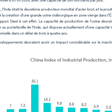
nnel d'ici fin 2024, avec une capacité de 300 000 barils par jour.
, l'Inde était le deuxième producteur mondial d'acier brut, et la pro
 la création d'une grande usine sidérurgique en zone vierge dans l'É
ppon Steel à cet effet. La capacité de production de l'usine devrai
r au portefeuille de l'Inde, qui dispose actuellement d'une capacité i
nnelle dans un délai de trois à quatre ans.
eloppements devraient avoir un impact considérable sur le marché