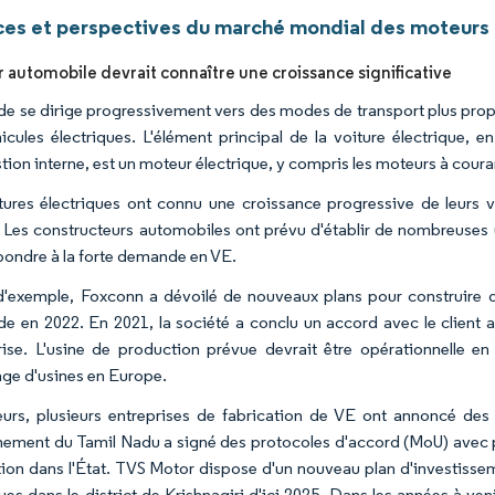
es et perspectives du marché mondial des moteurs à
r automobile devrait connaître une croissance significative
e se dirige progressivement vers des modes de transport plus propr
icules électriques. L'élément principal de la voiture électrique,
ion interne, est un moteur électrique, y compris les moteurs à couran
tures électriques ont connu une croissance progressive de leurs v
Les constructeurs automobiles ont prévu d'établir de nombreuses 
pondre à la forte demande en VE.
 d'exemple, Foxconn a dévoilé de nouveaux plans pour construire 
de en 2022. En 2021, la société a conclu un accord avec le client
prise. L'usine de production prévue devrait être opérationnelle en
ge d'usines en Europe.
leurs, plusieurs entreprises de fabrication de VE ont annoncé des
ement du Tamil Nadu a signé des protocoles d'accord (MoU) avec plu
ion dans l'État. TVS Motor dispose d'un nouveau plan d'investissem
ques dans le district de Krishnagiri d'ici 2025. Dans les années à ve