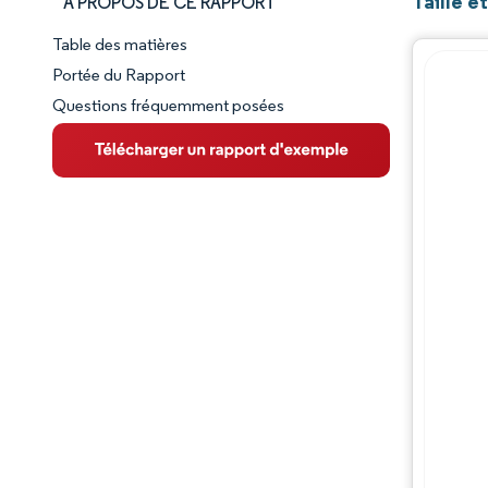
Taille e
À PROPOS DE CE RAPPORT
Table des matières
Aperçu du marché
Portée du Rapport
Questions fréquemment posées
VUE D’ENSEMBLE DU MARCHÉ
Principales tendances du marché
Paysage concurrentiel
Évolutions de l'industrie