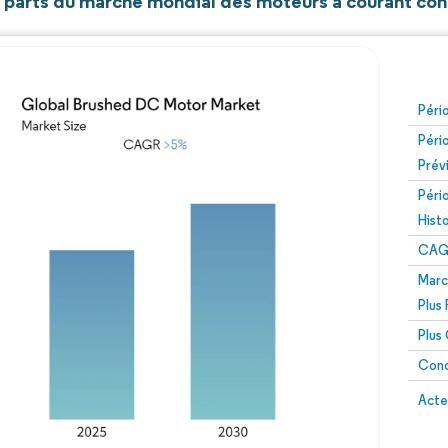
t parts du marché mondial des moteurs à courant cont
Péri
Péri
Prév
Péri
Hist
CAG
Marc
Plus
Plus
Conc
Acte