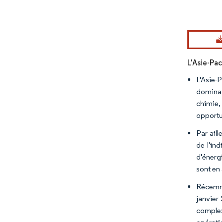
Image © Mord
L'Asie-Pa
L'Asie-
dominat
chimie,
opportu
Par ail
de l'in
d'énerg
sont en 
Récemme
janvier
complex