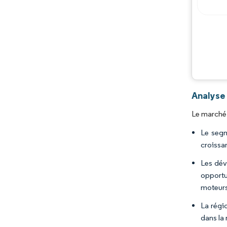
Analyse
Le marché 
Le segm
croissa
Les dév
opportu
moteurs
La régi
dans la 