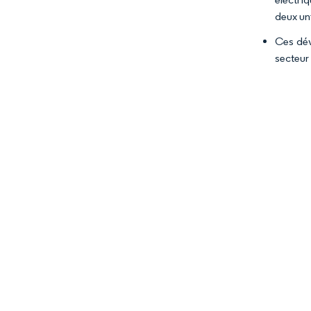
deux uni
Ces dév
secteur