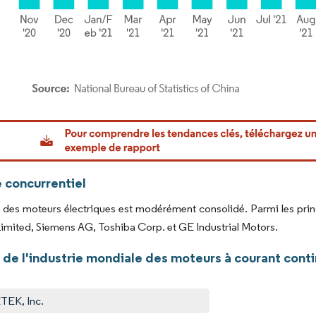
or Intelligence. La réutilisation nécessite une attribution sous CC BY 4.0.
 concurrentiel
des moteurs électriques est modérément consolidé. Parmi les princ
imited, Siemens AG, Toshiba Corp. et GE Industrial Motors.
de l'industrie mondiale des moteurs à courant contin
EK, Inc.