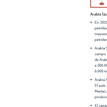
Arabia Sa
En 2021
petróle
mayores
petróle
Arabia 
campo B
de Arab
a 500.0
6.000 m
Arabia 
El país
Marjan,
producc
El camp