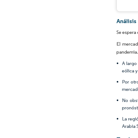
Análisi
Se espera 
El mercad
pandemia
A largo
eólica 
Por otr
mercad
No obst
pronóst
La regi
Arabia 