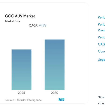
Perí
Perí
Pron
Perí
CAG
Conc
Juga
*Nota
espec