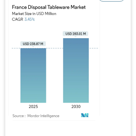
Image © Mordor Intelligence. La réutilisation nécessite une attribution sous CC BY