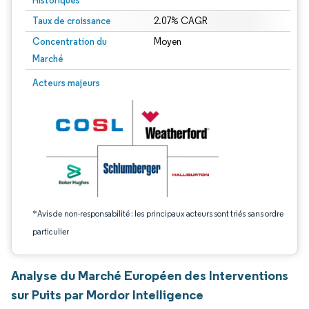
Historiques
Taux de croissance
2.07% CAGR
Concentration du
Moyen
Marché
Image © Mordor Intelligence. La réutilisation nécessite une attribution sous CC 
Acteurs majeurs
*Avis de non-responsabilité : les principaux acteurs sont triés sans ordre
particulier
Analyse du Marché Européen des Interventions
sur Puits par Mordor Intelligence