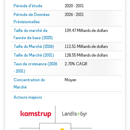
Période d'étude
2020 - 2031
Période de Données
2026 - 2031
Prévisionnelles
Taille du marché de
109.47 Milliards de dollars
l'année de base (2025)
Taille du Marché (2026)
112.51 Milliards de dollars
Taille du Marché (2031)
128.55 Milliards de dollars
Taux de croissance (2026
2.70% CAGR
- 2031)
Concentration du
Moyen
Marché
Image © Mordor Intelligence. La réutilisation nécessite une attribution sous CC 
Acteurs majeurs