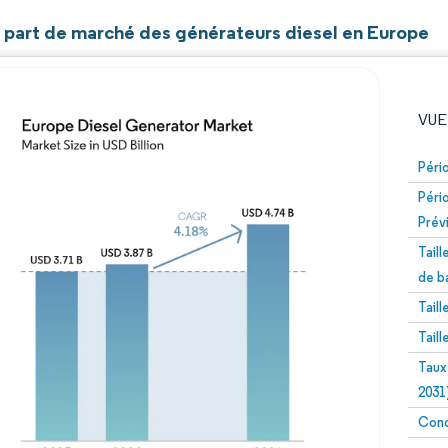
et part de marché des générateurs diesel en Europe
VUE
Péri
Péri
Prév
Tail
de b
Tail
Image © Mordor Intelligence. La réutilisation nécessite un
Tail
Taux
2031
Conc