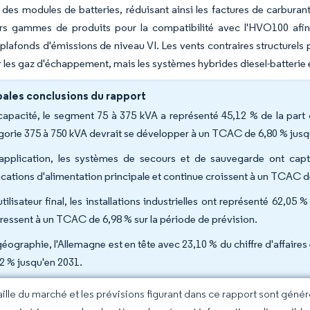
 des modules de batteries, réduisant ainsi les factures de carburant
urs gammes de produits pour la compatibilité avec l'HVO100 afin
plafonds d'émissions de niveau VI. Les vents contraires structurels
ur les gaz d'échappement, mais les systèmes hybrides diesel-batterie 
pales conclusions du rapport
capacité, le segment 75 à 375 kVA a représenté 45,12 % de la part
gorie 375 à 750 kVA devrait se développer à un TCAC de 6,80 % jusq
application, les systèmes de secours et de sauvegarde ont capté
ications d'alimentation principale et continue croissent à un TCAC d
utilisateur final, les installations industrielles ont représenté 62
ressent à un TCAC de 6,98 % sur la période de prévision.
géographie, l'Allemagne est en tête avec 23,10 % du chiffre d'affaires
32 % jusqu'en 2031.
taille du marché et les prévisions figurant dans ce rapport sont géné