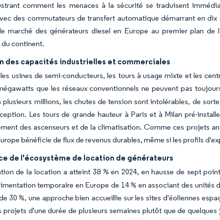
llustrant comment les menaces à la sécurité se traduisent immé
vec des commutateurs de transfert automatique démarrant en dix s
 le marché des générateurs diesel en Europe au premier plan de l
 du continent.
n des capacités industrielles et commerciales
les usines de semi-conducteurs, les tours à usage mixte et les cen
mégawatts que les réseaux conventionnels ne peuvent pas toujours
à plusieurs millions, les chutes de tension sont intolérables, de so
ception. Les tours de grande hauteur à Paris et à Milan pré-insta
ement des ascenseurs et de la climatisation. Comme ces projets a
Europe bénéficie de flux de revenus durables, même si les profils d'exp
ce de l'écosystème de location de générateurs
tion de la location a atteint 38 % en 2024, en hausse de sept poi
limentation temporaire en Europe de 14 % en associant des unités d
de 30 %, une approche bien accueillie sur les sites d'éoliennes esp
s projets d'une durée de plusieurs semaines plutôt que de quelques 