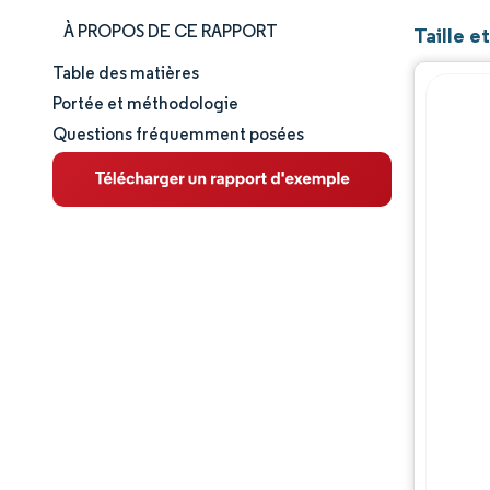
À PROPOS DE CE RAPPORT
Taille 
Table des matières
Taille et part de marché
Portée et méthodologie
Questions fréquemment posées
Analyse du marché
Tendances et perspectives
Analyse des segments
Analyse géographique
Paysage réglementaire
Paysage concurrentiel
Acteurs majeurs