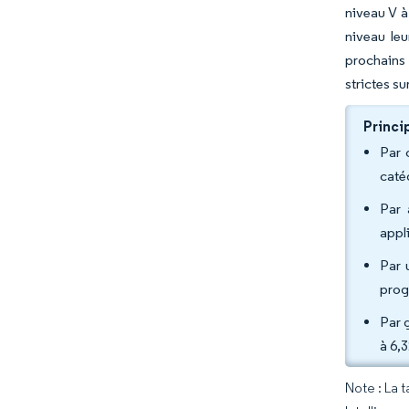
niveau V à
niveau le
prochains 
strictes s
Princi
Par 
caté
Par 
appl
Par 
prog
Par 
à 6,
Note : La 