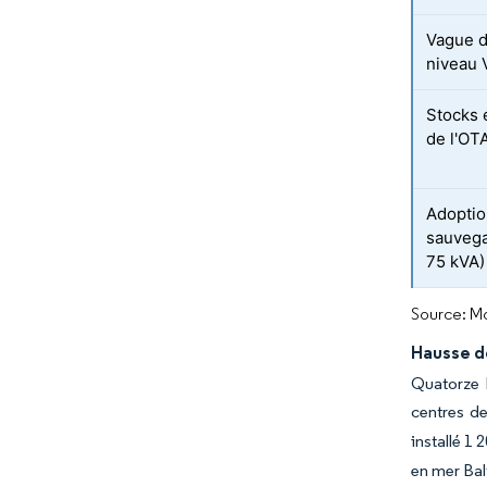
Vague d
niveau 
Stocks 
de l'OT
Adoptio
sauvega
75 kVA)
Source: Mo
Hausse d
Quatorze É
centres d
installé 1
en mer Bal