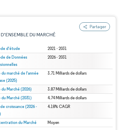
Partager
 D’ENSEMBLE DU MARCHÉ
ode d'étude
2021 - 2031
ode de Données
2026 - 2031
isionnelles
le du marché de l'année
3.71 Milliards de dollars
ase (2025)
le du Marché (2026)
3.87 Milliards de dollars
e attribution sous CC BY 4.0.
le du Marché (2031)
4.74 Milliards de dollars
 de croissance (2026 -
4.18% CAGR
)
entration du Marché
Moyen