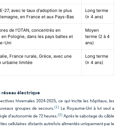
E-27, avec le taux d'adoption le plus
Long terme
llemagne, en France et aux Pays-Bas
(≥ 4 ans)
res de l'OTAN, concentrés en
Moyen
 en Pologne, dans les pays baltes et
terme (2 à 4
e-Uni
ans)
alie, France rurale, Grèce, avec une
Long terme
n urbaine limitée
(≥ 4 ans)
 réseau électrique
tives hivernales 2024-2025, ce qui incite les hôpitaux, les
(1)
ouveaux groupes de secours.
Le Royaume-Uni à lui seul a
(2)
 règle d'autonomie de 72 heures.
Après le sabotage du câble
tes cellulaires distants autrefois alimentés uniquement par le