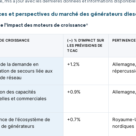
ce, mis à jour avec les dernières données et informations disponible
es et perspectives du marché des générateurs dies
de l'impact des moteurs de croissance
*
DE CROISSANCE
(~) % D'IMPACT SUR
PERTINENCE
LES PRÉVISIONS DE
TCAC
de la demande en
+1.2%
Allemagne,
ation de secours liée aux
répercussi
de réseau
on des capacités
+0.9%
Allemagne,
ielles et commerciales
nce de l'écosystème de
+0.7%
Royaume-Un
n de générateurs
nordiques