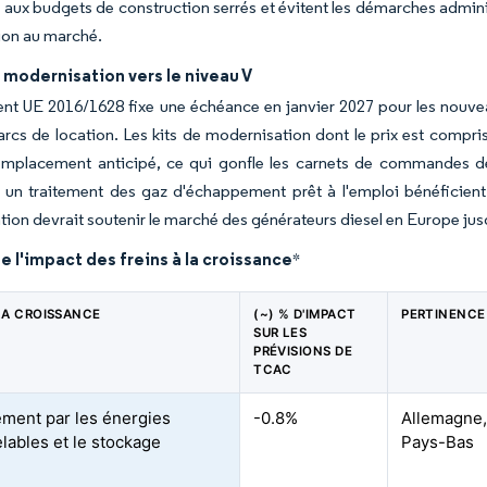
 aux budgets de construction serrés et évitent les démarches adminis
tion au marché.
modernisation vers le niveau V
ent UE 2016/1628 fixe une échéance en janvier 2027 pour les nouv
arcs de location. Les kits de modernisation dont le prix est compris
emplacement anticipé, ce qui gonfle les carnets de commandes de
 un traitement des gaz d'échappement prêt à l'emploi bénéficient
ion devrait soutenir le marché des générateurs diesel en Europe jusqu
e l'impact des freins à la croissance
*
 LA CROISSANCE
(~) % D'IMPACT
PERTINENCE
SUR LES
PRÉVISIONS DE
TCAC
ment par les énergies
-0.8%
Allemagne
lables et le stockage
Pays-Bas