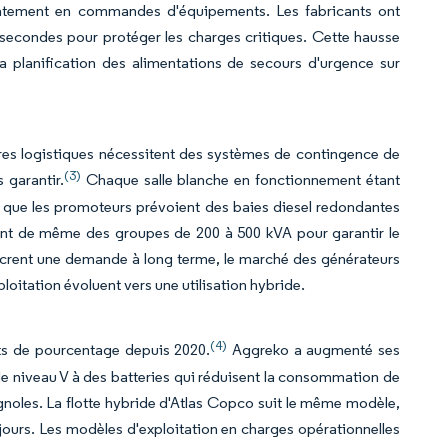
diatement en commandes d'équipements. Les fabricants ont
econdes pour protéger les charges critiques. Cette hausse
a planification des alimentations de secours d'urgence sur
tres logistiques nécessitent des systèmes de contingence de
(3)
 garantir.
Chaque salle blanche en fonctionnement étant
rte que les promoteurs prévoient des baies diesel redondantes
llent de même des groupes de 200 à 500 kVA pour garantir le
ncrent une demande à long terme, le marché des générateurs
loitation évoluent vers une utilisation hybride.
(4)
nts de pourcentage depuis 2020.
Aggreko a augmenté ses
e niveau V à des batteries qui réduisent la consommation de
agnoles. La flotte hybride d'Atlas Copco suit le même modèle,
jours. Les modèles d'exploitation en charges opérationnelles