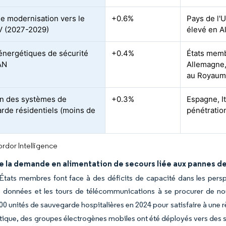
e modernisation vers le
+0.6%
Pays de l'U
V (2027-2029)
élevé en A
énergétiques de sécurité
+0.4%
États memb
AN
Allemagne,
au Royaum
n des systèmes de
+0.3%
Espagne, It
rde résidentiels (moins de
pénétratio
rdor Intelligence
e la demande en alimentation de secours liée aux pannes de
tats membres font face à des déficits de capacité dans les perspec
e données et les tours de télécommunications à se procurer de n
 200 unités de sauvegarde hospitalières en 2024 pour satisfaire à une
tique, des groupes électrogènes mobiles ont été déployés vers des si