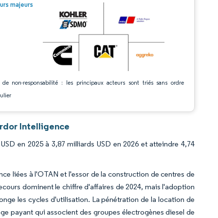
© Mordor Intelligence. La réutilisation nécessite une attribution sous CC BY 4.0.
urs majeurs
 de non-responsabilité : les principaux acteurs sont triés sans ordre
ulier
rdor Intelligence
 USD en 2025 à 3,87 milliards USD en 2026 et atteindre 4,74
ience liées à l'OTAN et l'essor de la construction de centres de
cours dominent le chiffre d'affaires de 2024, mais l'adoption
nge les cycles d'utilisation. La pénétration de la location de
sage payant qui associent des groupes électrogènes diesel de