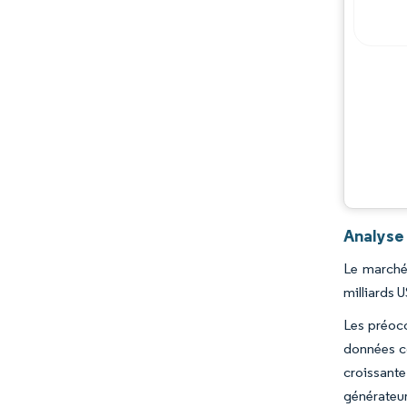
Opportunités et perspectives
Évolutions de l'industrie
Analyse
Le marché 
milliards 
Les préoccu
données co
croissante
générateur