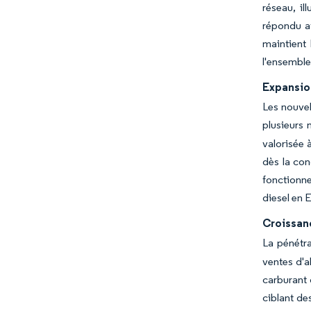
réseau, i
répondu a
maintient
l'ensemble
Expansio
Les nouvel
plusieurs 
valorisée 
dès la con
fonctionn
diesel en 
Croissan
La pénétra
ventes d'a
carburant 
ciblant de