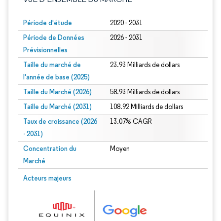
Période d'étude
2020 - 2031
Période de Données
2026 - 2031
Prévisionnelles
Taille du marché de
23.93 Milliards de dollars
l'année de base (2025)
Taille du Marché (2026)
58.93 Milliards de dollars
Taille du Marché (2031)
108.92 Milliards de dollars
Taux de croissance (2026
13.07% CAGR
- 2031)
Concentration du
Moyen
Marché
Image © Mordor Intelligence. La réutilisation nécessite une attribution sous CC 
Acteurs majeurs