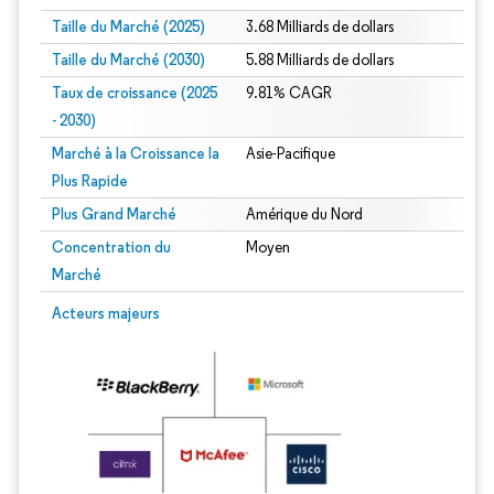
Taille du Marché (2025)
3.68 Milliards de dollars
Taille du Marché (2030)
5.88 Milliards de dollars
Taux de croissance (2025
9.81% CAGR
- 2030)
Marché à la Croissance la
Asie-Pacifique
Plus Rapide
Plus Grand Marché
Amérique du Nord
Concentration du
Moyen
Marché
Image © Mordor Intelligence. La réutilisation nécessite une attribution sous CC 
Acteurs majeurs