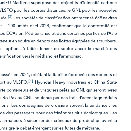
FuelEU Maritime superpose des objectifs d'intensité carbone
 VLSFO pour les courtes distances, le GNL pour les nouvelles
[3]
 vie.
Les sociétés de classification ont recensé 638 navires
 1 200 unités d'ici 2028, confirmant que la conformité est
es ECAs en Méditerranée et dans certaines parties de l'Asie
 teneur en soufre en dehors des flottes équipées de scrubbers.
es options à faible teneur en soufre ancre le marché des
rsification vers le méthanol et l'ammoniac.
passés en 2024, reflétant la fiabilité éprouvée des moteurs et
[4]
port au VLSFO.
Hyundai Heavy Industries et China State
-conteneurs et de vraquiers prêts au GNL qui seront livrés
tés Ro-Pax au GNL, soutenus par des frais d'accostage réduits
ons. Les compagnies de croisière suivent la tendance ; les
e des passagers pour des itinéraires plus écologiques. Les
es armateurs à sécuriser des créneaux de production avant la
L malgré le débat émergent sur les fuites de méthane.