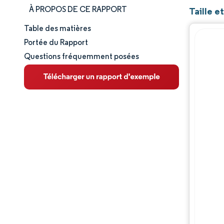
À PROPOS DE CE RAPPORT
Taille 
Table des matières
Taille et part de marché
Portée du Rapport
Questions fréquemment posées
Analyse du marché
Tendances et perspectives
Analyse des segments
Analyse géographique
Paysage concurrentiel
Acteurs majeurs
Évolutions de l'industrie