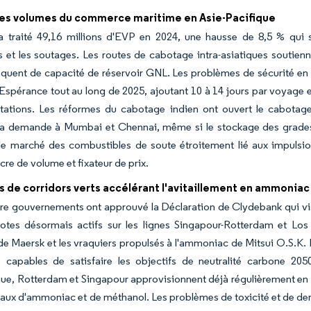
es volumes du commerce maritime en Asie-Pacifique
a traité 49,16 millions d'EVP en 2024, une hausse de 8,5 % qui s
 et les soutages. Les routes de cabotage intra-asiatiques soutienn
quent de capacité de réservoir GNL. Les problèmes de sécurité en 
spérance tout au long de 2025, ajoutant 10 à 14 jours par voyage
otations. Les réformes du cabotage indien ont ouvert le cabotage
la demande à Mumbai et Chennai, même si le stockage des grades à f
le marché des combustibles de soute étroitement lié aux impulsion
e de volume et fixateur de prix.
es de corridors verts accélérant l'avitaillement en ammonia
re gouvernements ont approuvé la Déclaration de Clydebank qui vis
ilotes désormais actifs sur les lignes Singapour-Rotterdam et L
e Maersk et les vraquiers propulsés à l'ammoniac de Mitsui O.S.K.
s capables de satisfaire les objectifs de neutralité carbone 2
, Rotterdam et Singapour approvisionnent déjà régulièrement en mét
aux d'ammoniac et de méthanol. Les problèmes de toxicité et de den