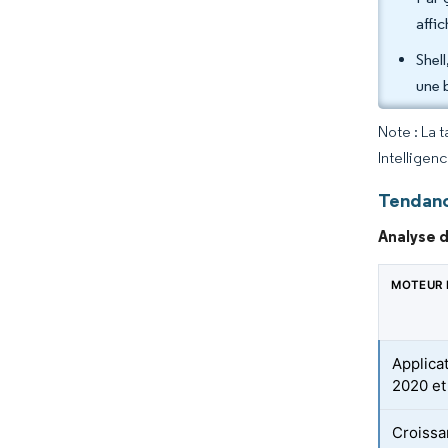
affi
Shel
une 
Note : La 
Intelligen
Tendanc
Analyse d
MOTEUR 
Applica
2020 et
Croissa