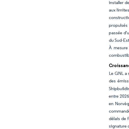
installer 
aux limite
constructi
propulsés
passée d'u
du Sud-Est
À mesure 
combustibl
Croissan
Le GNL a s
des émiss
Shipbuildi
entre 2026
en Norvèg
commandes
délais de 
signature 