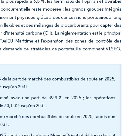
 la plus rapide à 3,5 %, les terminaux de Fujairah et d'Arabie
é concurrentielle reste modérée : les grands groupes intégrés
sionnement physique grâce à des concessions portuaires à long
son flexibles et des mélanges de biocarburants pour capter des
r d'intensité carbone (CII). La réglementation est le principal
FuelEU Maritime et l'expansion des zones de contrôle des
 la demande de stratégies de portefeuille combinant VLSFO,
4 % de la part de marché des combustibles de soute en 2025,
 jusqu'en 2031.
ominé avec une part de 39,9 % en 2025 ; les opérations
e 30,1 % jusqu'en 2031.
le du marché des combustibles de soute en 2025, tandis que
2031.
25, tandis que la région Moyen-Orient et Afrique devrait