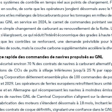
des systèmes de contrôle en temps réel aux points de chargement. 
s en soufre, de sorte que les opérateurs jonglent désormais avec le
ons et les mélanges de biocarburants pour les tonnages en milieu de
 au GNL en service en 2024, le carnet de commandes pointant vers
n simple changement de carburant au renouvellement de la flotte. L
 s'élargissent, ce qui réduit l'intérêt économique des grades à haute
que les contrôles se renforcent, une demande prévisible pour l
es de soute, mais la couche carbone supplémentaire accélère la dive
ce rapide des commandes de navires propulsés au GNL
écurisé environ 70 % des contrats de navires à carburant alternatif 
ions de CO₂ de puits à sillage inférieures jusqu'à 25 % par rap
ng Corporation détiennent ensemble plus de 100 commandes de porte
 et 2029. Les opérateurs de ferries européens retrofittent leurs uni
e et en Allemagne qui récompensent les navires à moindres émissi
 de navires GNL de Carnival Corporation s'alignent sur la demand
fabrication des moteurs s'étendent désormais à 18 mois, incitant l
des contrats de coque définitifs, signalant une confiance dans le GN