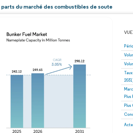
et parts du marché des combustibles de soute
VUE
Péri
Volu
Volu
Taux
2031
Marc
Image © Mordor Intelligence. La réutilisation nécessite un
Plus
Plus
Conc
Image 
Acte