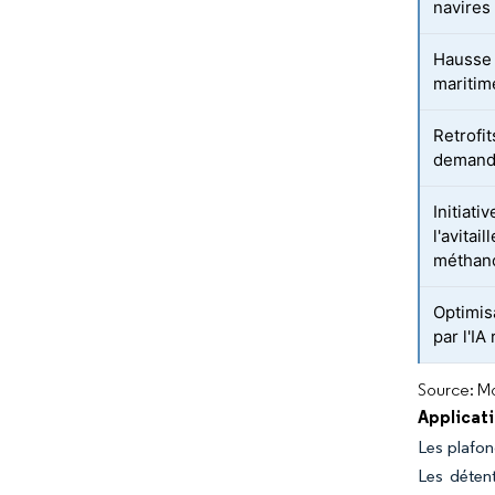
navires
Hausse
maritim
Retrofi
demand
Initiati
l'avita
méthan
Optimis
par l'IA
Source: Mo
Applicat
Les plafon
Les déten