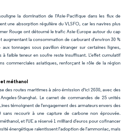
ouligne la domination de l'Asie-Pacifique dans les flux de
ent une absorption régulière du VLSFO, car les navires plus
mer Rouge ont détourné le trafic Asie-Europe autour du cap
 et augmentant la consommation de carburant d'environ 30 %
 aux tonnages sous pavillon étranger sur certaines lignes,
aible teneur en soufre reste insuffisant. L'effet cumulatif
s commerciales asiatiques, renforçant le rôle de la région
c et méthanol
e des routes maritimes à zéro émission d'ici 2030, avec des
os Angeles-Shanghai. Le carnet de commandes de 25 unités
 Lines témoignent de l'engagement des armateurs envers des
050 sans recourir à une capture de carbone non éprouvée.
hanol, et l'UE a réservé 1 milliard d'euros pour cofinancer
sité énergétique ralentissent l'adoption de l'ammoniac, mais