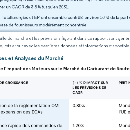
cher un CAGR de 3,5 % jusqu'en 2031.
l, TotalEnergies et BP ont ensemble contrôlé environ 50 % de la par
base de fournisseurs modérément concentrée.
taille du marché et les prévisions figurant dans ce rapport sont géné
ce, mis à jour avec les dernières données et informations disponible
es et Analyses du Marché
e l'Impact des Moteurs sur le Marché du Carburant de Soute
DE CROISSANCE
(~) % D'IMPACT SUR
PERTI
LES PRÉVISIONS DE
CAGR
tion de la réglementation OMI
0.80%
Mondi
 expansion des ECAs
l'UE 
nce rapide des commandes de
1.20%
Mondi