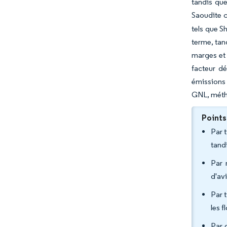
tandis que
Saoudite c
tels que S
terme, tan
marges et 
facteur d
émissions 
GNL, méth
Points
Par 
tand
Par 
d'av
Par 
les 
Par 