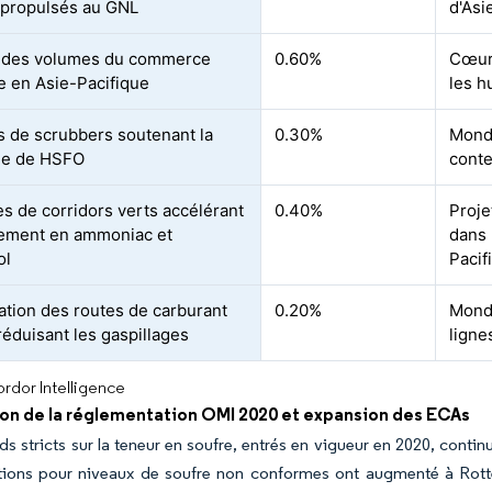
 propulsés au GNL
d'Asi
 des volumes du commerce
0.60%
Cœur
e en Asie-Pacifique
les h
ts de scrubbers soutenant la
0.30%
Mondi
e de HSFO
conte
ves de corridors verts accélérant
0.40%
Proje
illement en ammoniac et
dans 
ol
Pacif
ation des routes de carburant
0.20%
Mondi
 réduisant les gaspillages
ligne
rdor Intelligence
ion de la réglementation OMI 2020 et expansion des ECAs
ds stricts sur la teneur en soufre, entrés en vigueur en 2020, conti
tions pour niveaux de soufre non conformes ont augmenté à Rotte