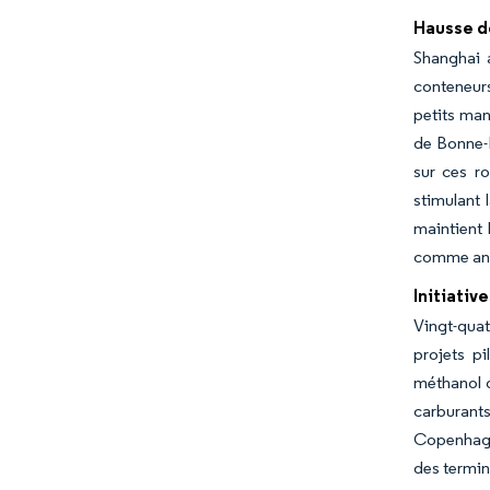
Hausse d
Shanghai 
conteneurs
petits man
de Bonne-E
sur ces r
stimulant 
maintient 
comme ancr
Initiativ
Vingt-quat
projets p
méthanol d
carburant
Copenhague
des termin