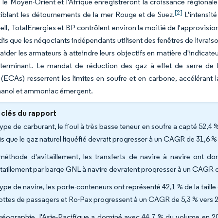
 le Moyen-Orient et l'Afrique enregistreront la croissance régionale
[2]
iblant les détournements de la mer Rouge et de Suez.
L'intensit
hell, TotalEnergies et BP contrôlent environ la moitié de l'approvi
dis que les négociants indépendants utilisent des fenêtres de livrai
aider les armateurs à atteindre leurs objectifs en matière d'indicateu
éterminant. Le mandat de réduction des gaz à effet de serre de 
(ECAs) resserrent les limites en soufre et en carbone, accélérant
anol et ammoniac émergent.
 clés du rapport
type de carburant, le fioul à très basse teneur en soufre a capté 52,
is que le gaz naturel liquéfié devrait progresser à un CAGR de 31,6 %
méthode d'avitaillement, les transferts de navire à navire ont d
itaillement par barge GNL à navire devraient progresser à un CAGR d
type de navire, les porte-conteneurs ont représenté 42,1 % de la tail
flottes de passagers et Ro-Pax progressent à un CAGR de 5,3 % vers 
géographie, l'Asie-Pacifique a dominé avec 44,7 % du volume en 20