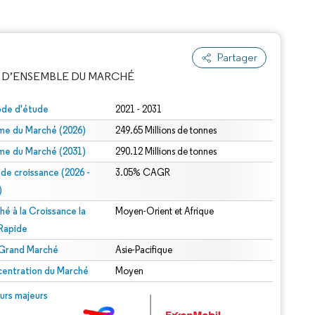
Partager
 D’ENSEMBLE DU MARCHÉ
ode d'étude
2021 - 2031
me du Marché (2026)
249.65 Millions de tonnes
me du Marché (2031)
290.12 Millions de tonnes
 de croissance (2026 -
3.05% CAGR
)
hé à la Croissance la
Moyen-Orient et Afrique
e attribution sous CC BY 4.0.
 Rapide
 Grand Marché
Asie-Pacifique
entration du Marché
Moyen
© Mordor Intelligence. La réutilisation nécessite une attribution sous CC BY 4.0.
urs majeurs