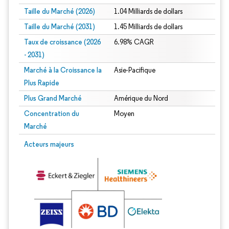
Taille du Marché (2026)
1.04 Milliards de dollars
Taille du Marché (2031)
1.45 Milliards de dollars
Taux de croissance (2026
6.98% CAGR
- 2031)
Marché à la Croissance la
Asie-Pacifique
Plus Rapide
Plus Grand Marché
Amérique du Nord
Concentration du
Moyen
Marché
Image © Mordor Intelligence. La réutilisation nécessite une attribution sous CC 
Acteurs majeurs