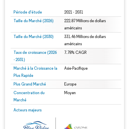
Période d'étude
2021 - 2031
Taille du Marché (2026)
222.87 Millions de dollars
américains
Taille du Marché (2030)
331.46 Millions de dollars
américains
Taux de croissance (2026
7.78% CAGR
- 2031)
Marché à la Croissance la
Asie-Pacifique
Plus Rapide
Plus Grand Marché
Europe
Concentration du
Moyen
Marché
Image © Mordor Intelligence. La réutilisation nécessite une attribution sous CC 
Acteurs majeurs