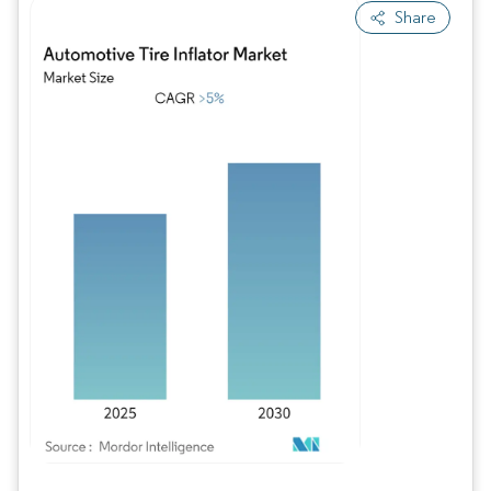
Share
Image © Mordor Intelligence. La réutilisation nécessite une attribution sous CC BY