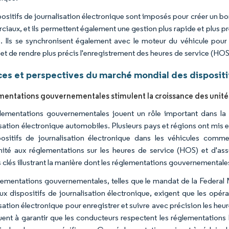
positifs de journalisation électronique sont imposés pour créer un b
iaux, et ils permettent également une gestion plus rapide et plus pré
 Ils se synchronisent également avec le moteur du véhicule pour
r et de rendre plus précis l'enregistrement des heures de service (HOS
es et perspectives du marché mondial des dispositif
mentations gouvernementales stimulent la croissance des unit
lementations gouvernementales jouent un rôle important dans la 
isation électronique automobiles. Plusieurs pays et régions ont mis e
ositifs de journalisation électronique dans les véhicules commerc
ité aux réglementations sur les heures de service (HOS) et d'ass
 clés illustrant la manière dont les réglementations gouvernementales
lementations gouvernementales, telles que le mandat de la Federal
 aux dispositifs de journalisation électronique, exigent que les opé
sation électronique pour enregistrer et suivre avec précision les heu
uent à garantir que les conducteurs respectent les réglementation