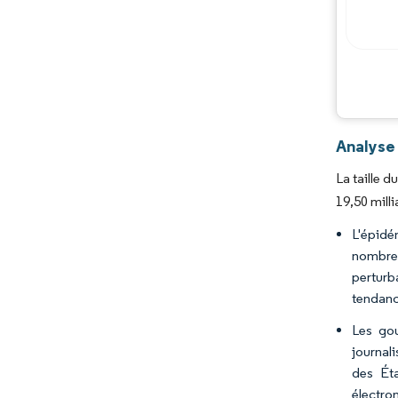
Analyse 
La taille 
19,50 mill
L'épidé
nombreu
perturb
tendanc
Les gou
journal
des Éta
électro