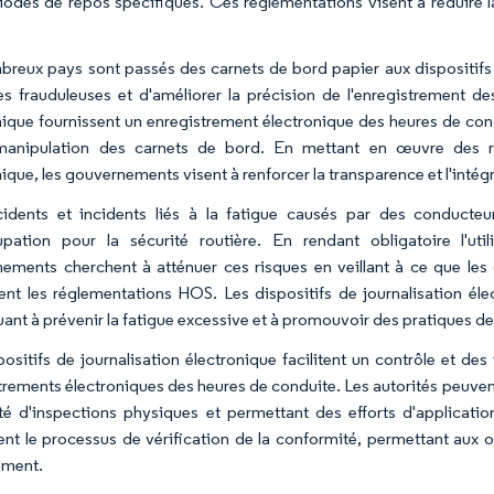
iodes de repos spécifiques. Ces réglementations visent à réduire la
.
reux pays sont passés des carnets de bord papier aux dispositifs
es frauduleuses et d'améliorer la précision de l'enregistrement de
nique fournissent un enregistrement électronique des heures de condui
anipulation des carnets de bord. En mettant en œuvre des régl
ique, les gouvernements visent à renforcer la transparence et l'intég
idents et incidents liés à la fatigue causés par des conducteu
pation pour la sécurité routière. En rendant obligatoire l'utili
ements cherchent à atténuer ces risques en veillant à ce que le
ent les réglementations HOS. Les dispositifs de journalisation élec
uant à prévenir la fatigue excessive et à promouvoir des pratiques de
positifs de journalisation électronique facilitent un contrôle et des
trements électroniques des heures de conduite. Les autorités peuvent
té d'inspections physiques et permettant des efforts d'application
ient le processus de vérification de la conformité, permettant aux 
ement.