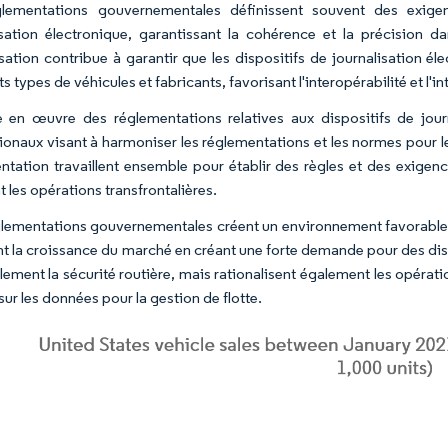
glementations gouvernementales définissent souvent des exige
isation électronique, garantissant la cohérence et la précision 
sation contribue à garantir que les dispositifs de journalisation é
ts types de véhicules et fabricants, favorisant l'interopérabilité et l'
 en œuvre des réglementations relatives aux dispositifs de journa
tionaux visant à harmoniser les réglementations et les normes pour
ntation travaillent ensemble pour établir des règles et des exigen
nt les opérations transfrontalières.
lementations gouvernementales créent un environnement favorable à 
nt la croissance du marché en créant une forte demande pour des dis
lement la sécurité routière, mais rationalisent également les opérati
ur les données pour la gestion de flotte.