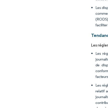
Les dis
commerc
(RODS).
facilite
Tendanc
Les régle
Les rég
journal
de disp
conform
facteurs
Les rég
relatif
journali
contrib