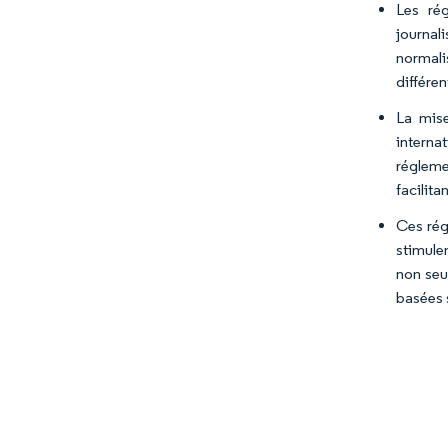
Les ré
journal
normali
différen
La mise
interna
régleme
facilita
Ces rég
stimule
non seu
basées s