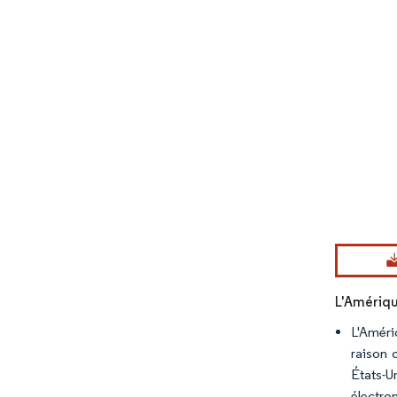
Image © Mord
L'Amériqu
L'Améri
raison 
États-U
électro