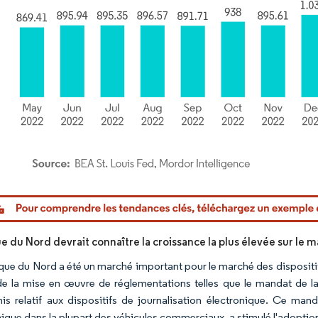
or Intelligence. La réutilisation nécessite une attribution sous CC BY 4.0.
e du Nord devrait connaître la croissance la plus élevée sur le 
que du Nord a été un marché important pour le marché des dispositi
de la mise en œuvre de réglementations telles que le mandat de l
nis relatif aux dispositifs de journalisation électronique. Ce mandat
nique dans la plupart des véhicules commerciaux, a stimulé l'adoption