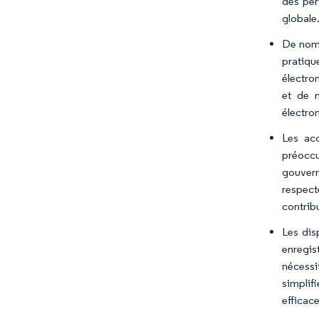
des pér
globale
De nomb
pratiqu
électro
et de m
électron
Les acc
préoccu
gouvern
respect
contrib
Les dis
enregis
nécessi
simplif
efficac