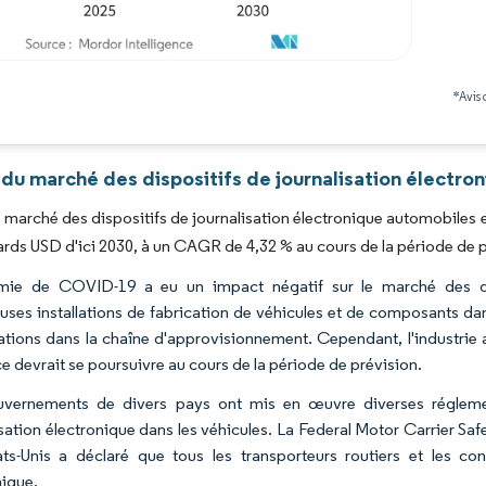
Image © Mordor Intelligence. La réutilisation nécessite une attribution sous CC BY 4.0
*Avis 
du marché des dispositifs de journalisation électro
du marché des dispositifs de journalisation électronique automobiles e
iards USD d'ici 2030, à un CAGR de 4,32 % au cours de la période de 
mie de COVID-19 a eu un impact négatif sur le marché des dis
ses installations de fabrication de véhicules et de composants da
ations dans la chaîne d'approvisionnement. Cependant, l'industrie
e devrait se poursuivre au cours de la période de prévision.
vernements de divers pays ont mis en œuvre diverses réglementa
isation électronique dans les véhicules. La Federal Motor Carrier 
ts-Unis a déclaré que tous les transporteurs routiers et les cond
nique.