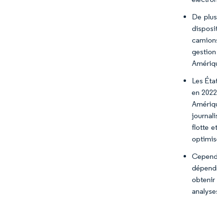
De plus
disposi
camions
gestion
Amériqu
Les Éta
en 2022
Amériqu
journal
flotte 
optimis
Cependa
dépendr
obtenir
analyse