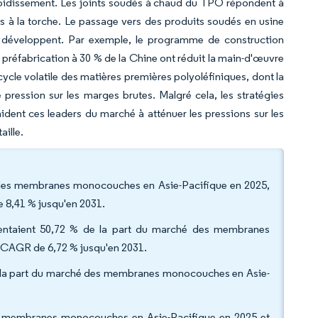
froidissement. Les joints soudés à chaud du TPO répondent à
s à la torche. Le passage vers des produits soudés en usine
 développent. Par exemple, le programme de construction
réfabrication à 30 % de la Chine ont réduit la main-d'œuvre
cycle volatile des matières premières polyoléfiniques, dont la
pression sur les marges brutes. Malgré cela, les stratégies
aident ces leaders du marché à atténuer les pressions sur les
aille.
é des membranes monocouches en Asie-Pacifique en 2025,
e 8,41 % jusqu'en 2031.
résentaient 50,72 % de la part du marché des membranes
n CAGR de 6,72 % jusqu'en 2031.
de la part du marché des membranes monocouches en Asie-
es membranes monocouches en Asie-Pacifique en 2025 et