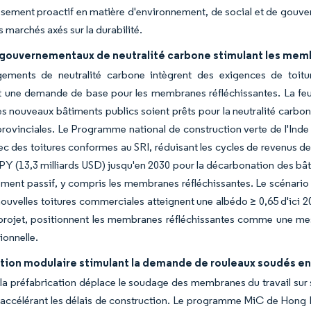
ssement proactif en matière d'environnement, de social et de gouv
s marchés axés sur la durabilité.
gouvernementaux de neutralité carbone stimulant les mem
ements de neutralité carbone intègrent des exigences de toitur
t une demande de base pour les membranes réfléchissantes. La feui
es nouveaux bâtiments publics soient prêts pour la neutralité carbon
provinciales. Le Programme national de construction verte de l'Inde
ec des toitures conformes au SRI, réduisant les cycles de revenus d
JPY (13,3 milliards USD) jusqu'en 2030 pour la décarbonation des bâ
ement passif, y compris les membranes réfléchissantes. Le scénario
ouvelles toitures commerciales atteignent une albédo ≥ 0,65 d'ici 20
projet, positionnent les membranes réfléchissantes comme une mes
ionnelle.
tion modulaire stimulant la demande de rouleaux soudés en
 la préfabrication déplace le soudage des membranes du travail sur 
 accélérant les délais de construction. Le programme MiC de Hong K