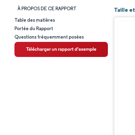
À PROPOS DE CE RAPPORT
Taille 
Table des matières
Taille et part de marché
Portée du Rapport
Questions fréquemment posées
Analyse du marché
Tendances et perspectives
Analyse des segments
Analyse géographique
Paysage concurrentiel
Acteurs majeurs
Évolutions de l'industrie