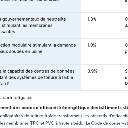
 gouvernementaux de neutralité
+1.3%
C
 stimulant les membranes
J
issantes
ction modulaire stimulant la demande
+1.0%
C
eaux soudés en usine
p
e la capacité des centres de données
+0.9%
S
tant des systèmes de toiture à faible
u
'arrêt
M
rdor Intelligence
ment des codes d'efficacité énergétique des bâtiments stim
 obligatoires de toiture froide transforment les objectifs d'effica
 les membranes TPO et PVC à haute albédo. Le Code de conservation