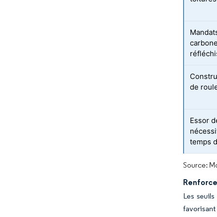
Mandats
carbone
réfléch
Constru
de roul
Essor d
nécessi
temps d
Source: Mo
Renforce
Les seuils
favorisant