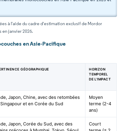
rées à l'aide du cadre d'estimation exclusif de Mordor
s en janvier 2026.
ouches en Asie-Pacifique
ERTINENCE GÉOGRAPHIQUE
HORIZON
TEMPOREL
DE L'IMPACT
nde, Japon, Chine, avec des retombées
Moyen
 Singapour et en Corée du Sud
terme (2-4
ans)
nde, Japon, Corée du Sud, avec des
Court
ains précoces à Mumbai, Tokyo, Séoul
terme (≤ 2