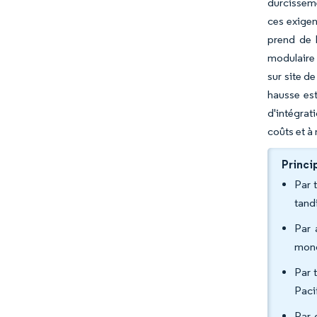
durcisseme
ces exigen
prend de 
modulaire 
sur site d
hausse est
d'intégrat
coûts et à 
Princi
Par 
tand
Par 
mono
Par 
Paci
Par 