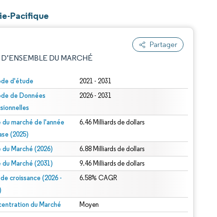
ie-Pacifique
Partager
 D’ENSEMBLE DU MARCHÉ
ode d'étude
2021 - 2031
ode de Données
2026 - 2031
isionnelles
le du marché de l'année
6.46 Milliards de dollars
ase (2025)
le du Marché (2026)
6.88 Milliards de dollars
e attribution sous CC BY 4.0.
le du Marché (2031)
9.46 Milliards de dollars
 de croissance (2026 -
6.58% CAGR
)
entration du Marché
Moyen