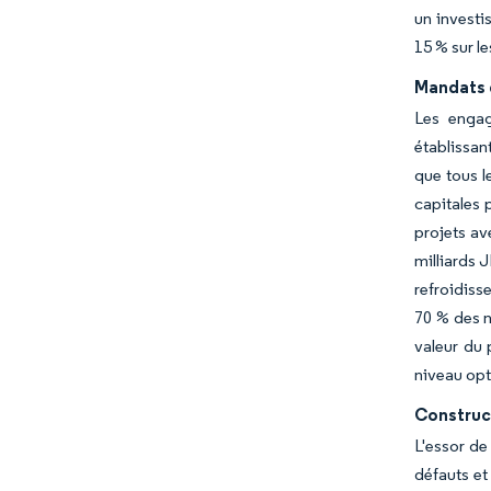
un investi
15 % sur le
Mandats 
Les engag
établissan
que tous l
capitales 
projets av
milliards 
refroidiss
70 % des n
valeur du 
niveau opt
Construc
L'essor de
défauts et