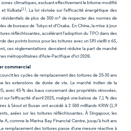
euf zones climatiques, excluant effectivement le bitume modifié
[1]
 et Kolkata
. La loi révisée sur l'efficacité énergétique des
 résidentiels de plus de 300 m² de respecter des normes de
les de bureaux de Tokyo et d'Osaka. En Chine, la mise à jour
oitures réfléchissantes, accélérant l'adoption du TPO dans des
des points bonus pour les toitures avec un SRI vieilli ≥ 63,
ent, ces réglementations devraient réduire la part de marché
es métropolitaines d'Asie-Pacifique d'ici 2028.
ier commercial
courcit les cycles de remplacement des toitures de 25-30 ans
que les extensions de durée de vie. Le marché indien de la
025, avec 45 % des baux concernant des propriétés rénovées.
 sur l'efficacité d'avril 2025, malgré une baisse de 7,1 % des
ires à Séoul et Busan ont accédé à 2 500 milliards KRW (1,9
nts, axées sur les toitures réfléchissantes. À Singapour, les
ie A, comme le Marina Bay Financial Centre, jusqu'à huit ans
. Le remplacement des toitures passe d'une mesure réactive à