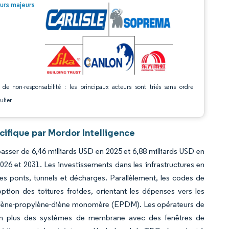
© Mordor Intelligence. La réutilisation nécessite une attribution sous CC BY 4.0.
urs majeurs
 de non-responsabilité : les principaux acteurs sont triés sans ordre
ulier
fique par Mordor Intelligence
ser de 6,46 milliards USD en 2025 et 6,88 milliards USD en
026 et 2031. Les investissements dans les infrastructures en
s ponts, tunnels et décharges. Parallèlement, les codes de
ption des toitures froides, orientant les dépenses vers les
thylène-propylène-diène monomère (EPDM). Les opérateurs de
 en plus des systèmes de membrane avec des fenêtres de