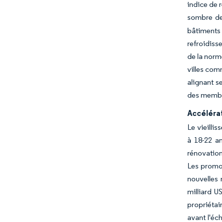
indice de 
sombre de
bâtiments 
refroidiss
de la norm
villes com
alignant s
des membra
Accéléra
Le vieilli
à 18-22 an
rénovation
Les promot
nouvelles 
milliard U
propriétai
avant l'éc