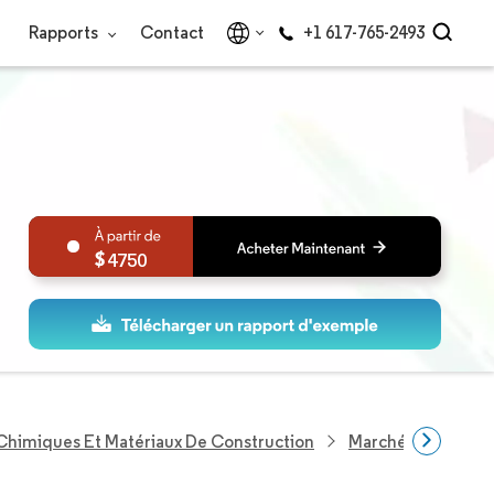
Rapports
Contact
+1 617-765-2493
4750
 Chimiques Et Matériaux De Construction
Marché Des Membr