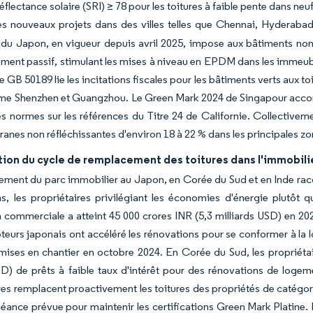
réflectance solaire (SRI) ≥ 78 pour les toitures à faible pente dans n
s nouveaux projets dans des villes telles que Chennai, Hyderabad
du Japon, en vigueur depuis avril 2025, impose aux bâtiments non
ement passif, stimulant les mises à niveau en EPDM dans les immeub
e GB 50189 lie les incitations fiscales pour les bâtiments verts aux t
me Shenzhen et Guangzhou. Le Green Mark 2024 de Singapour accorde 
es normes sur les références du Titre 24 de Californie. Collectivem
nes non réfléchissantes d'environ 18 à 22 % dans les principales zon
tion du cycle de remplacement des toitures dans l'immobil
ssement du parc immobilier au Japon, en Corée du Sud et en Inde rac
s, les propriétaires privilégiant les économies d'énergie plutôt 
 commerciale a atteint 45 000 crores INR (5,3 milliards USD) en 2
eurs japonais ont accéléré les rénovations pour se conformer à la loi
mises en chantier en octobre 2024. En Corée du Sud, les propriéta
SD) de prêts à faible taux d'intérêt pour des rénovations de logeme
res remplacent proactivement les toitures des propriétés de catégor
héance prévue pour maintenir les certifications Green Mark Platine