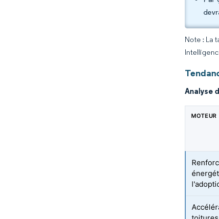
devr
Note : La 
Intelligen
Tendanc
Analyse 
MOTEUR
Renforc
énergét
l'adopti
Accélér
toiture