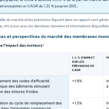
ait enregistrer un CAGR de 7,31 % jusqu'en 2031.
taille du marché et les prévisions figurant dans ce rapport sont géné
ce, mis à jour avec les dernières données et informations disponible
es et perspectives du marché des membranes monoc
de l'impact des moteurs
*
(~) % D'IMPACT
P
SUR LES
PRÉVISIONS DE
CAGR
ement des codes d'efficacité
+1.8%
I
ique des bâtiments stimulant
à
on des toitures froides
ation du cycle de remplacement des
+1.5%
I
s dans l'immobilier commercial
g