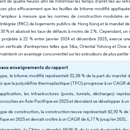
nt de quatre heures afin de minimiser les temps d'arrêt liés au re
ces plus efficacement que les feuilles de bitume modifié appliquée
l'ampleur à mesure que les normes de construction modulaire se
intégrée (MiC) de logements publics de Hong Kong et le mandat de p
e 30 % et abaissé les taux de défauts à moins de 2 %. Cependant, un 
 projetée à 22 % entre janvier 2024 et décembre 2025, exerce une 
ion verticale d'entreprises telles que Sika, Oriental Yuhong et Dow 
maintenir un avantage concurrentiel sur les extrudeurs de plus petite t
paux enseignements du rapport
type, le bitume modifié représentait 32,38 % de la part du march
is que la polyoléfine thermoplastique (TPO) progresse à un CAGR d
application, les infrastructures (ponts, tunnels, décharges) rep
couches en Asie-Pacifique en 2025 et devraient se développer à u
type de construction, la construction neuve représentait 62,92 % 
fique en 2025 et devrait croître à un CAGR de 6,77 % jusqu'en 2031.
géographie, la Chine a absorbé 69,96 % de la part du marché d