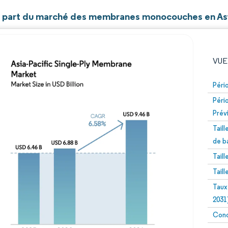
et part du marché des membranes monocouches en As
VUE
Péri
Péri
Prév
Tail
de b
Tail
Image © Mordor Intelligence. La réutilisation nécessite un
Tail
Taux
2031
Conc