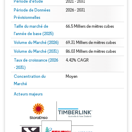
Période d'étude
2021 - 2031
Période de Données
2026 - 2031
Prévisionnelles
Taille du marché de
66.5 Milliers de mètres cubes
l'année de base (2025)
Volume du Marché (2026)
69.31 Milliers de mètres cubes
Volume du Marché (2031)
86.03 Milliers de mètres cubes
Taux de croissance (2026
4.42% CAGR
- 2031)
Concentration du
Moyen
Marché
Image © Mordor Intelligence. La réutilisation nécessite une attribution sous CC 
Acteurs majeurs