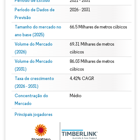
Período de Estudo
2021 - 2031
Período de Dados de
2026 - 2031
Previsão
Tamanho do mercado no
66.5 Milhares de metros cúbicos
ano base (2025)
Volume do Mercado
69.31 Milhares de metros
(2026)
cúbicos
Volume do Mercado
86.03 Milhares de metros
(2031)
cúbicos
Taxa de crescimento
4.42% CAGR
(2026 - 2031)
Concentração do
Médio
Mercado
Imagem © Mordor Intelligence. O reuso requer atribuição conforme CC BY 4.0.
Principais jogadores