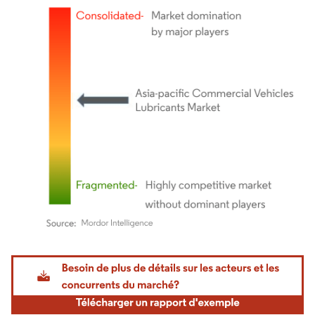
Image © Mordor Intelligence. La réutilisation nécessite une attribution sous CC BY 4.