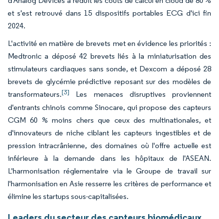
d'Analog Devices a réduit les coûts de calcul en cloud de 80 %
et s'est retrouvé dans 15 dispositifs portables ECG d'ici fin
2024.
L'activité en matière de brevets met en évidence les priorités :
Medtronic a déposé 42 brevets liés à la miniaturisation des
stimulateurs cardiaques sans sonde, et Dexcom a déposé 28
brevets de glycémie prédictive reposant sur des modèles de
[3]
transformateurs.
Les menaces disruptives proviennent
d'entrants chinois comme Sinocare, qui propose des capteurs
CGM 60 % moins chers que ceux des multinationales, et
d'innovateurs de niche ciblant les capteurs ingestibles et de
pression intracrânienne, des domaines où l'offre actuelle est
inférieure à la demande dans les hôpitaux de l'ASEAN.
L'harmonisation réglementaire via le Groupe de travail sur
l'harmonisation en Asie resserre les critères de performance et
élimine les startups sous-capitalisées.
Leaders du secteur des capteurs biomédicaux