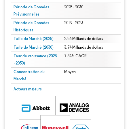
Période de Données
2025 - 2030
Prévisionnelles
Période de Données
2019 - 2023
Historiques
Taille du Marché (2025)
2.56 Milliards de dollars
Taille du Marché (2030)
3.74 Milliards de dollars
Taux de croissance (2025
7.84% CAGR
- 2030)
Concentration du
Moyen
Marché
Image © Mordor Intelligence. La réutilisation nécessite une attribution sous CC 
Acteurs majeurs