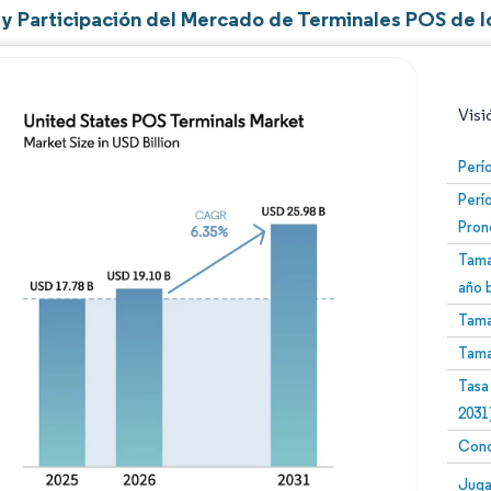
y Participación del Mercado de Terminales POS de l
Visi
Perí
Perí
Pron
Tama
año 
Tama
Imagen © Mordor Intelligence. El uso requiere atribució
Tama
Tasa
2031
Conc
Image
Juga