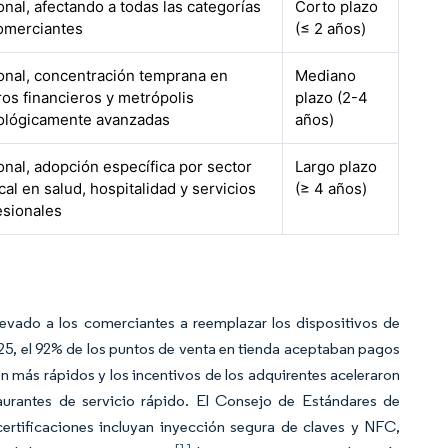
onal, afectando a todas las categorías
Corto plazo
omerciantes
(≤ 2 años)
onal, concentración temprana en
Mediano
ros financieros y metrópolis
plazo (2-4
ológicamente avanzadas
años)
onal, adopción específica por sector
Largo plazo
cal en salud, hospitalidad y servicios
(≥ 4 años)
esionales
levado a los comerciantes a reemplazar los dispositivos de
025, el 92% de los puntos de venta en tienda aceptaban pagos
n más rápidos y los incentivos de los adquirentes aceleraron
taurantes de servicio rápido. El Consejo de Estándares de
certificaciones incluyan inyección segura de claves y NFC,