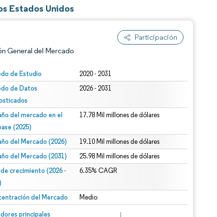
os Estados Unidos
Participación
ón General del Mercado
odo de Estudio
2020 - 2031
odo de Datos
2026 - 2031
osticados
ño del mercado en el
17.78 Mil millones de dólares
base (2025)
ño del Mercado (2026)
19.10 Mil millones de dólares
n según CC BY 4.0.
ño del Mercado (2031)
25.98 Mil millones de dólares
 de crecimiento (2026 -
6.35% CAGR
)
entración del Mercado
Medio
n © Mordor Intelligence. El uso requiere atribución según CC BY 4.0.
dores principales