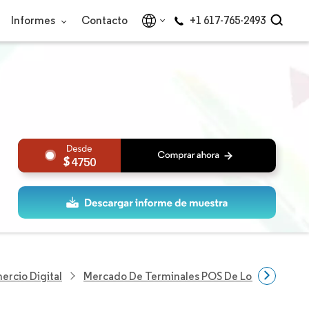
Informes
Contacto
+1 617-765-2493
4750
ercio Digital
Mercado De Terminales POS De Los Estados U