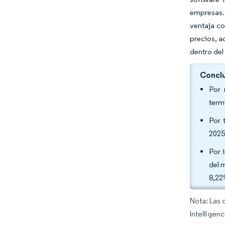
empresas.
ventaja co
precios, a
dentro del
Conclu
Por 
term
Por 
2025
Por 
del 
8,22
Nota: Las 
Intelligen