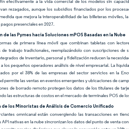
fin efectivamente a la vida comercial de los modelos sin capaci
van rezagados, aunque los subsidios financiados por los procesad
medida que mejora la interoperabilidad de las billeteras móviles, l
 pagos presenciales en 2027.
ón de las Pymes hacia Soluciones mPOS Basadas en la Nube
formas de primera línea móvil que combinan tabletas con lectore
s de trabajo tradicionales, reemplazándolo con suscripciones de
tegrados de inventario, personal y fidelización reducen la necesid
a los pequeños operadores análisis de nivel empresarial. La liquida
itados por el 38% de las empresas del sector servicios en la E
ad permite las ventas en eventos emergentes y ubicaciones de campo
iones de borrado remoto protegen los datos de los titulares de ta
ndo las estructuras de costos en el mercado de terminales POS de l
de los Minoristas de Análisis de Comercio Unificado
ciantes omnicanal están convergiendo las transacciones en tienda
s API nativas en la nube sincronizan los datos del punto de venta c