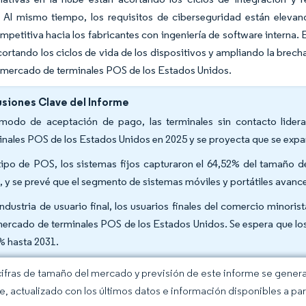
 Al mismo tiempo, los requisitos de ciberseguridad están elevand
mpetitiva hacia los fabricantes con ingeniería de software interna.
cortando los ciclos de vida de los dispositivos y ampliando la brech
 mercado de terminales POS de los Estados Unidos.
siones Clave del Informe
modo de aceptación de pago, las terminales sin contacto lider
inales POS de los Estados Unidos en 2025 y se proyecta que se exp
tipo de POS, los sistemas fijos capturaron el 64,52% del tamaño 
, y se prevé que el segmento de sistemas móviles y portátiles avan
industria de usuario final, los usuarios finales del comercio minor
mercado de terminales POS de los Estados Unidos. Se espera que los
% hasta 2031.
cifras de tamaño del mercado y previsión de este informe se gener
ce, actualizado con los últimos datos e información disponibles a par