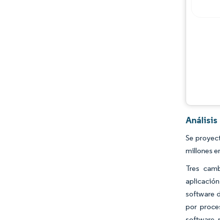
Análisi
Se proyec
millones e
Tres camb
aplicació
software d
por proce
software 