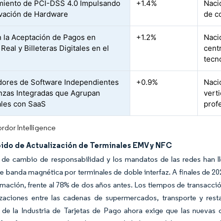
iento de PCI-DSS 4.0 Impulsando
+1.4%
Naci
vación de Hardware
de c
 la Aceptación de Pagos en
+1.2%
Naci
eal y Billeteras Digitales en el
cent
tecn
ores de Software Independientes
+0.9%
Naci
nzas Integradas que Agrupan
verti
les con SaaS
prof
rdor Intelligence
pido de Actualización de Terminales EMV y NFC
s de cambio de responsabilidad y los mandatos de las redes han l
e banda magnética por terminales de doble interfaz. A finales de 2
mación, frente al 78% de dos años antes. Los tiempos de transacció
lizaciones entre las cadenas de supermercados, transporte y res
 de la Industria de Tarjetas de Pago ahora exige que las nuevas 