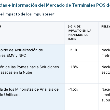
ias e Información del Mercado de Terminales POS d
del Impacto de los Impulsores
*
R
(~) % DE
RELE
IMPACTO EN LA
PREVISIÓN DE
CAGR
ápido de Actualización de
+2.1%
Naci
ales EMV y NFC
metr
ión de las Pymes hacia Soluciones
+1.8%
Naci
asadas en la Nube
sect
 de los Minoristas de Análisis de
+1.5%
Naci
o Unificado
omni
subu