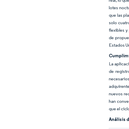
real, lo q
lotes noc
que las pl
solo cuatr
flexibles 
de propue
Estados U
Cumplimi
La aplicac
de regist
necesarios
adquirente
nuevos req
han conver
que el cic
Análisis 