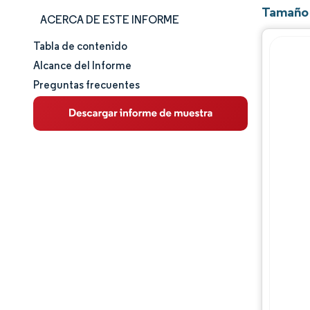
Tamaño 
ACERCA DE ESTE INFORME
Tabla de contenido
Tamaño y cuota de mercado
Alcance del Informe
Preguntas frecuentes
Análisis de mercado
Tendencias e ideas
Análisis de segmentos
Análisis geográfico
Panorama competitivo
Jugadores principales
Desarrollos de la industria