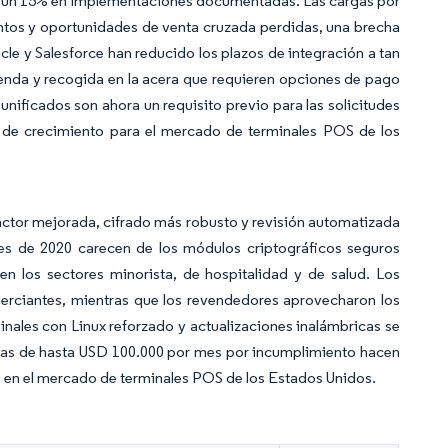
% y un 15% en implementaciones documentadas. Las cargas por
tos y oportunidades de venta cruzada perdidas, una brecha
e y Salesforce han reducido los plazos de integración a tan
enda y recogida en la acera que requieren opciones de pago
 unificados son ahora un requisito previo para las solicitudes
 de crecimiento para el mercado de terminales POS de los
e
actor mejorada, cifrado más robusto y revisión automatizada
tes de 2020 carecen de los módulos criptográficos seguros
en los sectores minorista, de hospitalidad y de salud. Los
merciantes, mientras que los revendedores aprovecharon los
minales con Linux reforzado y actualizaciones inalámbricas se
multas de hasta USD 100.000 por mes por incumplimiento hacen
o en el mercado de terminales POS de los Estados Unidos.