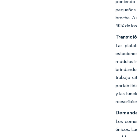
poniendo 
pequeños 
brecha. A 
40% de los
Transici
Las plata
estacione
módulos in
brindando 
trabajo c
portabilid
y las func
reescribie
Demanda 
Los comer
únicos. La