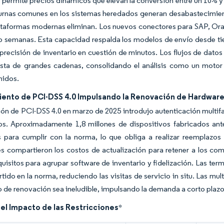
ue permite precios dinámicos que elevan la conversión entre un 10
turnas comunes en los sistemas heredados generan desabastecimien
ataformas modernas eliminan. Los nuevos conectores para SAP, Oracl
o semanas. Esta capacidad respalda los modelos de envío desde ti
y precisión de inventario en cuestión de minutos. Los flujos de datos
sta de grandes cadenas, consolidando el análisis como un motor
nidos.
ento de PCI-DSS 4.0 Impulsando la Renovación de Hardwar
ión de PCI-DSS 4.0 en marzo de 2025 introdujo autenticación multif
ros. Aproximadamente 1,8 millones de dispositivos fabricados an
 para cumplir con la norma, lo que obliga a realizar reemplazos 
s compartieron los costos de actualización para retener a los co
uisitos para agrupar software de inventario y fidelización. Las ter
tido en la norma, reduciendo las visitas de servicio in situ. Las 
lo de renovación sea ineludible, impulsando la demanda a corto plaz
del Impacto de las Restricciones
*