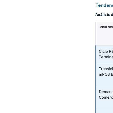
Tendenc
Análisis 
IMPULSO
Ciclo R
Termin
Transic
mPOS B
Demanda
Comerci