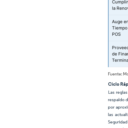
Cumplim
la Reno
Auge en
Tiempo R
POS
Proveed
de Fina
Termina
Fuente: Mo
Ciclo Rá
Las regla
respaldo d
por aproxi
las actua
Seguridad