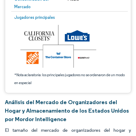
Mercado
Imagen © Mordor Intelligence. El uso requiere atribución según CC BY 4.0.
Jugadores principales
*Nota aclaratoria: los principales jugadores no se ordenaron de un modo
en especial
Análisis del Mercado de Organizadores del
Hogar y Almacenamiento de los Estados Unidos
por Mordor Intelligence
El tamaño del mercado de organizadores del hogar y