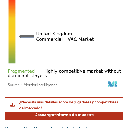
Imagen © Mordor Intelligence. El uso requiere atribución según CC BY 4.0.