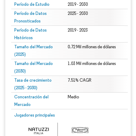
Período de Estudio
2019 - 2030
Período de Datos
2025 - 2030
Pronosticados
Período de Datos
2019 - 2023
Históricos
Tamaño del Mercado
0.72 Mil millones de dólares
(2025)
Tamaño del Mercado
1.03 Mil millones de dólares
(2030)
Tasa de crecimiento
7.51% CAGR
(2025 - 2030)
Concentración del
Medio
Mercado
Imagen © Mordor Intelligence. El uso requiere atribución según CC BY 4.0.
Jugadores principales